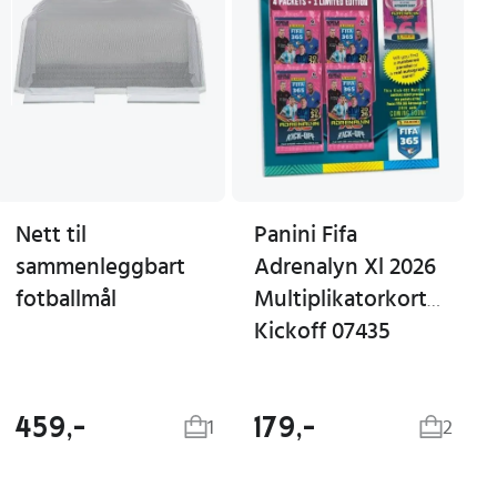
Nett til
Panini Fifa
sammenleggbart
Adrenalyn Xl 2026
fotballmål
Multiplikatorkortspill
Kickoff 07435
459,-
179,-
1
2