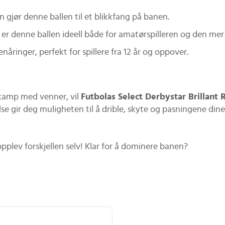
gjør denne ballen til et blikkfang på banen.
r denne ballen ideell både for amatørspilleren og den mer 
nåringer, perfekt for spillere fra 12 år og oppover.
l kamp med venner, vil
Futbolas Select Derbystar Brillant R
e gir deg muligheten til å drible, skyte og pasningene din
opplev forskjellen selv! Klar for å dominere banen?