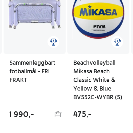
Sammenleggbart
Beachvolleyball
fotballmål - FRI
Mikasa Beach
FRAKT
Classic White &
Yellow & Blue
BV552C-WYBR (5)
1 990,-
475,-
1