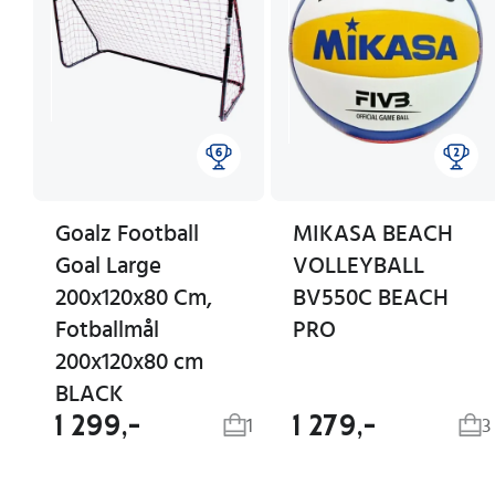
Goalz Football
MIKASA BEACH
Goal Large
VOLLEYBALL
200x120x80 Cm,
BV550C BEACH
Fotballmål
PRO
200x120x80 cm
BLACK
1 299,-
1 279,-
1
3