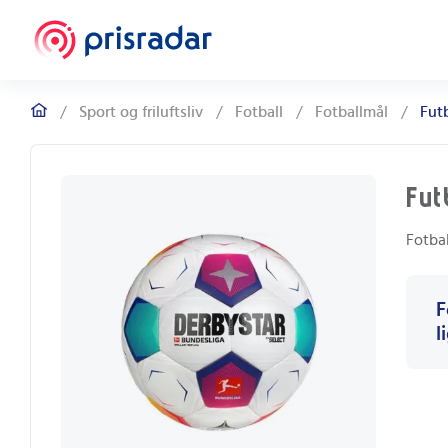
/
Sport og friluftsliv
/
Fotball
/
Fotballmål
/
Futb
Fut
Fotbal
F
l