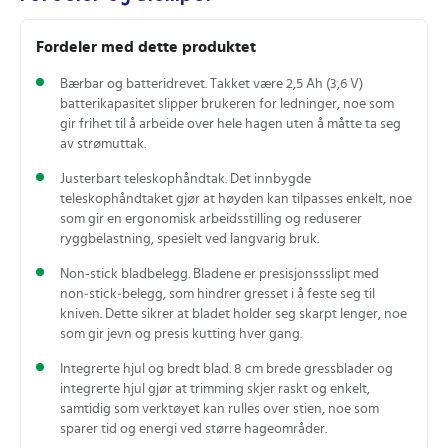
Fordeler med dette produktet
Bærbar og batteridrevet. Takket være 2,5 Ah (3,6 V)
batterikapasitet slipper brukeren for ledninger, noe som
gir frihet til å arbeide over hele hagen uten å måtte ta seg
av strømuttak.
Justerbart teleskophåndtak. Det innbygde
teleskophåndtaket gjør at høyden kan tilpasses enkelt, noe
som gir en ergonomisk arbeidsstilling og reduserer
ryggbelastning, spesielt ved langvarig bruk.
Non-stick bladbelegg. Bladene er presisjonssslipt med
non‑stick‑belegg, som hindrer gresset i å feste seg til
kniven. Dette sikrer at bladet holder seg skarpt lenger, noe
som gir jevn og presis kutting hver gang.
Integrerte hjul og bredt blad. 8 cm brede gressblader og
integrerte hjul gjør at trimming skjer raskt og enkelt,
samtidig som verktøyet kan rulles over stien, noe som
sparer tid og energi ved større hageområder.