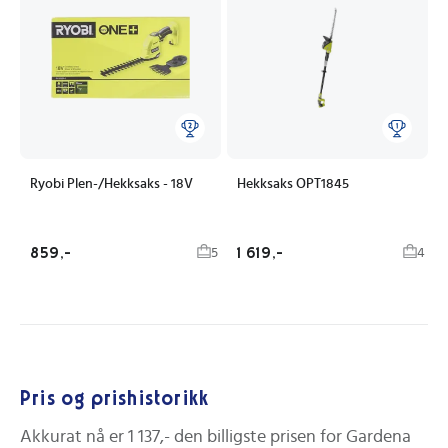
Ryobi Plen-/Hekksaks - 18V
Hekksaks OPT1845
859,-
1 619,-
5
4
Pris og prishistorikk
Akkurat nå er
1 137,-
den billigste prisen for
Gardena