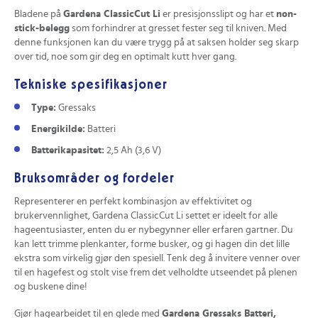
Bladene på
Gardena ClassicCut Li
er presisjonsslipt og har et
non-
stick-belegg
som forhindrer at gresset fester seg til kniven. Med
denne funksjonen kan du være trygg på at saksen holder seg skarp
over tid, noe som gir deg en optimalt kutt hver gang.
Tekniske spesifikasjoner
Type:
Gressaks
Energikilde:
Batteri
Batterikapasitet:
2,5 Ah (3,6 V)
Bruksområder og fordeler
Representerer en perfekt kombinasjon av effektivitet og
brukervennlighet, Gardena ClassicCut Li settet er ideelt for alle
hageentusiaster, enten du er nybegynner eller erfaren gartner. Du
kan lett trimme plenkanter, forme busker, og gi hagen din det lille
ekstra som virkelig gjør den spesiell. Tenk deg å invitere venner over
til en hagefest og stolt vise frem det velholdte utseendet på plenen
og buskene dine!
Gjør hagearbeidet til en glede med
Gardena Gressaks Batteri,