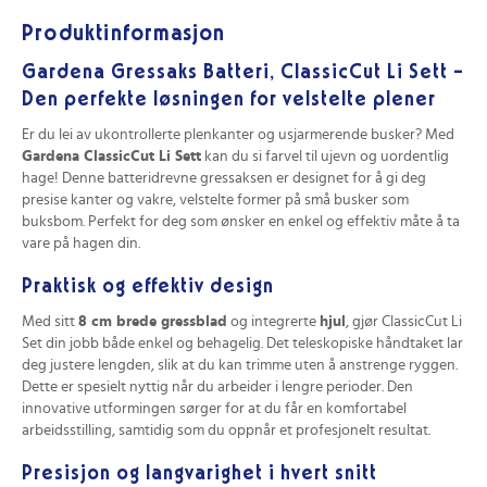
Produktinformasjon
Gardena Gressaks Batteri, ClassicCut Li Sett –
Den perfekte løsningen for velstelte plener
Er du lei av ukontrollerte plenkanter og usjarmerende busker? Med
Gardena ClassicCut Li Sett
kan du si farvel til ujevn og uordentlig
hage! Denne batteridrevne gressaksen er designet for å gi deg
presise kanter og vakre, velstelte former på små busker som
buksbom. Perfekt for deg som ønsker en enkel og effektiv måte å ta
vare på hagen din.
Praktisk og effektiv design
Med sitt
8 cm brede gressblad
og integrerte
hjul
, gjør ClassicCut Li
Set din jobb både enkel og behagelig. Det teleskopiske håndtaket lar
deg justere lengden, slik at du kan trimme uten å anstrenge ryggen.
Dette er spesielt nyttig når du arbeider i lengre perioder. Den
innovative utformingen sørger for at du får en komfortabel
arbeidsstilling, samtidig som du oppnår et profesjonelt resultat.
Presisjon og langvarighet i hvert snitt