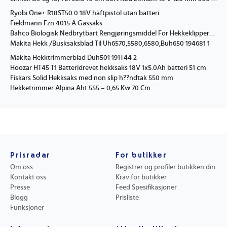
Ryobi One+ R18ST50 0 18V häftpistol utan batteri
Fieldmann Fzn 4015 A Gassaks
Bahco Biologisk Nedbrytbart Rengjøringsmiddel For Hekkeklipperblad 400 Ml
Makita Hekk /Busksaksblad Til Uh6570,5580,6580,Buh650 194681 1
Makita Hekktrimmerblad Duh501 191T44 2
Hoozar HT45 T1 Batteridrevet hekksaks 18V 1x5.0Ah batteri 51 cm
Fiskars Solid Hekksaks med non slip h??ndtak 550 mm
Hekketrimmer Alpina Aht 555 – 0,65 Kw 70 Cm
Prisradar
For butikker
Om oss
Registrer og profiler butikken din
Kontakt oss
Krav for butikker
Presse
Feed Spesifikasjoner
Blogg
Prisliste
Funksjoner