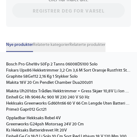
REGISTRER DEG FOR VARSEL
Nye produkter
Relaterte kategorier
Relaterte produkter
Bosch Pro Ghe18v 50Fp 2 Tanns 06008D5100 Solo
Fiskars Upx86 Hekketrimmer 3,2 Cm 3,6 M Sort Oransje Rustfritt Stål Bensin 1,9 Kg
Graphite 58Ge112 2,16 Kg 1 Stykker Solo
Makita 18V 20 Cm Pendlet Chamber Dua200z01
Makita Uh201dzx Trådløs Hekktrimmer + Gress Skjær 10,8V Li Ion Cxt Kniv 200 Mm 1,2 Kg Uten Batteri Og Lader
Einhell Gc Hh 9046 Ac 900 W 230 240 V 50 Hz
Hekksaks Greenworks Gd60ht66 60 V 66 Cm Lengde Uten Batteri Og Lader
Prime3 Gapr012 Gct21
Oppladbar Hekksaks Rebel 4V
Greenworks G24psh Motorsag 24V 20 Cm
Ks Hekksaks Batteridrevet Ht 20V
Einhell Ge Cg 18/1 Li Solo 10 Cm Sort Rød Lithium 18 V 120 Mm 300 Mm Solo