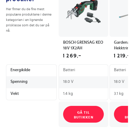
Her finner du de fire mest
populære produktene i denne
kategorien i en lignende
prisklasse som det du ser på
nå.
BOSCH GRENSAG KEO
Gardena Ba
18V 1X2AH
Hekktrimm
ComfortCut
1 269,-
1 219,-
P4A solo
Energikilde
Batteri
Batteri
Spenning
18.0 V
18.0 V
Vekt
1.4 kg
3.1 kg
GÅ TIL
GÅ
BUTIKKEN
BUT