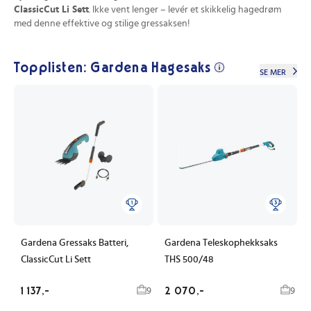
ClassicCut Li Sett
. Ikke vent lenger – levér et skikkelig hagedrøm
med denne effektive og stilige gressaksen!
Topplisten: Gardena Hagesaks
SE MER
Gardena Gressaks Batteri,
Gardena Teleskophekksaks
ClassicCut Li Sett
THS 500/48
1 137,-
2 070,-
9
9