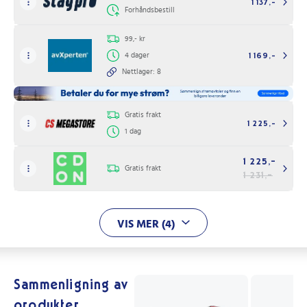
1 137,-
Forhåndsbestill
99,- kr
4 dager
1 169,-
Nettlager: 8
Gratis frakt
1 225,-
1 dag
1 225,-
Gratis frakt
1 231,-
VIS MER (4)
Sammenligning av
produkter