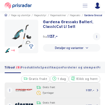
/
Hage og utemiljø
/
Hageutstyr
/
Hagemaskiner
/
Hagesaks
/
Gardena Gressaks B
Gardena Gressaks Batteri,
ClassicCut Li Sett
1 137,-
fra
Detaljer og varianter
+
4
Tilbud
(9)
Produktinfo
Spesifikasjon
Fordeler og ulemper
Pris
Gratis frakt
1 dag
Klikk og hent
Gratis frakt
1 137,-
Fjernlager
Gratis frakt