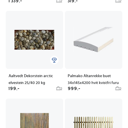
1 339,-
319,-
2
2
Aaltvedt Dekorstein arctic
Palmako Altanrekke buet
elvestein 25/40 20 kg
34x145x4200 hvit kvistfri furu
199,-
999,-
2
2