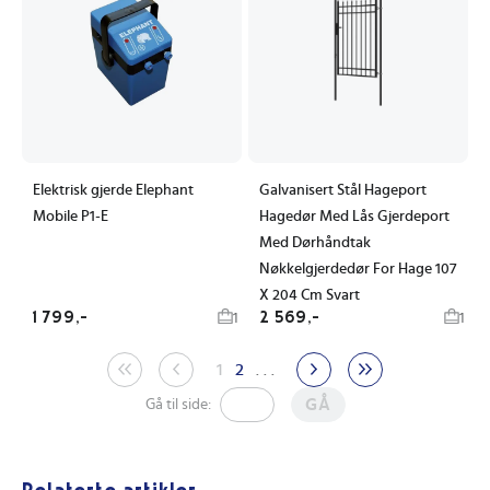
Elektrisk gjerde Elephant
Galvanisert Stål Hageport
Mobile P1-E
Hagedør Med Lås Gjerdeport
Med Dørhåndtak
Nøkkelgjerdedør For Hage 107
X 204 Cm Svart
1 799,-
2 569,-
1
1
1
2
. . .
GÅ
Gå til side: