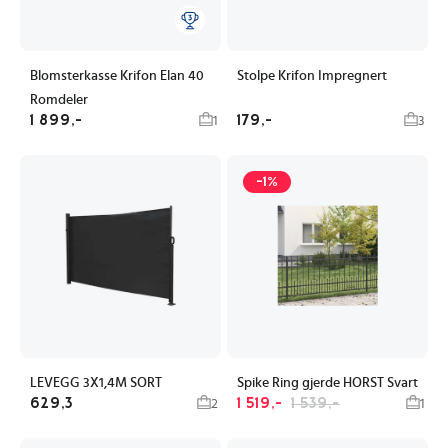
Blomsterkasse Krifon Elan 40
Stolpe Krifon Impregnert
Romdeler
1 899,-
179,-
1
3
-1%
LEVEGG 3X1,4M SORT
Spike Ring gjerde HORST Svart
629,3
1 519,-
1 539,-
2
1