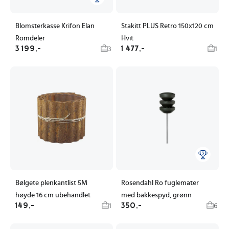
Blomsterkasse Krifon Elan
Stakitt PLUS Retro 150x120 cm
Romdeler
Hvit
3 199,-
1 477,-
3
1
Bølgete plenkantlist 5M
Rosendahl Ro fuglemater
høyde 16 cm ubehandlet
med bakkespyd, grønn
149,-
350,-
1
6