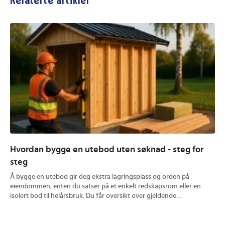
Relaterte artikler
Hvordan bygge en utebod uten søknad - steg for
Hv
steg
Gri
kve
Å bygge en utebod gir deg ekstra lagringsplass og orden på
pel
eiendommen, enten du satser på et enkelt redskapsrom eller en
bru
isolert bod til helårsbruk. Du får oversikt over gjeldende
vel
byggeforskrifter, valg av solide materialer og nøyaktig
res
byggeprosess med praktiske tips for fundament, verktøy og
plassering. Veiledningen dekker både byggesett og tradisjonelle