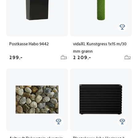
Postkasse Habo 9442
vidaXL Kunstgress 1x15 m/30
mm grønn
299,-
2 209,-
3
2