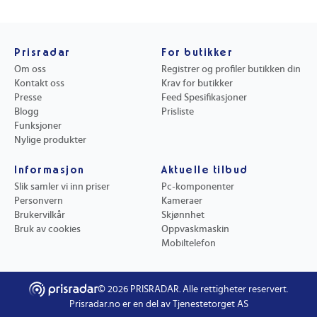
løsninger, slik at du kan planlegge og gjennomføre prosjektet trygt
og effektivt.
Prisradar
For butikker
Om oss
Registrer og profiler butikken din
Kontakt oss
Krav for butikker
Presse
Feed Spesifikasjoner
Blogg
Prisliste
Funksjoner
Nylige produkter
Informasjon
Aktuelle tilbud
Slik samler vi inn priser
Pc-komponenter
Personvern
Kameraer
Brukervilkår
Skjønnhet
Bruk av cookies
Oppvaskmaskin
Mobiltelefon
©
2026
PRISRADAR. Alle rettigheter reservert.
Prisradar.no er en del av Tjenestetorget AS