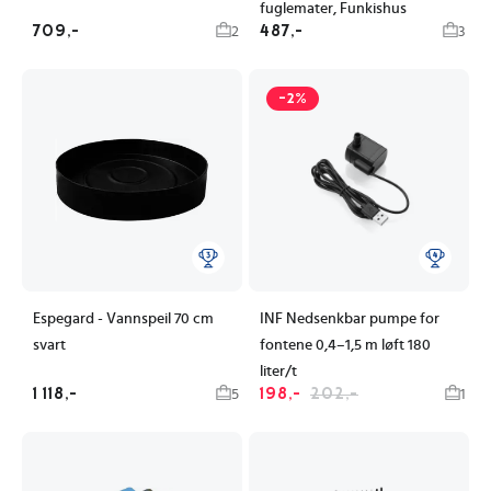
fuglemater, Funkishus
709,-
487,-
2
3
-2%
Espegard - Vannspeil 70 cm
INF Nedsenkbar pumpe for
svart
fontene 0,4–1,5 m løft 180
liter/t
1 118,-
198,-
202,-
5
1