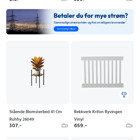
Stående Blomsterbed 41 Cm
Rekkverk Krifon Ryvingen
Ruhhy 26049
Vinyl
307,-
659,-
3
3