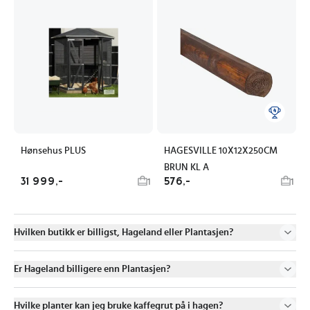
Hønsehus PLUS
HAGESVILLE 10X12X250CM
BRUN KL A
31 999,-
576,-
1
1
Hvilken butikk er billigst, Hageland eller Plantasjen?
Er Hageland billigere enn Plantasjen?
Hvilke planter kan jeg bruke kaffegrut på i hagen?