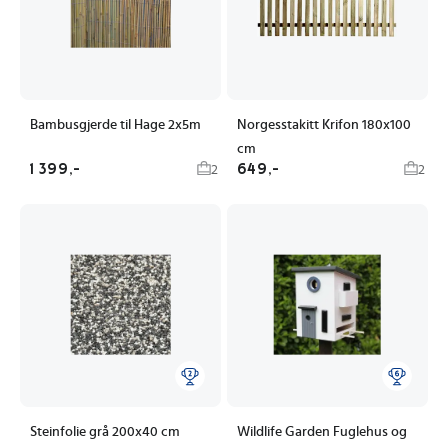
Bambusgjerde til Hage 2x5m
Norgesstakitt Krifon 180x100
cm
1 399,-
649,-
2
2
Steinfolie grå 200x40 cm
Wildlife Garden Fuglehus og