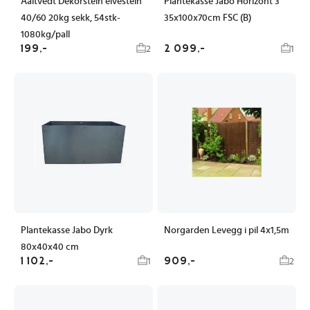
Aaltvedt Dekorstein elvestein
Plantekasse Jabo Horizont 3
40/60 20kg sekk, 54stk-
35x100x70cm FSC (B)
1080kg/pall
199,-
2 099,-
2
1
Plantekasse Jabo Dyrk
Norgarden Levegg i pil 4x1,5m
80x40x40 cm
1 102,-
909,-
1
2