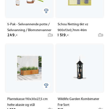
5-Pak - Selvvannende potte /
Schou Netting 6kt vz
Selvvanning / Blomstervanner
900x13x0,7mm 46m
249,-
1 519,-
3
3
Plantekasse 110x30x27,5 cm
Wildlife Garden Kombimater
helte akasie og stål
Frø Sort