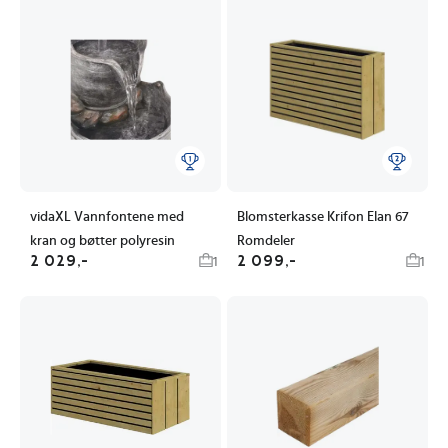
vidaXL Vannfontene med
Blomsterkasse Krifon Elan 67
kran og bøtter polyresin
Romdeler
2 029,-
2 099,-
1
1