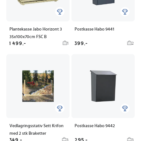
Plantekasse Jabo Horizont 3
Postkasse Habo 9441
35x100x70cm FSC B
1 499,-
399,-
1
2
Vedlagringsstativ Sett Krifon
Postkasse Habo 9442
med 2 stk Braketter
349,-
295,-
3
3