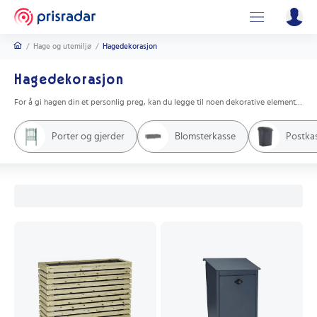
/
Hage og utemiljø
/
Hagedekorasjon
Hagedekorasjon
For å gi hagen din et personlig preg, kan du legge til noen dekorative elementer. Fra hagefigurer til fuglebrett, finn alt du trenger for å dekorere hagen din på nettet. Utforsk et bredt utvalg av hagedekorasjoner og skap en unik utendørs oase som passer din stil og personlighet. Kjøp nå og nyt en vakker hage!
Porter og gjerder
Blomsterkasse
Postka