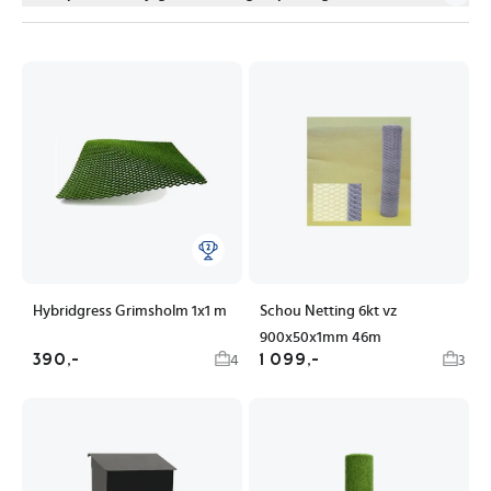
Hybridgress Grimsholm 1x1 m
Schou Netting 6kt vz
900x50x1mm 46m
390,-
1 099,-
4
3