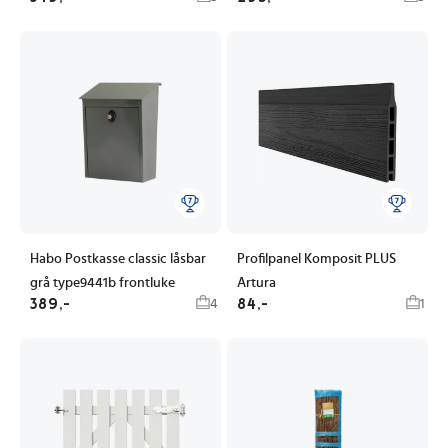
Habo Postkasse classic låsbar
Profilpanel Komposit PLUS
grå type9441b frontluke
Artura
389,-
84,-
4
1