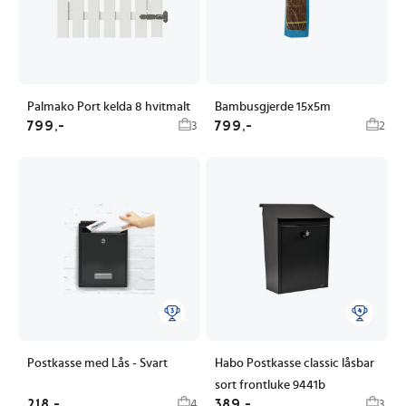
Palmako Port kelda 8 hvitmalt
Bambusgjerde 15x5m
799,-
799,-
3
2
Postkasse med Lås - Svart
Habo Postkasse classic låsbar
sort frontluke 9441b
218,-
389,-
4
3