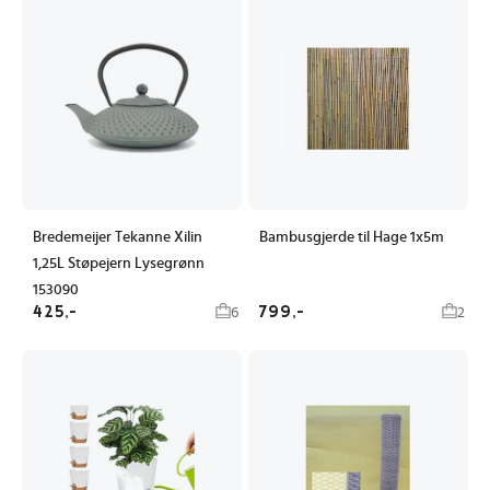
Bredemeijer Tekanne Xilin
Bambusgjerde til Hage 1x5m
1,25L Støpejern Lysegrønn
153090
425,-
799,-
6
2