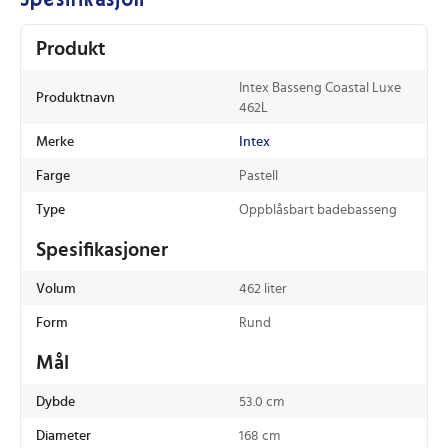
Spesifikasjon
Produkt
Intex Basseng Coastal Luxe
Produktnavn
462L
Merke
Intex
Farge
Pastell
Type
Oppblåsbart badebasseng
Spesifikasjoner
Volum
462 liter
Form
Rund
Mål
Dybde
53.0 cm
Diameter
168 cm