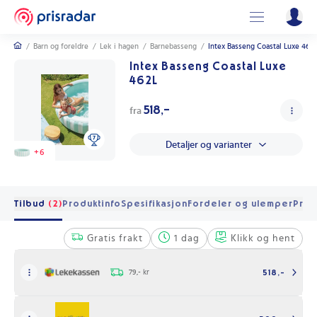
/
Barn og foreldre
/
Lek i hagen
/
Barnebasseng
/
Intex Basseng Coastal Luxe 462L
Intex Basseng Coastal Luxe
462L
518,-
fra
Detaljer og varianter
+
6
Tilbud
(2)
Produktinfo
Spesifikasjon
Fordeler og ulemper
Pris 
Gratis frakt
1 dag
Klikk og hent
79,- kr
518,-