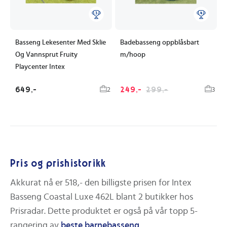
Basseng Lekesenter Med Sklie
Badebasseng oppblåsbart
Og Vannsprut Fruity
m/hoop
Playcenter Intex
649,-
249,-
299,-
2
3
Pris og prishistorikk
Akkurat nå er
518,-
den billigste prisen for
Intex
Basseng Coastal Luxe 462L
blant
2
butikker hos
Prisradar. Dette produktet er også på vår topp 5-
rangering av
beste
barnebasseng
.