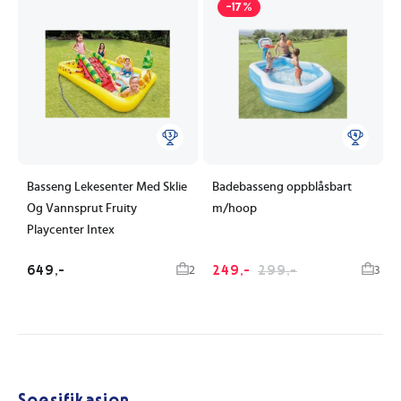
-17%
Basseng Lekesenter Med Sklie
Badebasseng oppblåsbart
Og Vannsprut Fruity
m/hoop
Playcenter Intex
649,-
249,-
299,-
2
3