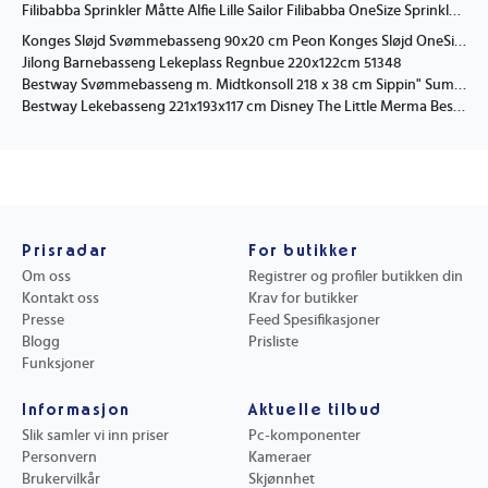
Filibabba Sprinkler Måtte Alfie Lille Sailor Filibabba OneSize Sprinkler Blå
Konges Sløjd Svømmebasseng 90x20 cm Peon Konges Sløjd OneSize Barnebasseng Beige Rosa
Jilong Barnebasseng Lekeplass Regnbue 220x122cm 51348
Bestway Svømmebasseng m. Midtkonsoll 218 x 38 cm Sippin" Sum Bestway OneSize Barnebasseng
Bestway Lekebasseng 221x193x117 cm Disney The Little Merma Bestway OneSize Barnebasseng
Prisradar
For butikker
Om oss
Registrer og profiler butikken din
Kontakt oss
Krav for butikker
Presse
Feed Spesifikasjoner
Blogg
Prisliste
Funksjoner
Informasjon
Aktuelle tilbud
Slik samler vi inn priser
Pc-komponenter
Personvern
Kameraer
Brukervilkår
Skjønnhet