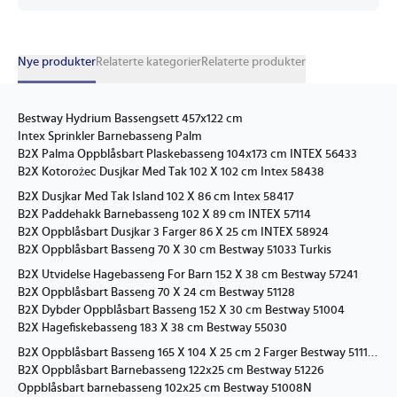
Nye produkter
Relaterte kategorier
Relaterte produkter
Bestway Hydrium Bassengsett 457x122 cm
Intex Sprinkler Barnebasseng Palm
B2X Palma Oppblåsbart Plaskebasseng 104x173 cm INTEX 56433
B2X Kotorożec Dusjkar Med Tak 102 X 102 cm Intex 58438
B2X Dusjkar Med Tak Island 102 X 86 cm Intex 58417
B2X Paddehakk Barnebasseng 102 X 89 cm INTEX 57114
B2X Oppblåsbart Dusjkar 3 Farger 86 X 25 cm INTEX 58924
B2X Oppblåsbart Basseng 70 X 30 cm Bestway 51033 Turkis
B2X Utvidelse Hagebasseng For Barn 152 X 38 cm Bestway 57241
B2X Oppblåsbart Basseng 70 X 24 cm Bestway 51128
B2X Dybder Oppblåsbart Basseng 152 X 30 cm Bestway 51004
B2X Hagefiskebasseng 183 X 38 cm Bestway 55030
B2X Oppblåsbart Basseng 165 X 104 X 25 cm 2 Farger Bestway 51115 Blå
B2X Oppblåsbart Barnebasseng 122x25 cm Bestway 51226
Oppblåsbart barnebasseng 102x25 cm Bestway 51008N