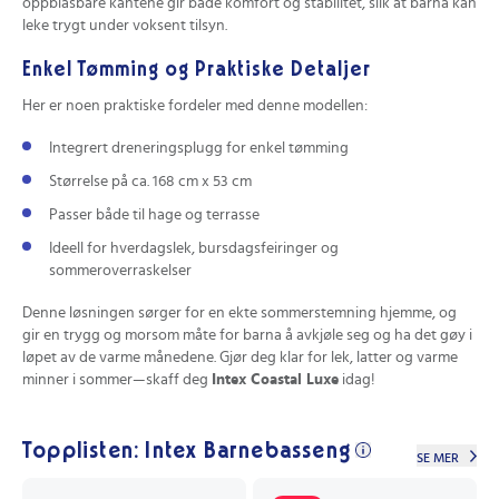
oppblåsbare kantene gir både komfort og stabilitet, slik at barna kan
leke trygt under voksent tilsyn.
Enkel Tømming og Praktiske Detaljer
Her er noen praktiske fordeler med denne modellen:
Integrert dreneringsplugg for enkel tømming
Størrelse på ca. 168 cm x 53 cm
Passer både til hage og terrasse
Ideell for hverdagslek, bursdagsfeiringer og
sommeroverraskelser
Denne løsningen sørger for en ekte sommerstemning hjemme, og
gir en trygg og morsom måte for barna å avkjøle seg og ha det gøy i
løpet av de varme månedene. Gjør deg klar for lek, latter og varme
minner i sommer—skaff deg
Intex Coastal Luxe
idag!
Topplisten: Intex Barnebasseng
SE MER