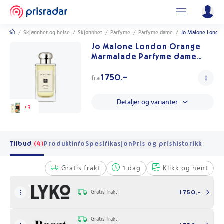
/
Skjønnhet og helse
/
Skjønnhet
/
Parfyme
/
Parfyme dame
/
Jo Malone Londo
Jo Malone London Orange
Marmalade Parfyme dame
100 ML
1 750,-
fra
Detaljer og varianter
+
3
Tilbud
(4)
Produktinfo
Spesifikasjon
Pris og prishistorikk
Gratis frakt
1 dag
Klikk og hent
Gratis frakt
1 750,-
Gratis frakt