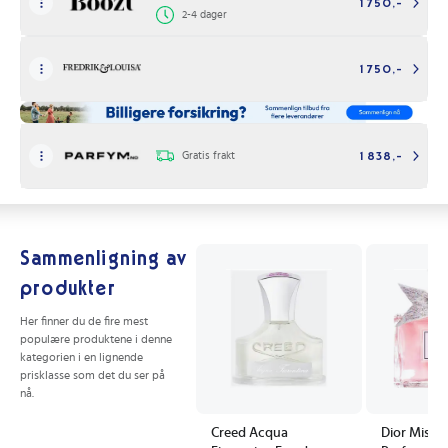
1 750,-
2-4 dager
1 750,-
Gratis frakt
1 838,-
Sammenligning av
produkter
Her finner du de fire mest
populære produktene i denne
kategorien i en lignende
prisklasse som det du ser på
nå.
Creed Acqua
Dior Miss D