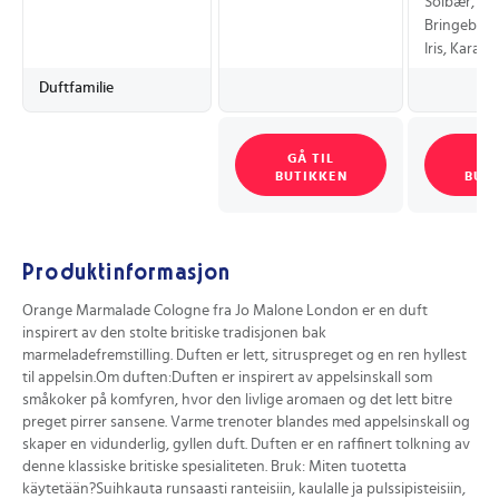
Solbær, Ki
Bringebær,
Iris, Karam
Duftfamilie
GÅ TIL
GÅ
BUTIKKEN
BUT
Produktinformasjon
Orange Marmalade Cologne fra Jo Malone London er en duft
inspirert av den stolte britiske tradisjonen bak
marmeladefremstilling. Duften er lett, sitruspreget og en ren hyllest
til appelsin.Om duften:Duften er inspirert av appelsinskall som
småkoker på komfyren, hvor den livlige aromaen og det lett bitre
preget pirrer sansene. Varme trenoter blandes med appelsinskall og
skaper en vidunderlig, gyllen duft. Duften er en raffinert tolkning av
denne klassiske britiske spesialiteten. Bruk: Miten tuotetta
käytetään?Suihkauta runsaasti ranteisiin, kaulalle ja pulssipisteisiin,