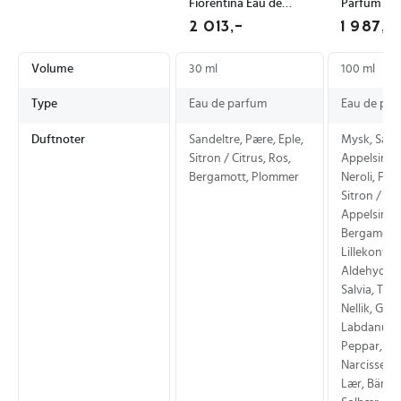
Fiorentina Eau de
Parfum 100
Parfum 30 ml med
Dameparf
2 013,-
1 987,2
Duftnoter av
Duftnoter 
Sandeltre og Pærer
Bergamot 
Volume
30 ml
100 ml
Type
Eau de parfum
Eau de par
Duftnoter
Sandeltre, Pære, Eple,
Mysk, Sand
Sitron / Citrus, Ros,
Appelsin, 
Bergamott, Plommer
Neroli, Fiole
Sitron / Cit
Appelsinbl
Bergamott,
Lillekonvall
Aldehyder,
Salvia, Tre,
Nellik, Gra
Labdanum, 
Peppar, Pat
Narcisser, 
Lær, Bärnst