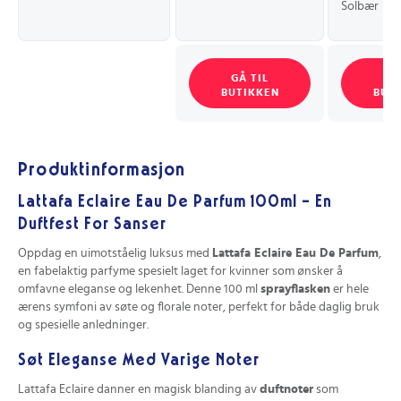
Solbær
GÅ TIL
GÅ
BUTIKKEN
BUT
Produktinformasjon
Lattafa Eclaire Eau De Parfum 100ml – En
Duftfest For Sanser
Oppdag en uimotståelig luksus med
Lattafa Eclaire Eau De Parfum
,
en fabelaktig parfyme spesielt laget for kvinner som ønsker å
omfavne eleganse og lekenhet. Denne 100 ml
sprayflasken
er hele
ærens symfoni av søte og florale noter, perfekt for både daglig bruk
og spesielle anledninger.
Søt Eleganse Med Varige Noter
Lattafa Eclaire danner en magisk blanding av
duftnoter
som