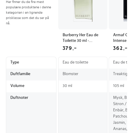
Her finner du de fire mest
populære produktene i denne
kategorien i en lignende
prisklasse som det du ser på
nå.
Burberry Her Eau de
Armaf Club
Toilette 30 ml -
Intense Ma
Blomsterduft med
Toilette 10
379,-
362,-
Musk og Pære
med Treakt
Duftnoter
Type
Eau de toilette
Eau de toil
Duftfamilie
Blomster
Treaktige
Volume
30 ml
105 ml
Duftnoter
Mysk, Basil
Sitron / Cit
Enbär, Berg
Patchouli,
Jasmin, Vani
Ananas, A