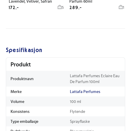
Lavendel, Vetiver, Safran
Parfum 60ml
172,-
289,-
5
1
Spesifikasjon
Produkt
Lattafa Perfumes Eclaire Eau
Produktnavn
De Parfum 100ml
Merke
Lattafa Perfumes
Volume
100 ml
Konsistens
Flytende
Type emballasje
Sprayflaske