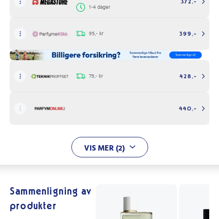
372,-
1-4 dager
95,- kr
399,-
79,- kr
428,-
440,-
VIS MER (2)
Sammenligning av
produkter