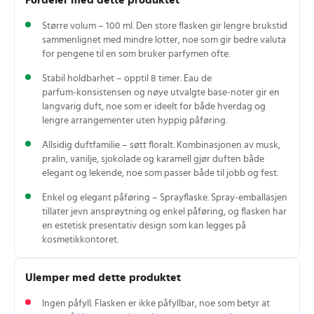
Fordeler med dette produktet
Større volum – 100 ml. Den store flasken gir lengre brukstid
sammenlignet med mindre lotter, noe som gir bedre valuta
for pengene til en som bruker parfymen ofte.
Stabil holdbarhet – opptil 8 timer. Eau de
parfum‑konsistensen og nøye utvalgte base‑noter gir en
langvarig duft, noe som er ideelt for både hverdag og
lengre arrangementer uten hyppig påføring.
Allsidig duftfamilie – søtt floralt. Kombinasjonen av musk,
pralin, vanilje, sjokolade og karamell gjør duften både
elegant og lekende, noe som passer både til jobb og fest.
Enkel og elegant påføring – Sprayflaske. Spray‑emballasjen
tillater jevn ansprøytning og enkel påføring, og flasken har
en estetisk presentativ design som kan legges på
kosmetikkontoret.
Ulemper med dette produktet
Ingen påfyll. Flasken er ikke påfyllbar, noe som betyr at