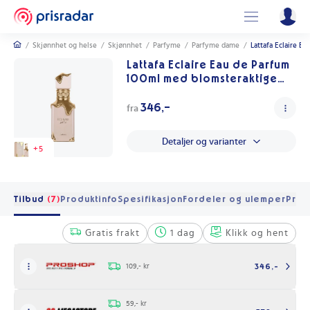
/
Skjønnhet og helse
/
Skjønnhet
/
Parfyme
/
Parfyme dame
/
Lattafa Eclaire E
Lattafa Eclaire Eau de Parfum
100ml med blomsteraktige
noter
346,-
fra
Detaljer og varianter
+
5
Tilbud
(7)
Produktinfo
Spesifikasjon
Fordeler og ulemper
Pris 
Gratis frakt
1 dag
Klikk og hent
109,- kr
346,-
59,- kr