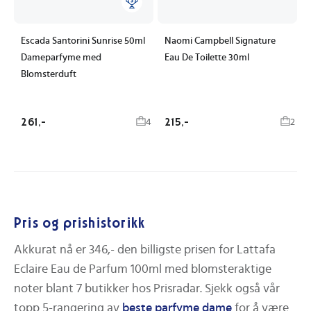
Escada Santorini Sunrise 50ml
Naomi Campbell Signature
Dameparfyme med
Eau De Toilette 30ml
Blomsterduft
261,-
215,-
4
2
Pris og prishistorikk
Akkurat nå er
346,-
den billigste prisen for
Lattafa
Eclaire Eau de Parfum 100ml med blomsteraktige
noter
blant
7
butikker hos Prisradar.
Sjekk også vår
topp 5-rangering av
beste
parfyme dame
for å være