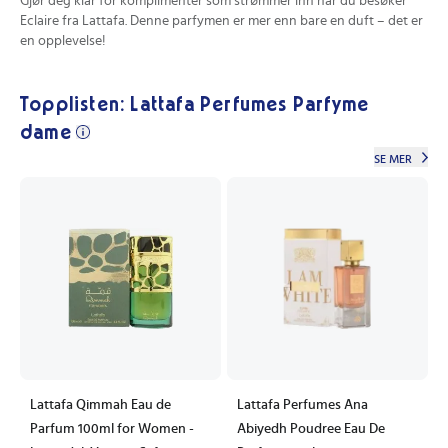
Gjør deg klar for komplimenter som strømmer inn når du besøker
Eclaire fra Lattafa. Denne parfymen er mer enn bare en duft – det er
en opplevelse!
Topplisten: Lattafa Perfumes Parfyme
dame
SE MER
Lattafa Qimmah Eau de
Lattafa Perfumes Ana
Parfum 100ml for Women -
Abiyedh Poudree Eau De