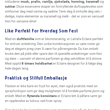
inkluderer
musk, pralin, vanilje, sjokolade, honning, karamell
og
sukker
. Disse essensene skaper en fortryllende duftopplevelse som
omfavner deg med varme og sødme. Tenk deg å innhylle deg selv i
deilige, myke elementer av karamell og melk - det er som en sensuell
fest for sansene dine!
Like Perfekt For Hverdag Som Fest
Med en
duftfamilie
som er blomsteraktig, er Lattafa Eclaire perfekt
for enhver anledning. Den unike kombinasjonen av søte noter gir
deg et elegant preg uten å være for påtrengende. Du kan enkelt
bruke den på jobb eller spare den til spesielle anledninger som fest
og date – uansett vil denne parfymen gi deg selvtilliten til å skinne.
Med opptil
8 timers holdbarhet
er Eclaire designet for å følge deg
hele dagen lang.
Praktisk og Stilfull Emballasje
Flasken er ikke bare en fryd for øyet, men også praktisk med sin
sprayfunksjon som gir deg muligheten til å fordele parfyme jevnt og
enkelt. Med en
flytende konsistens
er Eclaire lett å påføre samt gir
en opplevelse av luksus ved hver spray.