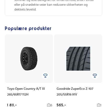
eller på snødekte veier kan redusere sikkerheten og
dekkets levetid.
Populære produkter
Toyo Open Country A/T III
Goodride ZuperEco Z-107
265/65R17 112H
205/55R16 91V
1 811,-
565,-
6
1