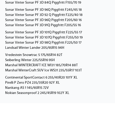
Sonar Vinter Sonar PF 3D 84Q Piggfritt F155/70 19
Sonar Vinter Sonar PF 3D 96Q Piggfritt F245/45 18
Sonar Vinter Sonar PF 3D 92 Q Piggfritt F225/40 18
Sonar Vinter Sonar PF 3D 96Q Piggfritt F205/60 16
Sonar Vinter Sonar PF 3D 91Q Piggfritt F205/55 16
Sonar Vinter Sonar PF 3D 101Q Piggfritt F225/55 17
Sonar Vinter Sonar PF 3D 107Q Piggfritt F255/50 19
Sonar Vinter Sonar PF 3D 98Q Piggfritt F225/50 17
Landsail Winter Lander 205/65R15 94H
Vredestein Snowtrac 5 175/65R14 82T
Seiberling Winter 225/55R16 95H
Marshal WINTERCRAFT ICE WI31 185/70R14 88T
Marshal WinterCraft SUV Ice WS31 235/55R17 103T
Continental SportContact 6 255/40R20 101Y XL
Pirelli P Zero PZ4 235/35R20 92Y XL
Nankang AS 1 145/65R15 72V
Nokian Seasonproof 2 245/45R19 102Y XL