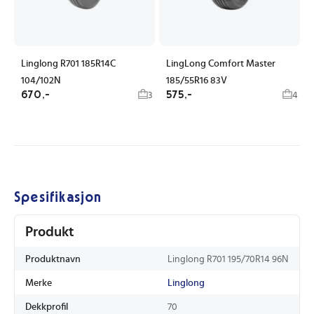
Linglong R701 185R14C
LingLong Comfort Master
104/102N
185/55R16 83V
670,-
575,-
3
4
Spesifikasjon
Produkt
Produktnavn
Linglong R701 195/70R14 96N
Merke
Linglong
Dekkprofil
70