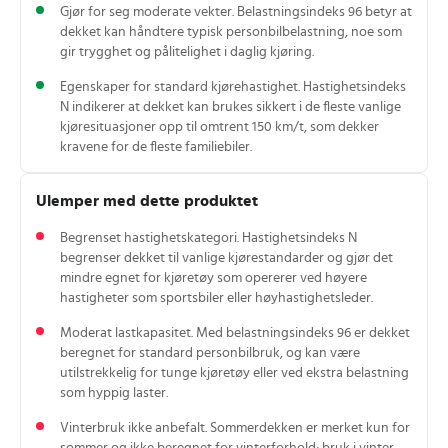
Gjør for seg moderate vekter. Belastningsindeks 96 betyr at
dekket kan håndtere typisk personbilbelastning, noe som
gir trygghet og pålitelighet i daglig kjøring.
Egenskaper for standard kjørehastighet. Hastighetsindeks
N indikerer at dekket kan brukes sikkert i de fleste vanlige
kjøresituasjoner opp til omtrent 150 km/t, som dekker
kravene for de fleste familiebiler.
Ulemper med dette produktet
Begrenset hastighetskategori. Hastighetsindeks N
begrenser dekket til vanlige kjørestandarder og gjør det
mindre egnet for kjøretøy som opererer ved høyere
hastigheter som sportsbiler eller høyhastighetsleder.
Moderat lastkapasitet. Med belastningsindeks 96 er dekket
beregnet for standard personbilbruk, og kan være
utilstrekkelig for tunge kjøretøy eller ved ekstra belastning
som hyppig laster.
Vinterbruk ikke anbefalt. Sommerdekken er merket kun for
sommer og ikke beregnet for vinterforhold; bruk i vinter