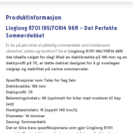
Produktinformasjon
Linglong R701 195/70R14 96N – Det Perfekte
Sommerdekket
Er du på jakt etter et pålitelig sommerdekk som kombinerer
sikkerhet, ytelse og komfort? Da er
Linglong R701 195/70R14 96N
det ideelle valget for deg! Med en dekkbredde på
195 mm
og en
dekkprofil på
70
, er dette dekket designet for å gi overlegen
veigrep og stabilitet på varme sommerveier.
Spesifikasjoner som Taler for Seg Selv
Dekkbredde:
195 mm
Dekkprofil:
70
Belastningsindeks:
96 (optimalt for biler med moderat til høy
last)
Hastighetsindeks:
N (opptil 140 km/t)
Diameter:
14 tommer
Sesong:
Sommerdekk
Det er ikke bare spesifikasjonene som gjør
Linglong R701