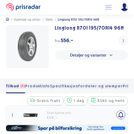
/
Kjøretøy og utstyr
/
Dekk
/
Linglong R701 195/70R14 96N
Linglong R701 195/70R14 96N
556,-
fra
Detaljer og varianter
Tilbud
(1)
Produktinfo
Spesifikasjon
Fordeler og ulemper
Pris 
Gratis frakt
1 dag
Klikk og hent
Siste kjente pris:
556,-