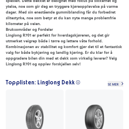
spesielt. Dette dekket er designet med fokus på sikkerhet og
ytelse, noe som gir deg en tryggere kjøreopplevelse på varme
dager. Med sin enestående gummiblanding får du forbedret
slitestyrke, noe som betyr at du kan nyte mange problemfrie
kilometer på veien.
Bruksområder og Fordeler
Linglong R701 er perfekt for hverdagskjøreren, og det gir
utmerket veigrep både i tørre og lettere våte forhold.
Kombinasjonen av stabilitet og komfort gjør det til et fantastisk
valg for både bykjøring og landlig kjøring. Er du klar for å
oppgradere bilen din med et dekk som virkelig leverer? Velg
Linglong R701
og opplev forskjellen selv!
Topplisten: Linglong Dekk
SE MER