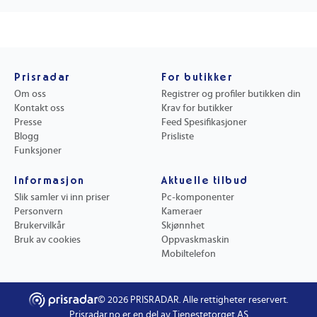
Prisradar
For butikker
Om oss
Registrer og profiler butikken din
Kontakt oss
Krav for butikker
Presse
Feed Spesifikasjoner
Blogg
Prisliste
Funksjoner
Informasjon
Aktuelle tilbud
Slik samler vi inn priser
Pc-komponenter
Personvern
Kameraer
Brukervilkår
Skjønnhet
Bruk av cookies
Oppvaskmaskin
Mobiltelefon
©
2026
PRISRADAR. Alle rettigheter reservert.
Prisradar.no er en del av Tjenestetorget AS