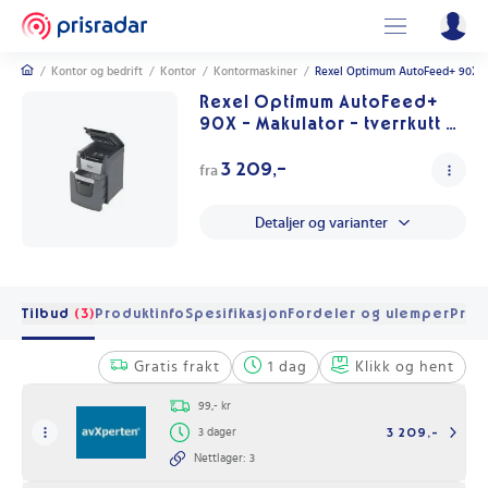
/
Kontor og bedrift
/
Kontor
/
Kontormaskiner
/
Rexel Optimum AutoFeed+ 90X - M
Rexel Optimum AutoFeed+
90X - Makulator - tverrkutt -
4 x 28 mm - P-4
3 209,-
fra
Detaljer og varianter
Tilbud
(3)
Produktinfo
Spesifikasjon
Fordeler og ulemper
Pris 
Gratis frakt
1 dag
Klikk og hent
99,- kr
3 dager
3 209,-
Nettlager: 3