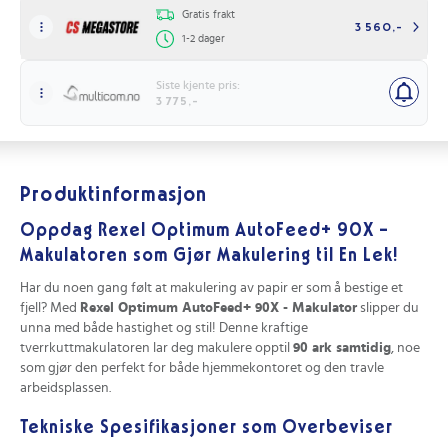
Gratis frakt
3 560,-
1-2 dager
Siste kjente pris:
3 775,-
Produktinformasjon
Oppdag Rexel Optimum AutoFeed+ 90X -
Makulatoren som Gjør Makulering til En Lek!
Har du noen gang følt at makulering av papir er som å bestige et
fjell? Med
Rexel Optimum AutoFeed+ 90X - Makulator
slipper du
unna med både hastighet og stil! Denne kraftige
tverrkuttmakulatoren lar deg makulere opptil
90 ark samtidig
, noe
som gjør den perfekt for både hjemmekontoret og den travle
arbeidsplassen.
Tekniske Spesifikasjoner som Overbeviser