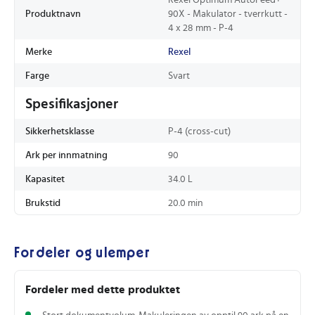
Produktnavn
90X - Makulator - tverrkutt -
4 x 28 mm - P-4
Merke
Rexel
Farge
Svart
Spesifikasjoner
Sikkerhetsklasse
P-4 (cross-cut)
Ark per innmatning
90
Kapasitet
34.0 L
Brukstid
20.0 min
Fordeler og ulemper
Fordeler med dette produktet