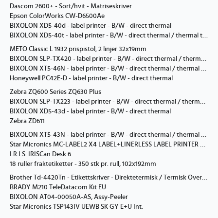
Dascom 2600+ - Sort/hvit - Matriseskriver
Epson ColorWorks CW-D6500Ae
BIXOLON XD5-40d - label printer - B/W - direct thermal
BIXOLON XD5-40t - label printer - B/W - direct thermal / thermal transfer
METO Classic L 1932 prispistol, 2 linjer 32x19mm
BIXOLON SLP-TX420 - label printer - B/W - direct thermal / thermal transfer
BIXOLON XT5-46N - label printer - B/W - direct thermal / thermal transfer
Honeywell PC42E-D - label printer - B/W - direct thermal
Zebra ZQ600 Series ZQ630 Plus
BIXOLON SLP-TX223 - label printer - B/W - direct thermal / thermal transfer
BIXOLON XD5-43d - label printer - B/W - direct thermal
Zebra ZD611
BIXOLON XT5-43N - label printer - B/W - direct thermal / thermal transfer
Star Micronics MC-LABEL2 X4 LABEL+LINERLESS LABEL PRINTER ADJUSTABLE LABEL W THER
I.R.I.S. IRISCan Desk 6
18 ruller fraktetiketter - 350 stk pr. rull, 102x192mm
Brother Td-4420Tn - Etikettskriver - Direktetermisk / Termisk Overføring - Rull (11 Cm) - 203 Dpi - Inntil 152 Mm/Sek - Usb 2.0, Lan, Usb-Vert, Rs232c
BRADY M210 TeleDatacom Kit EU
BIXOLON AT04-00050A-AS, Assy-Peeler
Star Micronics TSP143IV UEWB SK GY E+U Int.