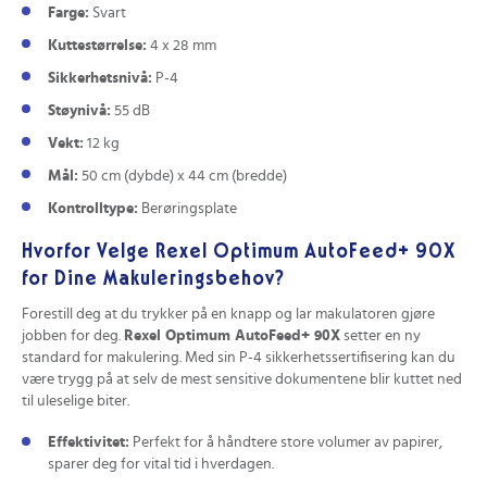
Farge:
Svart
Kuttestørrelse:
4 x 28 mm
Sikkerhetsnivå:
P-4
Støynivå:
55 dB
Vekt:
12 kg
Mål:
50 cm (dybde) x 44 cm (bredde)
Kontrolltype:
Berøringsplate
Hvorfor Velge Rexel Optimum AutoFeed+ 90X
for Dine Makuleringsbehov?
Forestill deg at du trykker på en knapp og lar makulatoren gjøre
jobben for deg.
Rexel Optimum AutoFeed+ 90X
setter en ny
standard for makulering. Med sin P-4 sikkerhetssertifisering kan du
være trygg på at selv de mest sensitive dokumentene blir kuttet ned
til uleselige biter.
Effektivitet:
Perfekt for å håndtere store volumer av papirer,
sparer deg for vital tid i hverdagen.