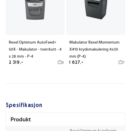
Rexel Optimum AutoFeed+
Makulator Rexel Momentum
50X - Makulator - tverrkutt - 4
X410 krydsmakulering 4x30
x 28 mm - P-4
mm (P-4)
2 319,-
1 627,-
9
7
Spesifikasjon
Produkt
Rexel Optimum AutoFeed+