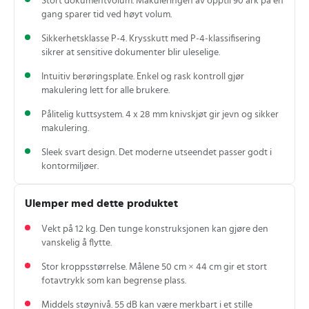
Stort dokumentvolum. Makuleringen av opptil 90 ark på en
gang sparer tid ved høyt volum.
Sikkerhetsklasse P-4. Krysskutt med P‑4‑klassifisering
sikrer at sensitive dokumenter blir uleselige.
Intuitiv berøringsplate. Enkel og rask kontroll gjør
makulering lett for alle brukere.
Pålitelig kuttsystem. 4 x 28 mm knivskjøt gir jevn og sikker
makulering.
Sleek svart design. Det moderne utseendet passer godt i
kontormiljøer.
Ulemper med dette produktet
Vekt på 12 kg. Den tunge konstruksjonen kan gjøre den
vanskelig å flytte.
Stor kroppsstørrelse. Målene 50 cm × 44 cm gir et stort
fotavtrykk som kan begrense plass.
Middels støynivå. 55 dB kan være merkbart i et stille