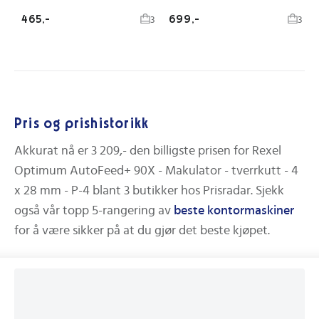
465,-
699,-
3
3
Pris og prishistorikk
Akkurat nå er
3 209,-
den billigste prisen for
Rexel
Optimum AutoFeed+ 90X - Makulator - tverrkutt - 4
x 28 mm - P-4
blant
3
butikker hos Prisradar.
Sjekk
også vår topp 5-rangering av
beste
kontormaskiner
for å være sikker på at du gjør det beste kjøpet.