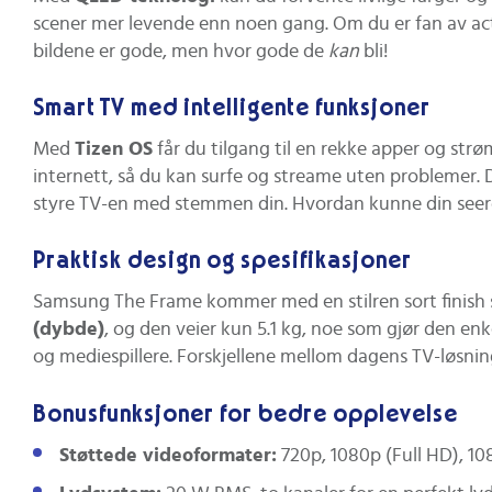
scener mer levende enn noen gang. Om du er fan av act
bildene er gode, men hvor gode de
kan
bli!
Smart TV med intelligente funksjoner
Med
Tizen OS
får du tilgang til en rekke apper og str
internett, så du kan surfe og streame uten problemer. 
styre TV-en med stemmen din. Hvordan kunne din seero
Praktisk design og spesifikasjoner
Samsung The Frame kommer med en stilren sort finish s
(dybde)
, og den veier kun 5.1 kg, noe som gjør den enk
og mediespillere. Forskjellene mellom dagens TV-løsninge
Bonusfunksjoner for bedre opplevelse
Støttede videoformater:
720p, 1080p (Full HD), 10