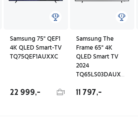
Samsung 75" QEF1
Samsung The
4K QLED Smart-TV
Frame 65" 4K
TQ75QEF1AUXXC
QLED Smart TV
2024
TQ65LS03DAUXXC
22 999,-
11 797,-
1