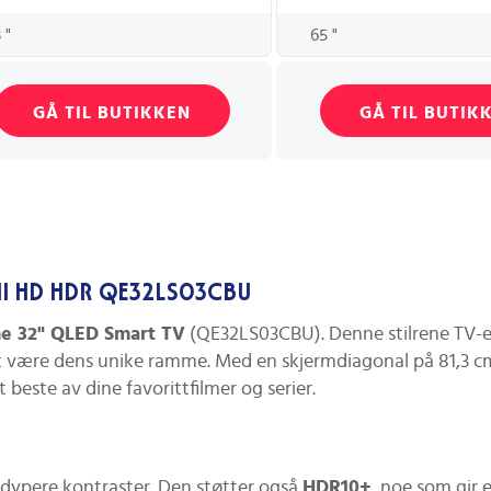
 "
65 "
GÅ TIL BUTIKKEN
GÅ TIL BUTIK
ull HD HDR QE32LS03CBU
e 32" QLED Smart TV
(QE32LS03CBU). Denne stilrene TV-en
kket være dens unike ramme. Med en skjermdiagonal på 81,3 
este av dine favorittfilmer og serier.
g dypere kontraster. Den støtter også
HDR10+
, noe som gir