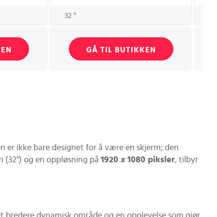
32 "
43
KEN
GÅ TIL BUTIKKEN
 er ikke bare designet for å være en skjerm; den
cm (32") og en oppløsning på
1920 x 1080 piksler
, tilbyr
 et bredere dynamisk område og en opplevelse som gjør