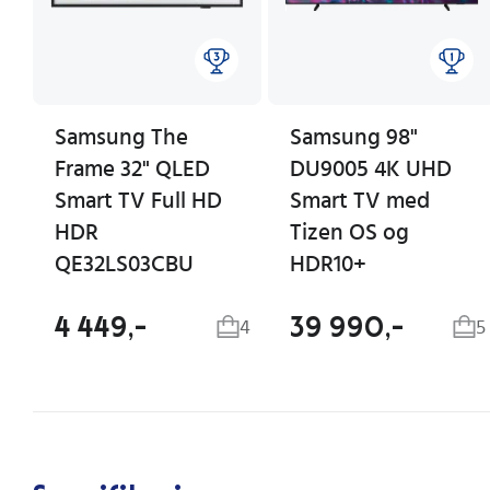
Samsung The
Samsung 98"
Frame 32" QLED
DU9005 4K UHD
Smart TV Full HD
Smart TV med
HDR
Tizen OS og
QE32LS03CBU
HDR10+
4 449,-
39 990,-
4
5