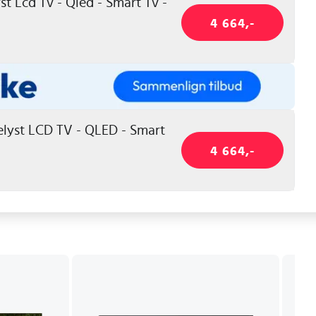
 Lcd Tv - Qled - Smart Tv -
4 664,-
lyst LCD TV - QLED - Smart
4 664,-