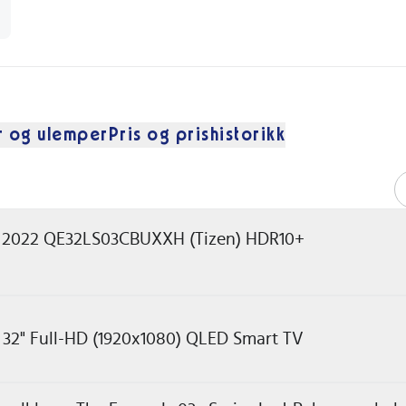
r og ulemper
Pris og prishistorikk
 2022 QE32LS03CBUXXH (Tizen) HDR10+
2" Full-HD (1920x1080) QLED Smart TV