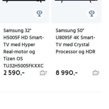
Samsung 32"
Samsung 50"
H5005F HD Smart-
U8095F 4K Smart-
TV med Hyper
TV med Crystal
Real-motor og
Processor og HDR
Tizen OS
TU32H5005FKXXC
2 590,-
8 990,-
7
1