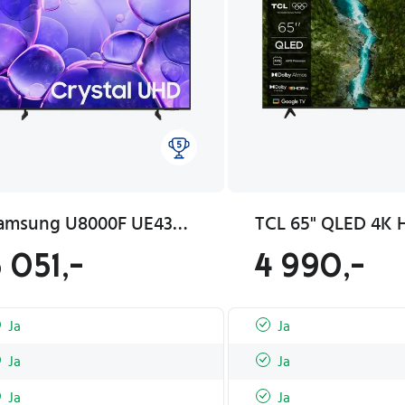
Samsung U8000F UE43U8072FUXXH
 051,-
4 990,-
Ja
Ja
Ja
Ja
Ja
Ja