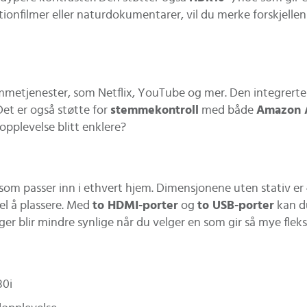
ionfilmer eller naturdokumentarer, vil du merke forskjelle
ømmetjenester, som Netflix, YouTube og mer. Den integrerte 
Det er også støtte for
stemmekontroll
med både
Amazon 
pplevelse blitt enklere?
om passer inn i ethvert hjem. Dimensjonene uten stativ er
el å plassere. Med
to HDMI-porter
og
to USB-porter
kan du
r blir mindre synlige når du velger en som gir så mye fleksi
80i