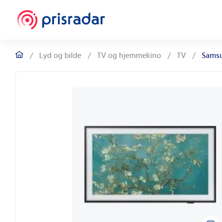
/
Lyd og bilde
/
TV og hjemmekino
/
TV
/
Samsu