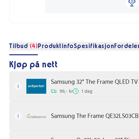
Tilbud
(4)
Produktinfo
Spesifikasjon
Fordele
Kjøp på nett
Samsung 32" The Frame QLED TV
99,- kr
1 dag
Samsung The Frame QE32LS03CB 3