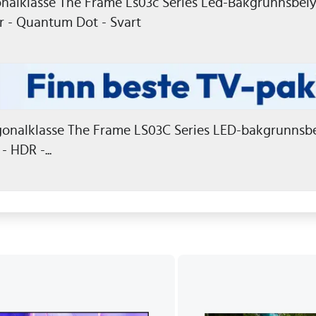
alklasse The Frame Ls03c Series Led-Bakgrunnsbelyst
dr - Quantum Dot - Svart
onalklasse The Frame LS03C Series LED-bakgrunnsbe
 HDR -...