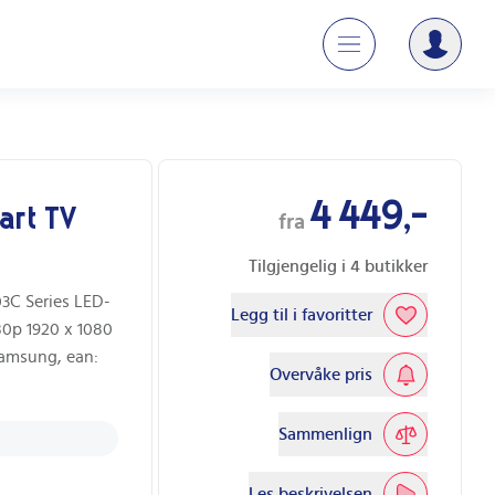
4 449,-
art TV
fra
Tilgjengelig i
4
butikker
3C Series LED-
Legg til i favoritter
80p 1920 x 1080
Samsung, ean:
Overvåke pris
Sammenlign
Les beskrivelsen