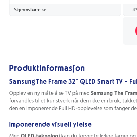
Skjermstørrelse
43
Produktinformasjon
Samsung The Frame 32" QLED Smart TV - F
Opplev en ny måte å se TV på med
Samsung The Fram
forvandles til et kunstverk når den ikke er i bruk, ta
den en imponerende Full HD-opplevelse som fanger det b
Imponerende visuell ytelse
Med
QLED-teknologi
kan du forvente livlige farger o