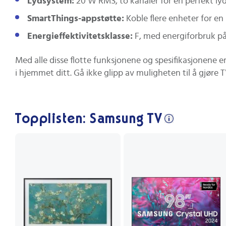
Lydsystem:
20 W RMS, to kanaler for en perfekt ly
SmartThings-appstøtte:
Koble flere enheter for en
Energieffektivitetsklasse:
F, med energiforbruk på
Med alle disse flotte funksjonene og spesifikasjonene e
i hjemmet ditt. Gå ikke glipp av muligheten til å gjøre
Topplisten: Samsung TV