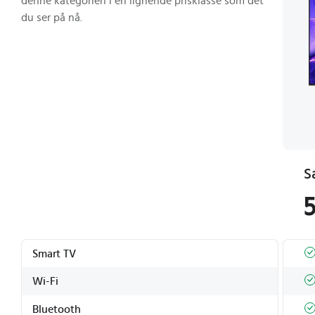
denne kategorien i en lignende prisklasse som det
du ser på nå.
5
Smart TV
Wi-Fi
Bluetooth