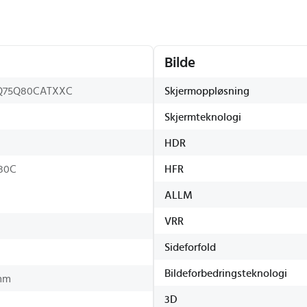
Bilde
Q75Q80CATXXC
Skjermoppløsning
Skjermteknologi
HDR
80C
HFR
ALLM
VRR
Sideforfold
Bildeforbedringsteknologi
mm
3D