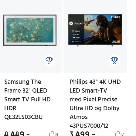
Samsung The
Philips 43" 4K UHD
Frame 32" QLED
LED Smart-TV
Smart TV Full HD
med Pixel Precise
HDR
Ultra HD og Dolby
QE32LS03CBU
Atmos
43PUS7000/12
4 449,-
3 499,-
4
7