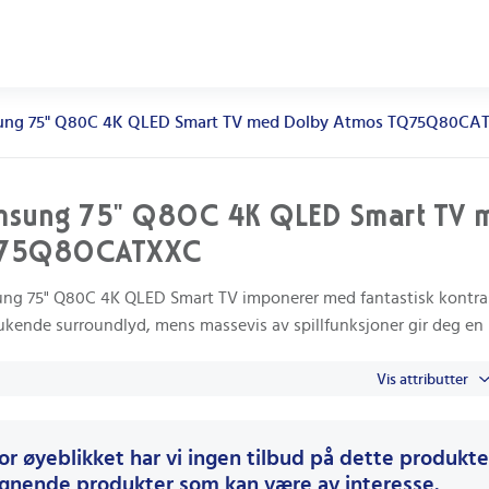
ung 75" Q80C 4K QLED Smart TV med Dolby Atmos TQ75Q80CA
msung 75" Q80C 4K QLED Smart TV 
75Q80CATXXC
ng 75" Q80C 4K QLED Smart TV imponerer med fantastisk kontras
kende surroundlyd, mens massevis av spillfunksjoner gir deg en k
Vis attributter
or øyeblikket har vi ingen tilbud på dette produktet
ignende produkter som kan være av interesse.