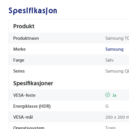
Spesifikasjon
Produkt
Produktnavn
Samsung T
Merke
Samsung
Farge
Sølv
Series
Samsung Q
Spesifikasjoner
VESA-feste
Ja
Energiklasse (HDR)
G
VESA-mål
200 x 200 
Operativsystem
Tizen