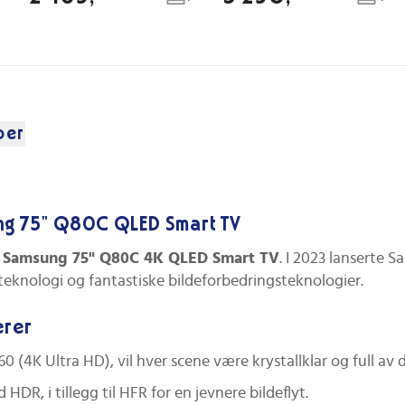
per
ng 75" Q80C QLED Smart TV
d
Samsung 75" Q80C 4K QLED Smart TV
. I 2023 lanserte
teknologi og fantastiske bildeforbedringsteknologier.
erer
4K Ultra HD), vil hver scene være krystallklar og full av d
R, i tillegg til HFR for en jevnere bildeflyt.