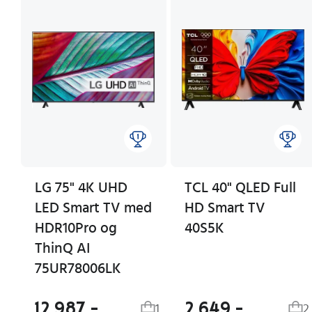
LG 75" 4K UHD
TCL 40" QLED Full
LED Smart TV med
HD Smart TV
HDR10Pro og
40S5K
ThinQ AI
75UR78006LK
12 987,-
2 649,-
1
2