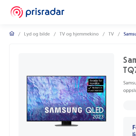
/
Lyd og bilde
/
TV og hjemmekino
/
TV
/
Sams
Sa
TQ
Samsu
oppslu
F
l