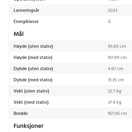
Lanseringsår
2023
Energiklasse
G
Mål
Høyde (uten stativ)
95.85 cm
Høyde (med stativ)
101.89 cm
Dybde (uten stativ)
4.67 cm
Dybde (med stativ)
31.35 cm
Vekt (uten stativ)
32.7 kg
Vekt (med stativ)
37.9 kg
Bredde
167.06 cm
Funksjoner