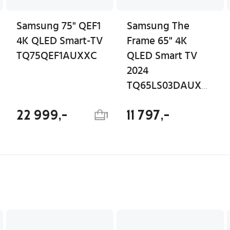
Samsung 75" QEF1
Samsung The
4K QLED Smart-TV
Frame 65" 4K
TQ75QEF1AUXXC
QLED Smart TV
2024
TQ65LS03DAUXXC
22 999,-
11 797,-
1