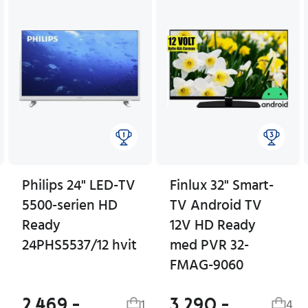
Philips 24" LED-TV
Finlux 32" Smart-
5500-serien HD
TV Android TV
Ready
12V HD Ready
24PHS5537/12 hvit
med PVR 32-
FMAG-9060
2 469,-
3 290,-
1
4