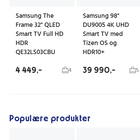
Samsung The
Samsung 98"
Frame 32" QLED
DU9005 4K UHD
Smart TV Full HD
Smart TV med
HDR
Tizen OS og
QE32LS03CBU
HDR10+
4 449,-
39 990,-
4
5
Populære produkter