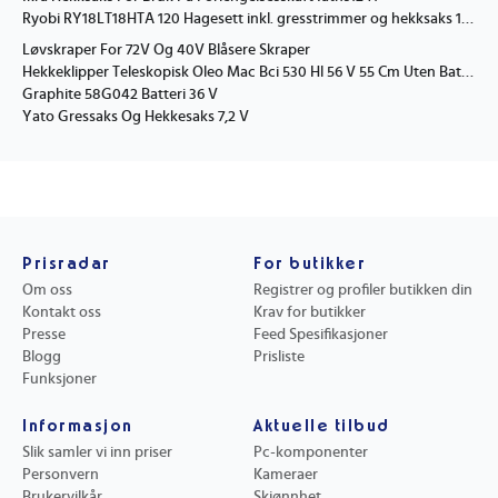
Ryobi RY18LT18HTA 120 Hagesett inkl. gresstrimmer og hekksaks 18V 2.0 Ah
Løvskraper For 72V Og 40V Blåsere Skraper
Hekkeklipper Teleskopisk Oleo Mac Bci 530 Hl 56 V 55 Cm Uten Batteri Og Lader Solo
Graphite 58G042 Batteri 36 V
Yato Gressaks Og Hekkesaks 7,2 V
Prisradar
For butikker
Om oss
Registrer og profiler butikken din
Kontakt oss
Krav for butikker
Presse
Feed Spesifikasjoner
Blogg
Prisliste
Funksjoner
Informasjon
Aktuelle tilbud
Slik samler vi inn priser
Pc-komponenter
Personvern
Kameraer
Brukervilkår
Skjønnhet