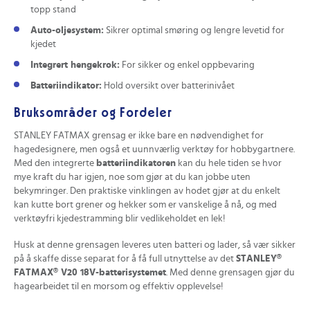
topp stand
Auto-oljesystem:
Sikrer optimal smøring og lengre levetid for
kjedet
Integrert hengekrok:
For sikker og enkel oppbevaring
Batteriindikator:
Hold oversikt over batterinivået
Bruksområder og Fordeler
STANLEY FATMAX grensag er ikke bare en nødvendighet for
hagedesignere, men også et uunnværlig verktøy for hobbygartnere.
Med den integrerte
batteriindikatoren
kan du hele tiden se hvor
mye kraft du har igjen, noe som gjør at du kan jobbe uten
bekymringer. Den praktiske vinklingen av hodet gjør at du enkelt
kan kutte bort grener og hekker som er vanskelige å nå, og med
verktøyfri kjedestramming blir vedlikeholdet en lek!
Husk at denne grensagen leveres uten batteri og lader, så vær sikker
på å skaffe disse separat for å få full utnyttelse av det
STANLEY®
FATMAX® V20 18V-batterisystemet
. Med denne grensagen gjør du
hagearbeidet til en morsom og effektiv opplevelse!