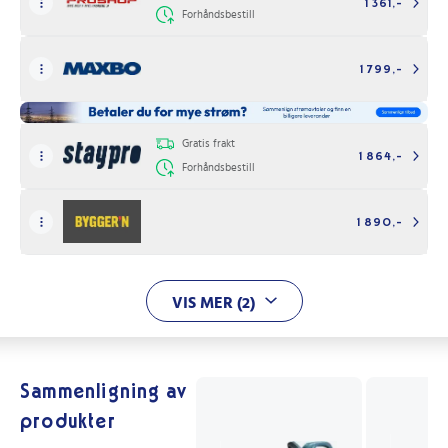
1 361,-
Forhåndsbestill
1 799,-
Gratis frakt
1 864,-
Forhåndsbestill
1 890,-
VIS MER (2)
Sammenligning av
produkter