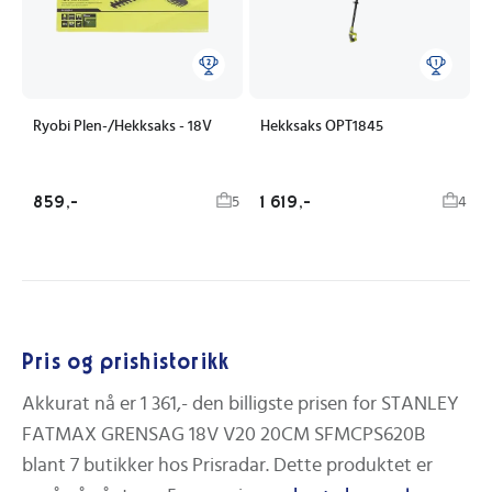
Ryobi Plen-/Hekksaks - 18V
Hekksaks OPT1845
859,-
1 619,-
5
4
Pris og prishistorikk
Akkurat nå er
1 361,-
den billigste prisen for
STANLEY
FATMAX GRENSAG 18V V20 20CM SFMCPS620B
blant
7
butikker hos Prisradar. Dette produktet er