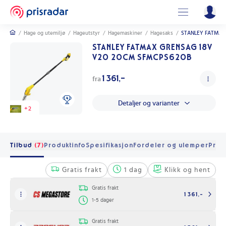
/
Hage og utemiljø
/
Hageutstyr
/
Hagemaskiner
/
Hagesaks
/
STANLEY FATMAX
STANLEY FATMAX GRENSAG 18V
V20 20CM SFMCPS620B
1 361,-
fra
Detaljer og varianter
+
2
Tilbud
(7)
Produktinfo
Spesifikasjon
Fordeler og ulemper
Pris 
Gratis frakt
1 dag
Klikk og hent
Gratis frakt
1 361,-
1-5 dager
Gratis frakt