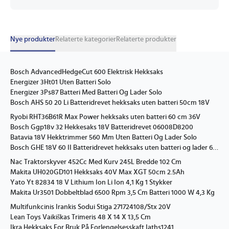
Nye produkter
Relaterte kategorier
Relaterte produkter
Bosch AdvancedHedgeCut 600 Elektrisk Hekksaks
Energizer 3Ht01 Uten Batteri Solo
Energizer 3Ps87 Batteri Med Batteri Og Lader Solo
Bosch AHS 50 20 Li Batteridrevet hekksaks uten batteri 50cm 18V
Ryobi RHT36B61R Max Power hekksaks uten batteri 60 cm 36V
Bosch Ggp18v 32 Hekkesaks 18V Batteridrevet 06008D8200
Batavia 18V Hekktrimmer 560 Mm Uten Batteri Og Lader Solo
Bosch GHE 18V 60 II Batteridrevet hekksaks uten batteri og lader 60 cm 18V
Nac Traktorskyver 452Cc Med Kurv 245L Bredde 102 Cm
Makita UH020GD101 Hekksaks 40V Max XGT 50cm 2.5Ah
Yato Yt 82834 18 V Lithium Ion Li Ion 4,1 Kg 1 Stykker
Makita Ur3501 Dobbeltblad 6500 Rpm 3,5 Cm Batteri 1000 W 4,3 Kg
Multifunkcinis Irankis Sodui Stiga 271724108/Stx 20V
Lean Toys Vaikiškas Trimeris 48 X 14 X 13,5 Cm
Ikra Hekksaks For Bruk På Forlengelsesskaft Iaths1241