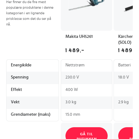
Her finner du de fire mest
populære produktene i denne
kategorien i en lignende
prisklasse som det du ser på
nå.
Makita UH5261
Kärcher HG
(SOLO)
1 489,-
1 489,-
Energikilde
Nettstrøm
Batteri
Spenning
230.0 V
18.0 V
Effekt
400 W
Vekt
3.0 kg
2.9 kg
Grendiameter (maks)
15.0 mm
GÅ TIL
GÅ
BUTIKKEN
BUT