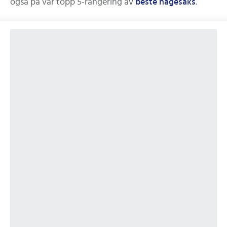
også på vår topp 5-rangering av
beste
hagesaks
.