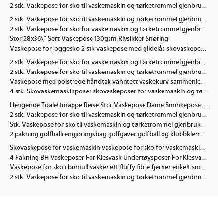
2 stk. Vaskepose for sko til vaskemaskin og tørketrommel gjenbrukbar skopose for rengjøring FQ
2 stk. Vaskepose for sko til vaskemaskin og tørketrommel gjenbrukbar skopose for rengjøring grå{ROG}
2 stk. Vaskepose for sko for vaskemaskin og tørketrommel gjenbrukbar skopose for rengjøring FQ
Stor 28x36\" Sort Vaskepose 130gsm Rivsikker Snøring
Vaskepose for joggesko 2 stk vaskepose med glidelås skovaskepose vaskepose for joggesko for vaskemaskin
2 stk. Vaskepose for sko for vaskemaskin og tørketrommel gjenbrukbar skopose for rengjøring grå
2 stk. Vaskepose for sko til vaskemaskin og tørketrommel gjenbrukbar skorengjøringspose
Vaskepose med polstrede håndtak vanntett vaskekurv sammenleggbar vaskekurv for bad klesvask høyskole FF
4 stk. Skovaskemaskinposer skovaskeposer for vaskemaskin og tørketrommel gjenbrukbar vaskepose passer alle skotyper og størrelser
Hengende Toalettmappe Reise Stor Vaskepose Dame Sminkepose Klar for Full størrelse Beholder Svart
2 stk. Vaskepose for sko til vaskemaskin og tørketrommel gjenbrukbar skopose for rengjøring
Stk. Vaskepose for sko til vaskemaskin og tørketrommel gjenbrukbar skopose for rengjøring{HH}
2 pakning golfballrengjøringsbag golfgaver golfball og klubbklemme på vanntett vaskepose tilbehør for menn og barn vognbag
Skovaskepose for vaskemaskin vaskepose for sko for vaskemaskin og tørketrommel gjenbrukbar skovaskepose
4 Pakning BH Vaskeposer For Klesvask Undertøysposer For Klesvask Delikate Mesh Vask Klesvask
Vaskepose for sko i bomull vaskenett fluffy fibre fjerner enkelt smuss anti deformasjon
2 stk. Vaskepose for sko til vaskemaskin og tørketrommel gjenbrukbar skopose for rengjøring