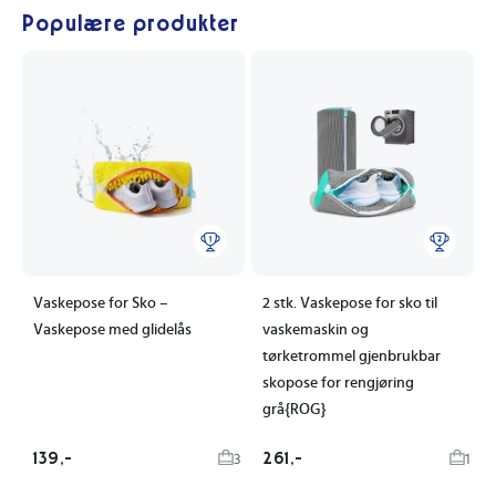
Populære produkter
Vaskepose for Sko –
2 stk. Vaskepose for sko til
Vaskepose med glidelås
vaskemaskin og
tørketrommel gjenbrukbar
skopose for rengjøring
grå{ROG}
139,-
261,-
3
1