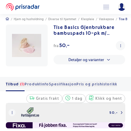
/
Hjem og husholdning
/
Diverse til hjemmet
/
Klespleie
/
Vaskepose
/
Tise Bas
Tise Basics Gjenbrukbare
bambuspads 10-pk m/
vaskepose
50,-
fra
Detaljer og varianter
Tilbud
(1)
Produktinfo
Spesifikasjon
Pris og prishistorikk
Gratis frakt
1 dag
Klikk og hent
50,-