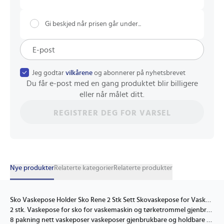
Gi beskjed når prisen går under...
Jeg godtar
vilkårene
og abonnerer på nyhetsbrevet
Du får e-post med en gang produktet blir billigere
eller når målet ditt.
REGISTRER DEG FOR VARSEL
Nye produkter
Relaterte kategorier
Relaterte produkter
Sko Vaskepose Holder Sko Rene 2 Stk Sett Skovaskepose for Vaskemaskin 360° Omsluttende Skovaskepose for Sneakers Gul
2 stk. Vaskepose for sko for vaskemaskin og tørketrommel gjenbrukbar skopose for rengjøring FQ
8 pakning nett vaskeposer vaskeposer gjenbrukbare og holdbare FA7