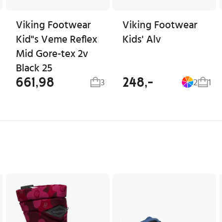
Viking Footwear
Viking Footwear
Kid"s Veme Reflex
Kids' Alv
Mid Gore-tex 2v
Black 25
661,98
248,-
3
2
1