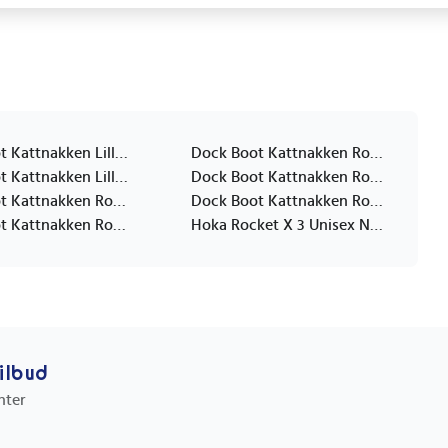
Dock Boot Kattnakken Lilla 22
Dock Boot Kattnakken Rosa Multi 23
Dock Boot Kattnakken Lilla 26
Dock Boot Kattnakken Rosa Multi 28
Dock Boot Kattnakken Rosa Multi 21
Dock Boot Kattnakken Rosa Multi 22
Dock Boot Kattnakken Rosa Multi 27
Hoka Rocket X 3 Unisex Nzs/Neon Yuzu/Squid Ink 37 1/3
tilbud
nter