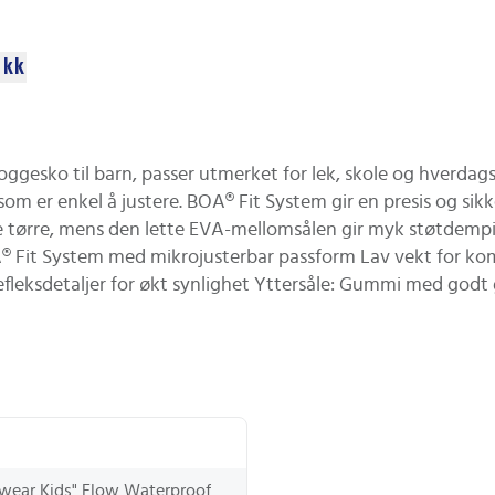
ikk
oggesko til barn, passer utmerket for lek, skole og hverda
er enkel å justere. BOA® Fit System gir en presis og sikker
tørre, mens den lette EVA-mellomsålen gir myk støtdemping
BOA® Fit System med mikrojusterbar passform Lav vekt for k
leksdetaljer for økt synlighet Yttersåle: Gummi med godt
wear Kids" Flow Waterproof