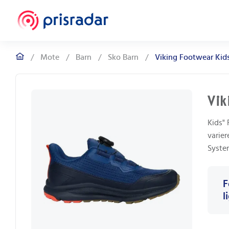
/
Mote
/
Barn
/
Sko Barn
/
Viking Footwear Kid
Vik
Kids" 
varie
System
F
l