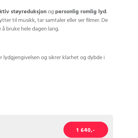
ktiv støyreduksjon
og
personlig romlig lyd
.
er til musikk, tar samtaler eller ser filmer. De
 å bruke hele dagen lang.
r lydgjengivelsen og sikrer klarhet og dybde i
r med en enkelt lading
1 640,-