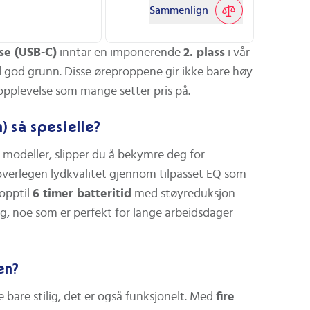
Sammenlign
Manglende multi‑point‑støtte. AirPods
4 støtter ikke multi‑point‑kobling, så de
se (USB-C)
inntar en imponerende
2. plass
i vår
kan kun være koblet til ett BT‑enhet
 god grunn. Disse øreproppene gir ikke bare høy
samtidig. Dette kan være begrensende
ropplevelse som mange setter pris på.
for brukere som ønsker å bytte raskt
mellom flere enheter (f.eks. telefon og
) så spesielle?
PC).
 modeller, slipper du å bekymre deg for
overlegen lydkvalitet gjennom tilpasset EQ som
Ikke optimal for aggressiv trening. Selv
 opptil
6 timer batteritid
med støyreduksjon
om enheten er IP54‑bestandig, er det
ing, noe som er perfekt for lange arbeidsdager
ikke uttrykkelig markedsført for intens
trening eller løp. Dette kan føre til at
enkelte brukere foretrekker annet som
en?
er designet spesifikt for
sportsaktiviteter.
e bare stilig, det er også funksjonelt. Med
fire