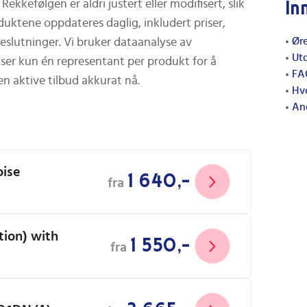
kkefølgen er aldri justert eller modifisert, slik
In
oduktene oppdateres daglig, inkludert priser,
Øre
beslutninger. Vi bruker dataanalyse av
Ut
iser kun én representant per produkt for å
FA
n aktive tilbud akkurat nå.
Hvo
And
oise
1 640,-
fra
tion) with
1 550,-
fra