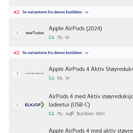
Hvordan Er Brukervennligheten?
Se variantene fra denne butikken
Apple AirPods 4
har en intuitiv berøringskontroll, so
samtaler med et knappetrykk. Med
Siri
integrert kan du
Apple AirPods (2024)
noe som gir en sømløs handsfree opplevelse.
79,- kr
Hvorfor Velge Apple AirPods 4?
Se variantene fra denne butikken
Den forbedrede passformen og lettvektsdesignen sikre
Apple AirPods 4 Aktiv Støyreduks
dagen, uansett aktivitet. Enten du trener, pendler eller 
59,- kr
hurtigladefunksjonen får du 5 timers spilletid etter bare
for musikkopplevelsen din.
AirPods 4 med Aktiv støyreduksjo
Gjør lydopplevelsen din magisk med
Apple AirPods 4
.
ladeetui (USB-C)
øreproppene kan forvandle hverdagen din! Se beste pr
79,- kr
Butikker: 100+
Cancellation
her på Prisradar.no!
Apple AirPods 4 med aktiv støyr