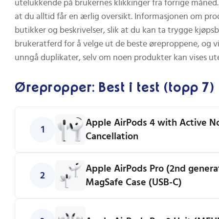
utelukkende på brukernes klikkinger fra forrige måned. Re
at du alltid får en ærlig oversikt. Informasjonen om pr
butikker og beskrivelser, slik at du kan ta trygge kjøps
brukeratferd for å velge ut de beste øreproppene, og v
unngå duplikater, selv om noen produkter kan vises ute
Ørepropper: Best i test (topp 7)
Apple AirPods 4 with Active N
1
Cancellation
Apple AirPods Pro (2nd genera
2
MagSafe Case (USB-C)