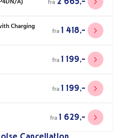
2 665,-
HP4DN/A)
fra
with Charging
1 418,-
fra
1 199,-
fra
1 199,-
fra
1 629,-
fra
Noise Cancellation