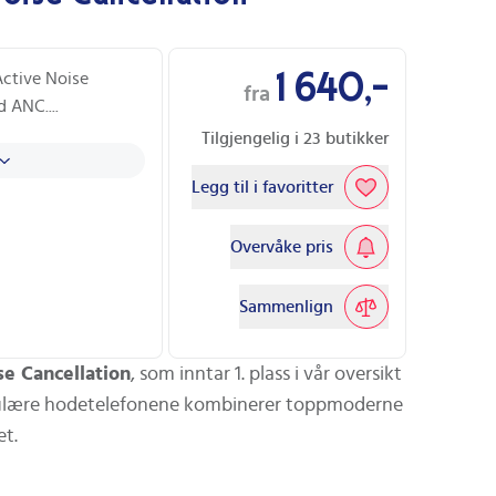
1 640,-
Active Noise
fra
d ANC.
...
Tilgjengelig i
23
butikker
Legg til i favoritter
Overvåke pris
Sammenlign
se Cancellation
, som inntar 1. plass i vår oversikt
opulære hodetelefonene kombinerer toppmoderne
t.