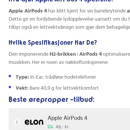
Apple AirPods 4
har blitt kjent for sin banebrytende
a
Dette gir en fordybende lydopplevelse uansett om du lytt
tilbyr også en lettvektsdesign som gjør dem behagelige
Hvilke Spesifikasjoner Har De?
Den imponerende
H2-brikken
i
AirPods 4
optimalisere
musikken. Her er noen av nøkkelfunksjonene:
Type:
In-Ear, trådløse hodetelefoner
Vekt:
Bare 40,9 g for lettvektkomfort
Beste ørepropper -tilbud:
Bluetooth:
Versjon 5.3 for rask og stabil tilkobling
Batteritid:
Opptil 30 timer med ladeetui, og 5 time
Apple AirPods 4
IP-kode:
IP54 - støv-, svette- og vannbestandige
49,- kr