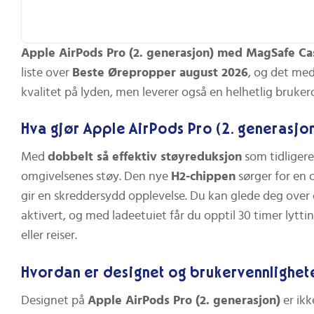
langvarig reise, arbeid eller under
aktivitet.
Apple AirPods Pro (2. generasjon) med MagSafe Ca
IP54‑beskyttelse og lett design. Den
liste over
Beste Ørepropper august 2026
, og det med
støv‑ og svettebestandige
kvalitet på lyden, men leverer også en helhetlig bruke
IP54‑klassifiseringen og lagsvikt på
40,9 g gjør AirPods 4 robuste og
Hva gjør Apple AirPods Pro (2. generasjon
komfortable, selv under trening eller i
Med
dobbelt så effektiv støyreduksjon
som tidligere
vått forhold. Brukerne får en enhet som
omgivelsenes støy. Den nye
H2-chippen
sørger for en 
tåler hverdagens utfordringer uten å gå
gir en skreddersydd opplevelse. Du kan glede deg over
på bekostning av komforten.
aktivert, og med ladeetuiet får du opptil 30 timer lytt
eller reiser.
Hvordan er designet og brukervennlighet
Designet på
Apple AirPods Pro (2. generasjon)
er ikk