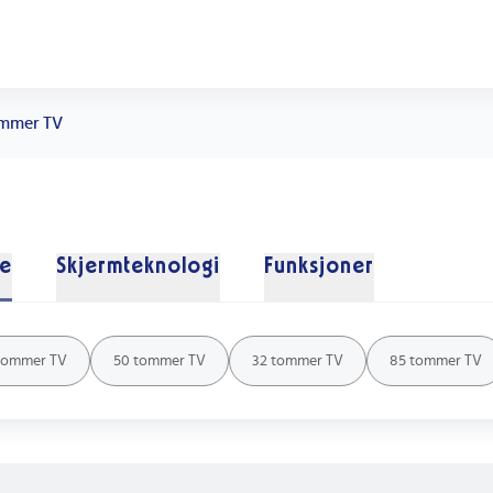
mmer TV
se
Skjermteknologi
Funksjoner
tommer TV
50 tommer TV
32 tommer TV
85 tommer TV