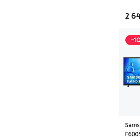
2 6
-1
Sams
F600