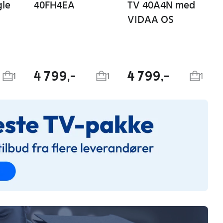
le
40FH4EA
TV 40A4N med
VIDAA OS
4 799,-
4 799,-
1
1
1