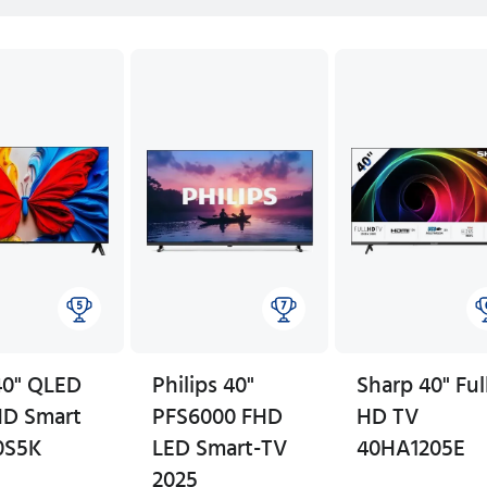
40" QLED
Philips 40"
Sharp 40" Ful
HD Smart
PFS6000 FHD
HD TV
0S5K
LED Smart-TV
40HA1205E
2025