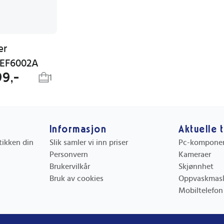
er
EF6002A
99,-
1
Informasjon
Aktuelle 
utikken din
Slik samler vi inn priser
Pc-kompone
Personvern
Kameraer
Brukervilkår
Skjønnhet
Bruk av cookies
Oppvaskmas
Mobiltelefon