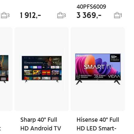
40PFS6009
1 912,-
3 369,-
3
3
1
Sharp 40" Full
Hisense 40" Full
t
HD Android TV
HD LED Smart-