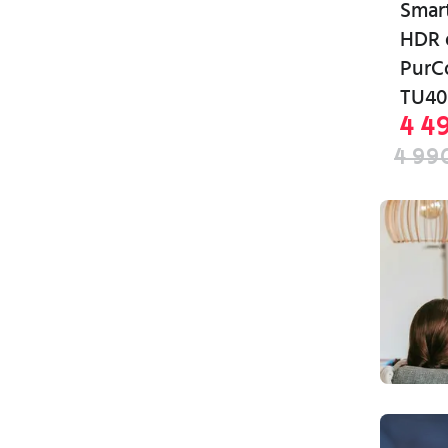
Smar
HDR 
PurC
4 4
4 99