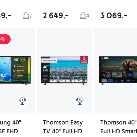
49,-
2 649,-
3 069,-
2
4
0%
ung 40"
Thomson Easy
Thomson 40"
5F FHD
TV 40" Full HD
Full HD Smar