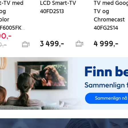
t-TV med
LCD Smart-TV
TV med Goog
og
40FD2S13
TV og
olor
Chromecast
40FG2S14
TU40F6005FKXXC
90,-
3 499,-
4 999,-
1
0,-
1