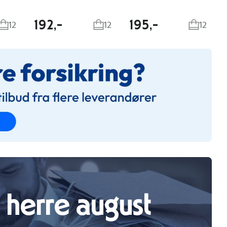
192,-
195,-
12
12
12
 herre august