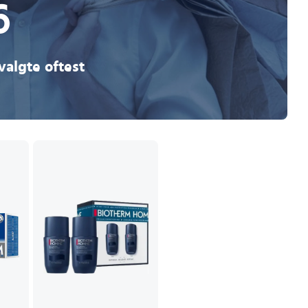
6
valgte oftest