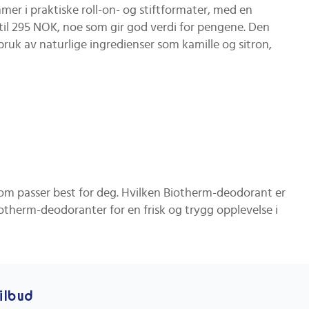
r i praktiske roll-on- og stiftformater, med en
til 295 NOK, noe som gir god verdi for pengene. Den
ruk av naturlige ingredienser som kamille og sitron,
om passer best for deg. Hvilken Biotherm-deodorant er
iotherm-deodoranter for en frisk og trygg opplevelse i
tilbud