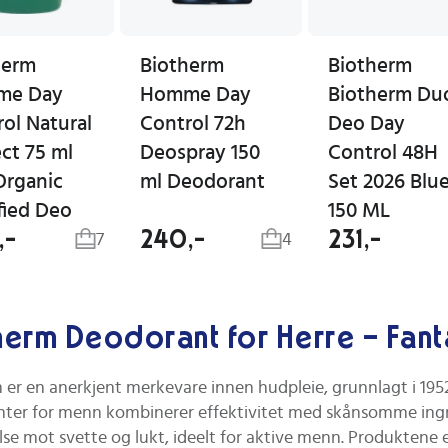
herm
Biotherm
Biotherm
me Day
Homme Day
Biotherm Du
ol Natural
Control 72h
Deo Day
ct 75 ml
Deospray 150
Control 48H
Organic
ml Deodorant
Set 2026 Blu
fied Deo
150 ML
,-
240,-
231,-
7
4
herm Deodorant for Herre – Fant
 er en anerkjent merkevare innen hudpleie, grunnlagt i 1952
ter for menn kombinerer effektivitet med skånsomme ingre
lse mot svette og lukt, ideelt for aktive menn. Produktene 