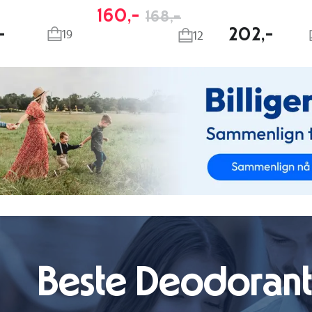
160,-
168,-
-
202,-
19
12
Beste Deodorant