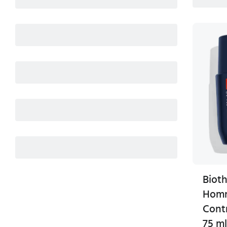
Biot
Hom
Contr
75 ml