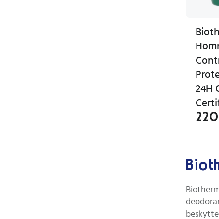
Biot
Hom
Contr
Prote
24H 
Certi
220
Biot
Biotherm
deodoran
beskytte