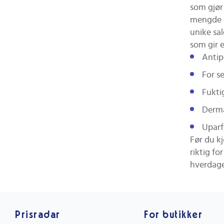
som gjør
mengde p
unike sa
som gir e
Antip
For s
Fukti
Derma
Uparf
Før du k
riktig fo
hverdage
Prisradar
For butikker