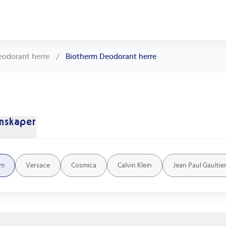
eodorant herre
/
Biotherm Deodorant herre
nskaper
rm
Versace
Cosmica
Calvin Klein
Jean Paul Gaultie