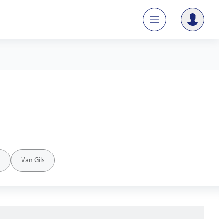
r
Van Gils