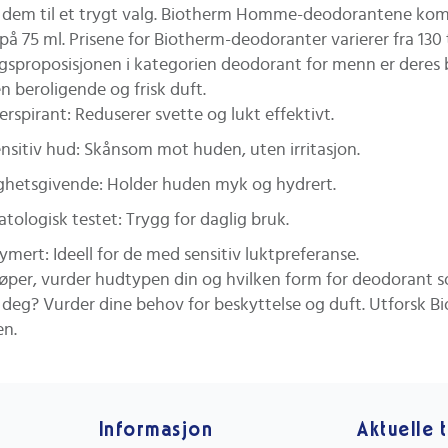
 dem til et trygt valg. Biotherm Homme-deodorantene komme
å 75 ml. Prisene for Biotherm-deodoranter varierer fra 130 
lgsproposisjonen i kategorien deodorant for menn er deres b
n beroligende og frisk duft.
erspirant: Reduserer svette og lukt effektivt.
ensitiv hud: Skånsom mot huden, uten irritasjon.
ghetsgivende: Holder huden myk og hydrert.
tologisk testet: Trygg for daglig bruk.
ymert: Ideell for de med sensitiv luktpreferanse.
jøper, vurder hudtypen din og hvilken form for deodorant s
r deg? Vurder dine behov for beskyttelse og duft. Utforsk B
n.
Informasjon
Aktuelle 