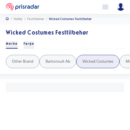
/
Hobby
/
Festtilbehør
/
Wicked Costumes Festtilbehør
Wicked Costumes Festtilbehør
Merke
Farge
Flerfarget
Blå
Svart
Hvit
Rød
Sølv
Gul
Rosa
Lime
Lilla
Other Brand
Barkonsult Ab
Wicked Costumes
M