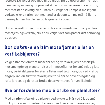
fotfeste. Du følger opp med riktig gjødsling og god drenering - det
hemmer ny mose og gir jevn vekst. En god mosefjerner gir en sunn,
mer motstandsdyktig plen. Enten du velger et kompakt mosefjern-
verktøy eller en trim-løsning, handler det om samme mål - å fjerne
denne planten fra plenen og la gresset ta over.
Du kan enkelt bruke Prisradar.no for å sammenligne priser på ulike
mosefjerningsverktøy, slik at du velger det som passer ditt behov og
budsjett.
Bør du bruke en trim mosefjerner eller en
vertikalskjærer?
Valget står mellom trim-mosefjerner og vertikalskjærer basert på
mosemengde og plenstørrelse: trim-mosefjerner for små felt og lett
mose, vertikalskjærer for større flater med tett mose, og ved kraftig
angrep kan du først vertikalskjære for å fjerne hovedtyngden og
lufte jorden, og deretter bruke dette verktøyet for vedlikehold.
Hva er fordelene med å bruke en plenlufter?
Med en
plenlufter
gir du plenen bedre vekstvilkår ved å lage små
hull i jorda som forbedrer drenering, reduserer vannansamlinger,