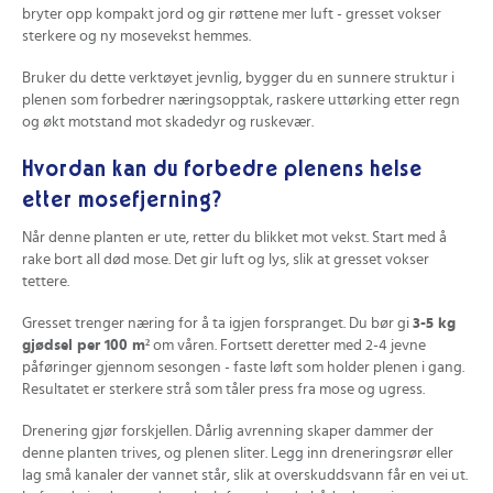
bryter opp kompakt jord og gir røttene mer luft - gresset vokser
sterkere og ny mosevekst hemmes.
Bruker du dette verktøyet jevnlig, bygger du en sunnere struktur i
plenen som forbedrer næringsopptak, raskere uttørking etter regn
og økt motstand mot skadedyr og ruskevær.
Hvordan kan du forbedre plenens helse
etter mosefjerning?
Når denne planten er ute, retter du blikket mot vekst. Start med å
rake bort all død mose. Det gir luft og lys, slik at gresset vokser
tettere.
Gresset trenger næring for å ta igjen forspranget. Du bør gi
3-5 kg
gjødsel per 100 m²
om våren. Fortsett deretter med 2-4 jevne
påføringer gjennom sesongen - faste løft som holder plenen i gang.
Resultatet er sterkere strå som tåler press fra mose og ugress.
Drenering gjør forskjellen. Dårlig avrenning skaper dammer der
denne planten trives, og plenen sliter. Legg inn dreneringsrør eller
lag små kanaler der vannet står, slik at overskuddsvann får en vei ut.