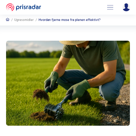
/
Ugressmidler
/
Hvordan fjerne mose fra plenen effektivt?