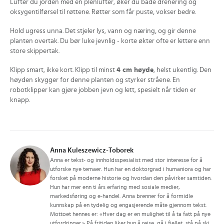
Lufter du jorden med en plenlufter, øker du både drenering og
oksygentilførsel til røttene. Røtter som får puste, vokser bedre.
Hold ugress unna. Det stjeler lys, vann og næring, og gir denne
planten overtak. Du bør luke jevnlig - korte økter ofte er lettere enn
store skippertak.
Klipp smart, ikke kort. Klipp til minst
4 cm høyde
, helst ukentlig. Den
høyden skygger for denne planten og styrker stråene. En
robotklipper kan gjøre jobben jevn og lett, spesielt når tiden er
knapp.
Anna Kuleszewicz-Toborek
Anna er tekst- og innholdsspesialist med stor interesse for å
utforske nye temaer. Hun har en doktorgrad i humaniora og har
forsket på moderne historie og hvordan den påvirker samtiden.
Hun har mer enn ti års erfaring med sosiale medier,
markedsføring og e-handel. Anna brenner for å formidle
kunnskap på en tydelig og engasjerende måte gjennom tekst.
Mottoet hennes er: «Hver dag er en mulighet til å ta fatt på nye
utfordringer.» På fritiden liker hun å reise, gå i fjellet, stå på ski