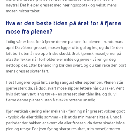
nøytral. Det hjelper gresset med næringsopptak og vekst, mens
mosen mister taket.
Hva er den beste tiden på året for å fjerne
mose fra plenen?
Tidlig vår er best for å fjerne denne planten fra plenen - rundt mars-
april. Da våkner gresset, mosen ligger ofte gul og løs, og du får den
lett bort uten å rive opp friske skudd. Bruk kjemisk mosefjerner på
utsatte flekker når forholdene er milde og jevne - våren gir deg
nettopp det. Etter behandling blir den svart, og du kan rake den bort
mens gresset skyter fart.
Høst fungerer også fint, særlig i august eller september. Plenen står
gjerne sterk da, så død, svart mose slipper lettere når du raker. Vent
hvis det har vært lang tørke - en stresset plen tåler lite, og du vil
fjerne denne planten uten å svekke røttene unødig.
Kjør vertikalskjæring eller mekanisk fjerning når gresset vokser godt
- typisk vår eller tidlig sommer - slik at du minimerer slitasje. Unngå
perioder der bakken er svært våt eller frossen, da dette skader både
plen og utstyr. For jevn flyt og skarpt resultat, trim mosefjerneren