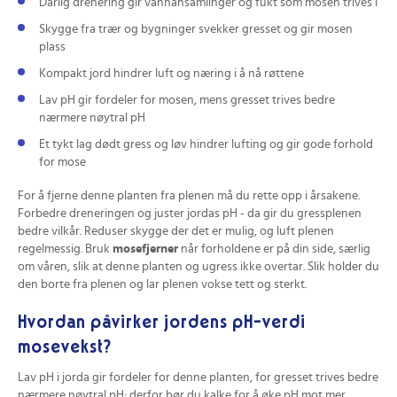
Dårlig drenering gir vannansamlinger og fukt som mosen trives i
Skygge fra trær og bygninger svekker gresset og gir mosen
plass
Kompakt jord hindrer luft og næring i å nå røttene
Lav pH gir fordeler for mosen, mens gresset trives bedre
nærmere nøytral pH
Et tykt lag dødt gress og løv hindrer lufting og gir gode forhold
for mose
For å fjerne denne planten fra plenen må du rette opp i årsakene.
Forbedre dreneringen og juster jordas pH - da gir du gressplenen
bedre vilkår. Reduser skygge der det er mulig, og luft plenen
regelmessig. Bruk
mosefjerner
når forholdene er på din side, særlig
om våren, slik at denne planten og ugress ikke overtar. Slik holder du
den borte fra plenen og lar plenen vokse tett og sterkt.
Hvordan påvirker jordens pH-verdi
mosevekst?
Lav pH i jorda gir fordeler for denne planten, for gresset trives bedre
nærmere nøytral pH; derfor bør du kalke for å øke pH mot mer