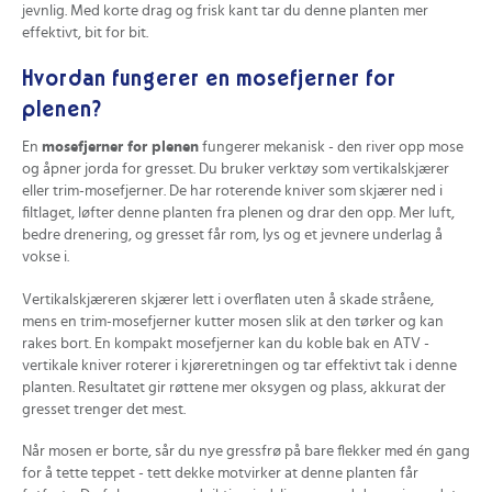
jevnlig. Med korte drag og frisk kant tar du denne planten mer
effektivt, bit for bit.
Hvordan fungerer en mosefjerner for
plenen?
En
mosefjerner for plenen
fungerer mekanisk - den river opp mose
og åpner jorda for gresset. Du bruker verktøy som vertikalskjærer
eller trim-mosefjerner. De har roterende kniver som skjærer ned i
filtlaget, løfter denne planten fra plenen og drar den opp. Mer luft,
bedre drenering, og gresset får rom, lys og et jevnere underlag å
vokse i.
Vertikalskjæreren skjærer lett i overflaten uten å skade stråene,
mens en trim-mosefjerner kutter mosen slik at den tørker og kan
rakes bort. En kompakt mosefjerner kan du koble bak en ATV -
vertikale kniver roterer i kjøreretningen og tar effektivt tak i denne
planten. Resultatet gir røttene mer oksygen og plass, akkurat der
gresset trenger det mest.
Når mosen er borte, sår du nye gressfrø på bare flekker med én gang
for å tette teppet - tett dekke motvirker at denne planten får