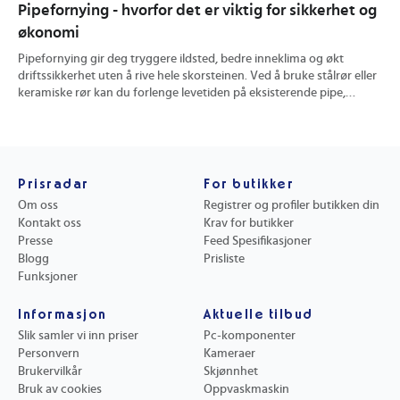
Pipefornying - hvorfor det er viktig for sikkerhet og
Hv
økonomi
og
Pipefornying gir deg tryggere ildsted, bedre inneklima og økt
En 
driftssikkerhet uten å rive hele skorsteinen. Ved å bruke stålrør eller
ute
keramiske rør kan du forlenge levetiden på eksisterende pipe,
kon
redusere brannrisiko og få mer effektiv trekk. Du finner konkrete
pra
tips til valg av metode, prisvurdering og hvordan riktig utført
hvo
rehabilitering kan øke verdien på boligen din.
min
Prisradar
For butikker
Om oss
Registrer og profiler butikken din
Kontakt oss
Krav for butikker
Presse
Feed Spesifikasjoner
Blogg
Prisliste
Funksjoner
Informasjon
Aktuelle tilbud
Slik samler vi inn priser
Pc-komponenter
Personvern
Kameraer
Brukervilkår
Skjønnhet
Bruk av cookies
Oppvaskmaskin