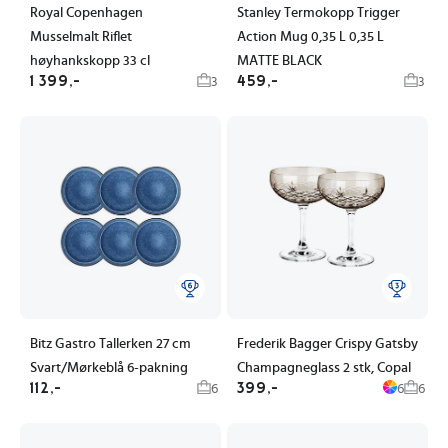
Royal Copenhagen
Stanley Termokopp Trigger
Musselmalt Riflet
Action Mug 0,35 L 0,35 L
høyhankskopp 33 cl
MATTE BLACK
1 399,-
459,-
3
3
Bitz Gastro Tallerken 27 cm
Frederik Bagger Crispy Gatsby
Svart/Mørkeblå 6-pakning
Champagneglass 2 stk, Copal
112,-
399,-
6
6
6