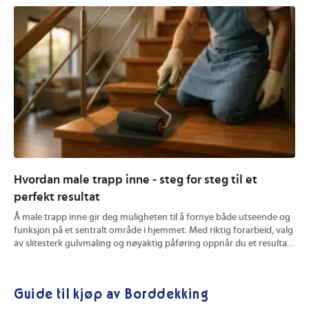
Hvordan male trapp inne - steg for steg til et
Hv
perfekt resultat
ve
Å male trapp inne gir deg muligheten til å fornye både utseende og
En 
funksjon på et sentralt område i hjemmet. Med riktig forarbeid, valg
Du 
av slitesterk gulvmaling og nøyaktig påføring oppnår du et resultat
hyg
som tåler hverdagsbruk og ser bra ut over tid. Du får konkrete tips
mat
for forberedelse, fargevalg og effektive maleteknikker. Les videre
båd
for å sikre et varig og profesjonelt uttrykk på din innendørs trapp.
din
Guide til kjøp av Borddekking