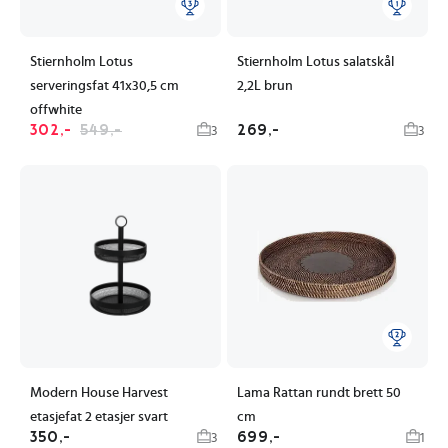
Stiernholm Lotus
Stiernholm Lotus salatskål
serveringsfat 41x30,5 cm
2,2L brun
offwhite
302,-
549,-
269,-
3
3
Modern House Harvest
Lama Rattan rundt brett 50
etasjefat 2 etasjer svart
cm
350,-
699,-
3
1