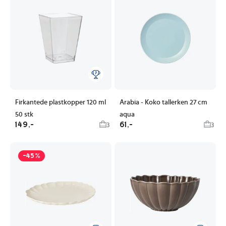
Firkantede plastkopper 120 ml
Arabia - Koko tallerken 27 cm
50 stk
aqua
149,-
61,-
3
3
-45%