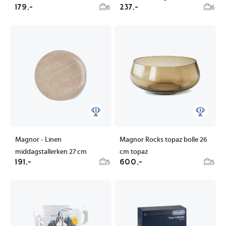
179,-
237,-
6
6
Magnor - Linen
Magnor Rocks topaz bolle 26
middagstallerken 27 cm
cm topaz
191,-
600,-
5
5