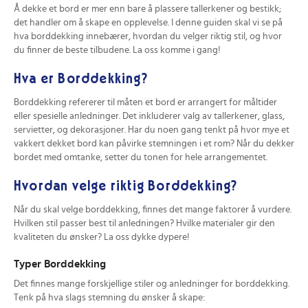
Å dekke et bord er mer enn bare å plassere tallerkener og bestikk;
det handler om å skape en opplevelse. I denne guiden skal vi se på
hva borddekking innebærer, hvordan du velger riktig stil, og hvor
du finner de beste tilbudene. La oss komme i gang!
Hva er Borddekking?
Borddekking refererer til måten et bord er arrangert for måltider
eller spesielle anledninger. Det inkluderer valg av tallerkener, glass,
servietter, og dekorasjoner. Har du noen gang tenkt på hvor mye et
vakkert dekket bord kan påvirke stemningen i et rom? Når du dekker
bordet med omtanke, setter du tonen for hele arrangementet.
Hvordan velge riktig Borddekking?
Når du skal velge borddekking, finnes det mange faktorer å vurdere.
Hvilken stil passer best til anledningen? Hvilke materialer gir den
kvaliteten du ønsker? La oss dykke dypere!
Typer Borddekking
Det finnes mange forskjellige stiler og anledninger for borddekking.
Tenk på hva slags stemning du ønsker å skape: