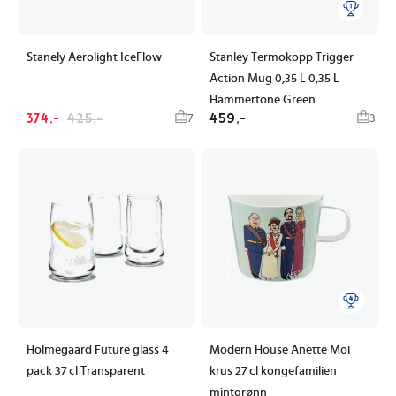
Stanely Aerolight IceFlow
Stanley Termokopp Trigger
Action Mug 0,35 L 0,35 L
Hammertone Green
374,-
425,-
459,-
7
3
Holmegaard Future glass 4
Modern House Anette Moi
pack 37 cl Transparent
krus 27 cl kongefamilien
mintgrønn