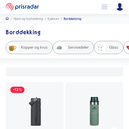
/
Hjem og husholdning
/
Kjøkken
/
Borddekking
Borddekking
Kopper og krus
Servisedeler
Glass
-12%