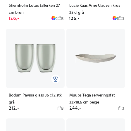
Stiernholm Lotus tallerken 27
Lucie Kaas Arne Clausen krus
cm brun
25 cl grå
126,-
125,-
2
3
1
3
Bodum Pavina glass 35 cl 2 stk
Muubs Tega serveringsfat
grå
33x18,5 cm beige
212,-
244,-
3
3