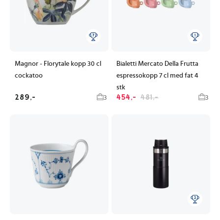
Magnor - Florytale kopp 30 cl
Bialetti Mercato Della Frutta
cockatoo
espressokopp 7 cl med fat 4
stk
289,-
454,-
481,-
3
3