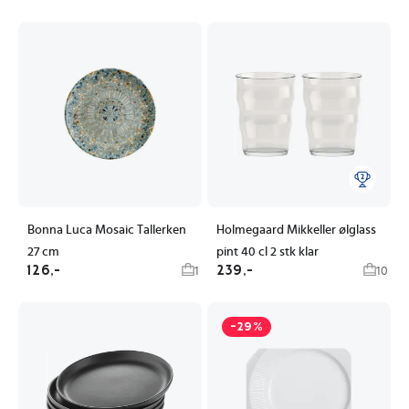
Bonna Luca Mosaic Tallerken
Holmegaard Mikkeller ølglass
27 cm
pint 40 cl 2 stk klar
126,-
239,-
1
10
-29%