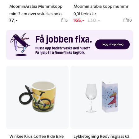
MoominArabia Mummikopp
Moomin arabia kopp mummi
mini 3 cm overraskelsesboks
0,3l ferieklar
77,-
165,-
230,-
5
10
Winkee Krus Coffee Ride Bike
Lykketegning Rødvinsglass 62