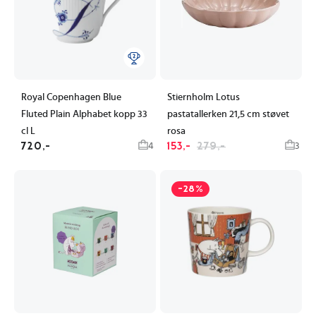
Royal Copenhagen Blue
Stiernholm Lotus
Fluted Plain Alphabet kopp 33
pastatallerken 21,5 cm støvet
cl L
rosa
720,-
153,-
279,-
4
3
-28%