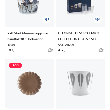
Rätt Start Mummi kopp med
DELONGHI DLSC302 FANCY
håndtak 20 cl Holmer og
COLLECTION GLASS 6 STK
skjær
5513296671
90,-
417,-
4
3
-45%