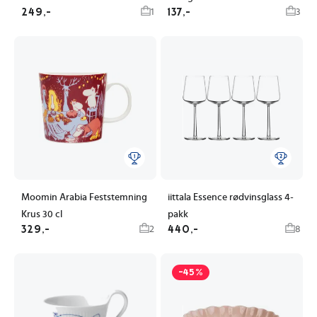
249,-
137,-
1
3
Moomin Arabia Feststemning
iittala Essence rødvinsglass 4-
Krus 30 cl
pakk
329,-
440,-
2
8
-45%