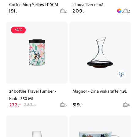
Coffee Mug Yellow H10CM
cl pust livet er nå
191,-
209,-
2
6
2
-4%
24bottles Travel Tumber -
Magnor - Dina vinkaraffel 1,9L
Pink - 350 ML
272,-
283,-
519,-
5
4