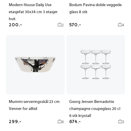
Modern House Daily Use
Bodum Pavina doble veggede
etasjefat 30x34 cm 3 etasjer
glass 8 stk
hvit
200,-
570,-
2
4
Mummi serveringsskål 23 cm
Georg Jensen Bernadotte
Venner for alltid
champagne coupeglass 20 cl
6 stk krystall
299,-
674,-
6
3