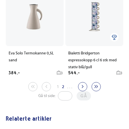
Eva Solo Termokanne 0,5L
Bialetti Bridgerton
sand
espressokopp 6 cl 6 stk med
stativ blå/gull
384,-
544,-
3
3
1
2
. . .
GÅ
Gå til side:
Relaterte artikler