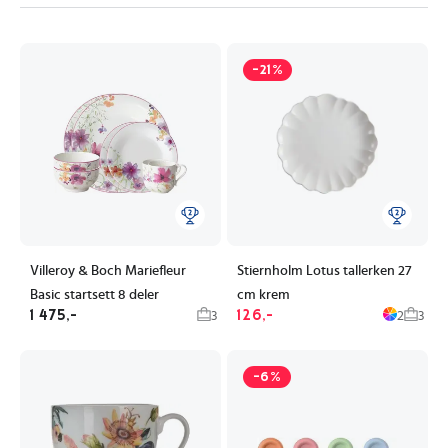
-21%
Villeroy & Boch Mariefleur
Stiernholm Lotus tallerken 27
Basic startsett 8 deler
cm krem
1 475,-
126,-
3
2
3
-6%