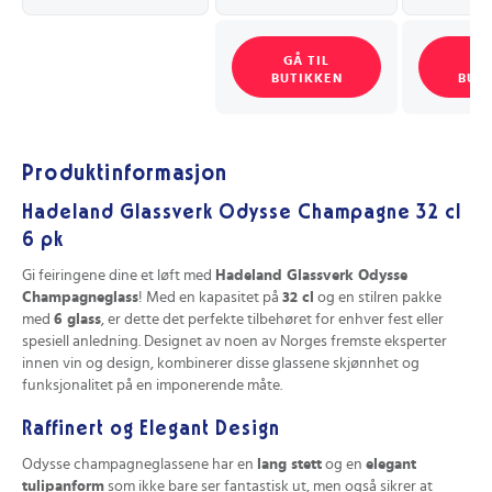
GÅ TIL
GÅ
BUTIKKEN
BUT
Produktinformasjon
Hadeland Glassverk Odysse Champagne 32 cl
6 pk
Gi feiringene dine et løft med
Hadeland Glassverk Odysse
Champagneglass
! Med en kapasitet på
32 cl
og en stilren pakke
med
6 glass
, er dette det perfekte tilbehøret for enhver fest eller
spesiell anledning. Designet av noen av Norges fremste eksperter
innen vin og design, kombinerer disse glassene skjønnhet og
funksjonalitet på en imponerende måte.
Raffinert og Elegant Design
Odysse champagneglassene har en
lang stett
og en
elegant
tulipanform
som ikke bare ser fantastisk ut, men også sikrer at