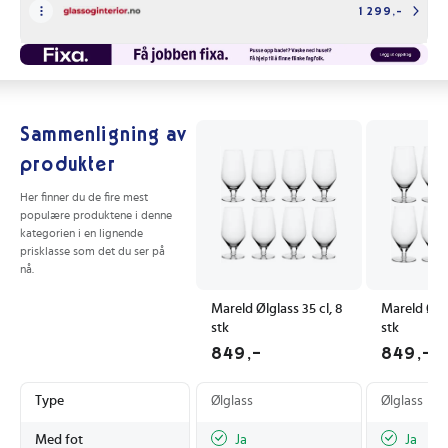
1 299,-
Sammenligning av
produkter
Her finner du de fire mest
populære produktene i denne
kategorien i en lignende
prisklasse som det du ser på
nå.
Mareld Ølglass 35 cl, 8
Mareld Ølgl
stk
stk
849,-
849,-
Type
Ølglass
Ølglass
Med fot
Ja
Ja