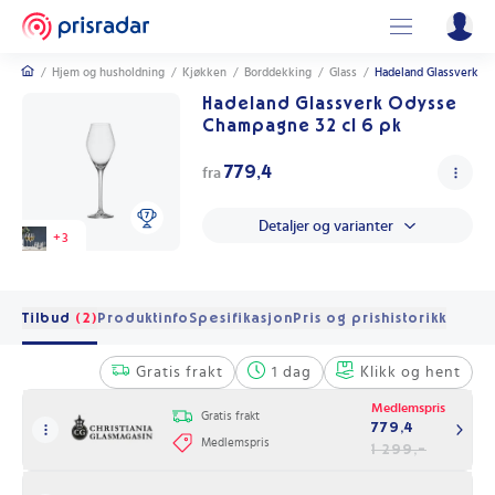
/
Hjem og husholdning
/
Kjøkken
/
Borddekking
/
Glass
/
Hadeland Glassverk O
Hadeland Glassverk Odysse
Champagne 32 cl 6 pk
779,4
fra
Detaljer og varianter
+
3
Tilbud
(2)
Produktinfo
Spesifikasjon
Pris og prishistorikk
Gratis frakt
1 dag
Klikk og hent
Medlemspris
Gratis frakt
779,4
Medlemspris
1 299,-