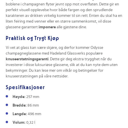
boblene i champagnen flyter jevnt opp mot overflaten. Dette gir en
perfekt visuell opplevelse hvor både fargen og den sprudlende
karakteren av drikken virkelig kommer til sin rett. Enten du skal ha en
liten feiring med venner eller en større sammenkomst, vil disse
glassene garantert
imponere
alle gjestene dine.
Praktisk og Trygt Kjøp
Vi vet at glass kan være skjøre, og derfor kommer Odysse
champagneglassene med Hadeland Glassverks populære
knuseerstatningsgaranti
. Dette gir deg ekstra trygghet når du
investerer i disse luksuriøse glassene, slik at du kan nyte dem uten
bekymringer. Du kan lese mer om vilkår og betingelser for
knuseerstatningen på våre nettsider.
Spesifikasjoner
Høyde:
257 mm
Bredde:
86 mm
Lengde:
496 mm
Volum:
0,32 l