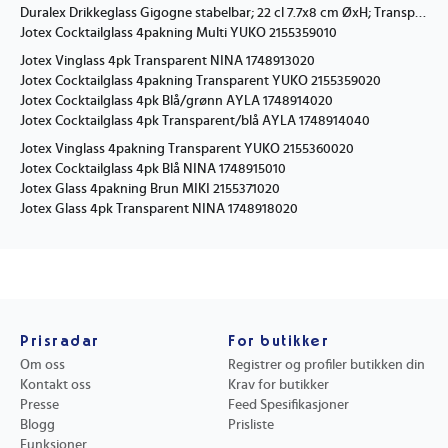
Duralex Drikkeglass Gigogne stabelbar; 22 cl 7.7x8 cm ØxH; Transparent; 4 Stykk / Forpakning
Jotex Cocktailglass 4pakning Multi YUKO 2155359010
Jotex Vinglass 4pk Transparent NINA 1748913020
Jotex Cocktailglass 4pakning Transparent YUKO 2155359020
Jotex Cocktailglass 4pk Blå/grønn AYLA 1748914020
Jotex Cocktailglass 4pk Transparent/blå AYLA 1748914040
Jotex Vinglass 4pakning Transparent YUKO 2155360020
Jotex Cocktailglass 4pk Blå NINA 1748915010
Jotex Glass 4pakning Brun MIKI 2155371020
Jotex Glass 4pk Transparent NINA 1748918020
Prisradar
For butikker
Om oss
Registrer og profiler butikken din
Kontakt oss
Krav for butikker
Presse
Feed Spesifikasjoner
Blogg
Prisliste
Funksjoner