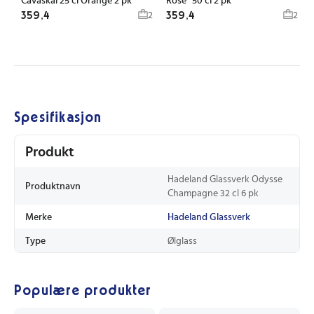
Cavaskål 25 cl Orange 2 pk
Rose" 50 cl 2 pk
359,4
359,4
2
2
Spesifikasjon
Produkt
Hadeland Glassverk Odysse
Produktnavn
Champagne 32 cl 6 pk
Merke
Hadeland Glassverk
Type
Ølglass
Populære produkter