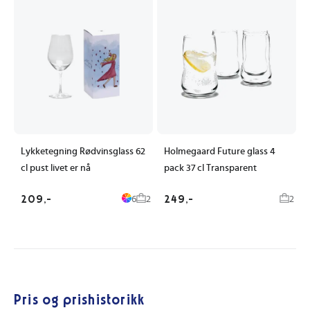
Lykketegning Rødvinsglass 62
Holmegaard Future glass 4
cl pust livet er nå
pack 37 cl Transparent
209,-
249,-
6
2
2
Pris og prishistorikk