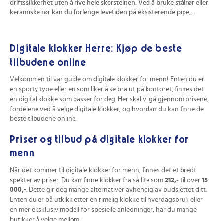
driftssikkerhet uten å rive hele skorsteinen. Ved å bruke stålrør eller
ute
keramiske rør kan du forlenge levetiden på eksisterende pipe,
kon
redusere brannrisiko og få mer effektiv trekk. Du finner konkrete
pra
tips til valg av metode, prisvurdering og hvordan riktig utført
hvo
rehabilitering kan øke verdien på boligen din.
min
Digitale klokker Herre: Kjøp de beste
tilbudene online
Velkommen til vår guide om digitale klokker for menn! Enten du er
en sporty type eller en som liker å se bra ut på kontoret, finnes det
en digital klokke som passer for deg. Her skal vi gå gjennom prisene,
fordelene ved å velge digitale klokker, og hvordan du kan finne de
beste tilbudene online.
Priser og tilbud på digitale klokker for
menn
Når det kommer til digitale klokker for menn, finnes det et bredt
spekter av priser. Du kan finne klokker fra så lite som
212,-
til over
15
000,-
. Dette gir deg mange alternativer avhengig av budsjettet ditt.
Enten du er på utkikk etter en rimelig klokke til hverdagsbruk eller
en mer eksklusiv modell for spesielle anledninger, har du mange
butikker å velge mellom.