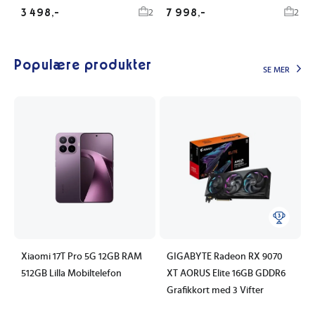
3 498,-
7 998,-
2
2
Populære produkter
SE MER
Xiaomi 17T Pro 5G 12GB RAM
GIGABYTE Radeon RX 9070
512GB Lilla Mobiltelefon
XT AORUS Elite 16GB GDDR6
Grafikkort med 3 Vifter