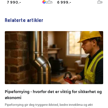
7 990,-
6 999,-
2
5
9
Relaterte artikler
Pipefornying - hvorfor det er viktig for sikkerhet og
Hv
økonomi
og
Pipefornying gir deg tryggere ildsted, bedre inneklima og økt
En 