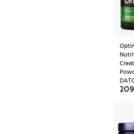
Opt
Nutri
Crea
Powd
DAT
209