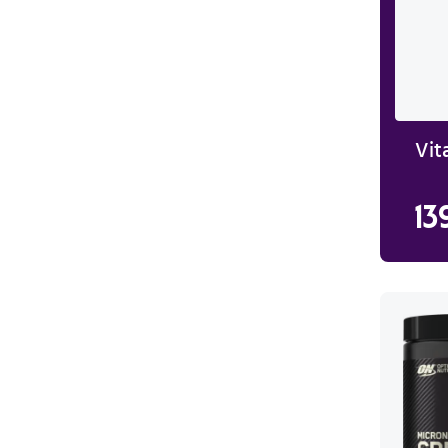
Vit
13