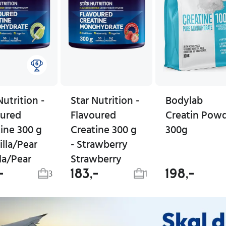
Nutrition -
Star Nutrition -
Bodylab
oured
Flavoured
Creatin Pow
ine 300 g
Creatine 300 g
300g
illa/Pear
- Strawberry
la/Pear
Strawberry
-
183,-
198,-
3
1