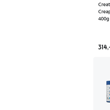
Crea
Crea
400g
314,