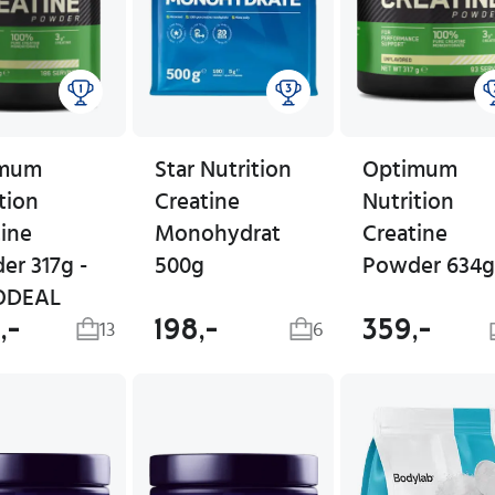
imum
Star Nutrition
Optimum
tion
Creatine
Nutrition
tine
Monohydrat
Creatine
er 317g -
500g
Powder 634g
ODEAL
,-
198,-
359,-
13
6