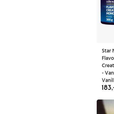
Star 
Flav
Creat
- Van
Vanil
183,