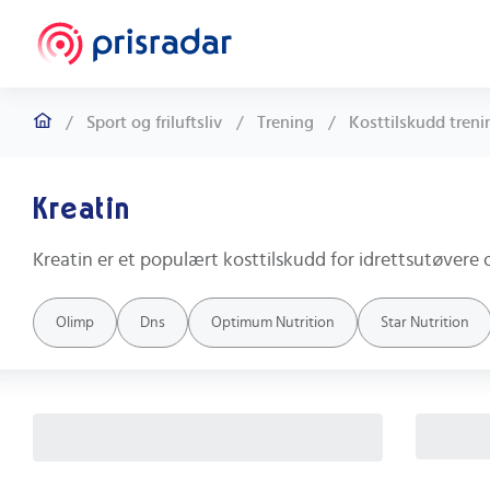
/
Sport og friluftsliv
/
Trening
/
Kosttilskudd treni
Kreatin
Olimp
Dns
Optimum Nutrition
Star Nutrition