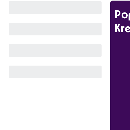
Po
Kre