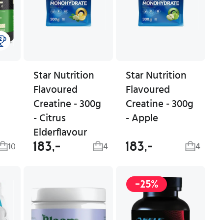
Star Nutrition
Star Nutrition
Flavoured
Flavoured
Creatine - 300g
Creatine - 300g
- Citrus
- Apple
Elderflavour
183,-
183,-
10
4
4
-25%