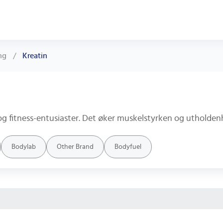
ng
/
Kreatin
Bodylab
Other Brand
Bodyfuel