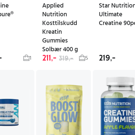
tine
Applied
Star Nutritio
pure®
Nutrition
Ultimate
Kosttilskudd
Creatine 90p
Kreatin
Gummies
Solbær 400 g
-
211,-
219,-
319,-
1
5