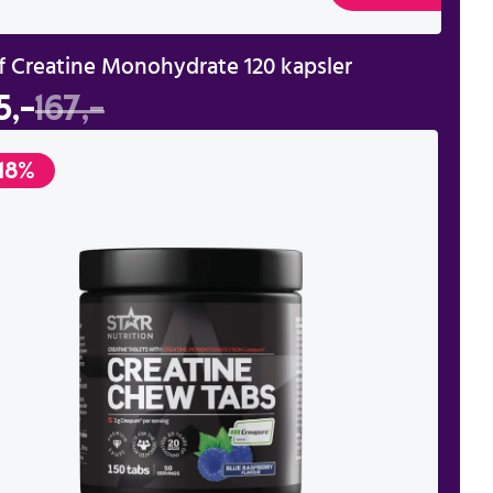
f Creatine Monohydrate 120 kapsler
5,-
167,-
18%