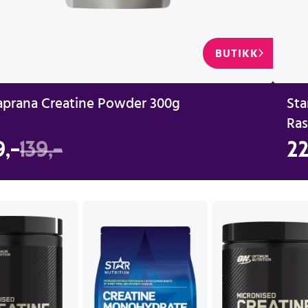
BUTIKK
aprana Creatine Powder 300g
Sta
Ras
9,-
139,-
22