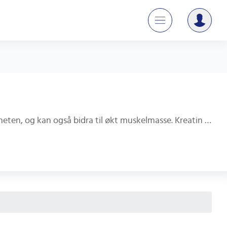
Kreatin er et populært kosttilskudd for idrettsutøvere og fitness-entusiaster. Det øker muskelstyrken og utholdenheten, og kan også bidra til økt muskelmasse. Kreatin finnes i kjøtt og fisk, men kosttilskudd er en enkel måte å øke inntaket på. Finn det beste kreatintilskuddet for dine behov og mål, og oppnå bedre resultater på trening!