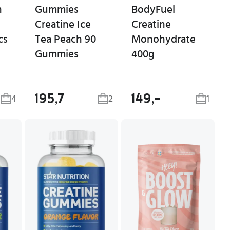
n
Gummies
BodyFuel
Creatine Ice
Creatine
cs
Tea Peach 90
Monohydrate
Gummies
400g
195,7
149,-
4
2
1