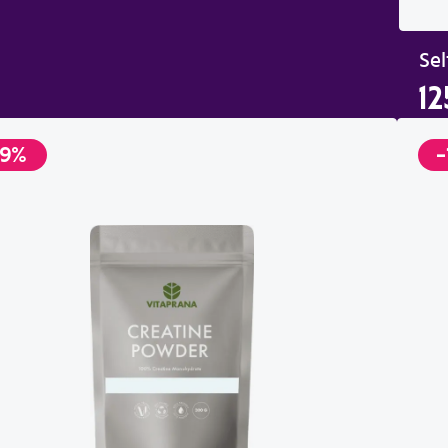
Sel
12
-9%
-