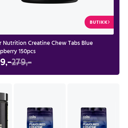
BUTIKK
r Nutrition Creatine Chew Tabs Blue
pberry 150pcs
9,-
279,-