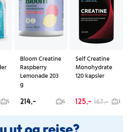
Bloom Creatine
Self Creatine
der
Raspberry
Monohydrate
Lemonade 203
120 kapsler
g
214,-
125,-
167,-
5
6
3