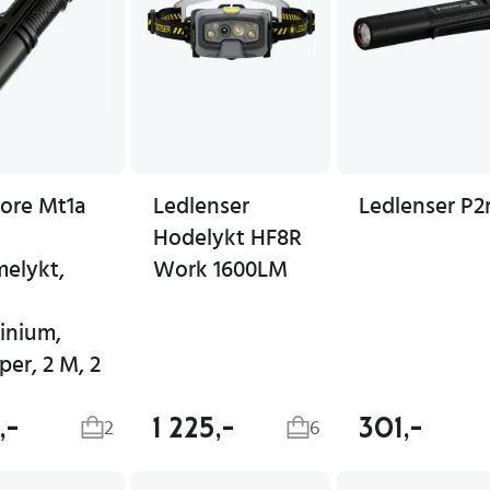
core Mt1a
Ledlenser
Ledlenser P2
Hodelykt HF8R
elykt,
Work 1600LM
inium,
er, 2 M, 2
,-
1 225,-
301,-
2
6