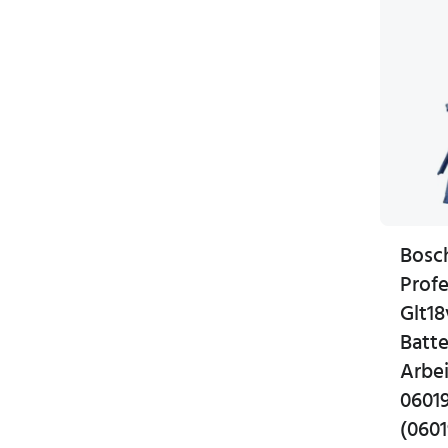
Bosc
Profe
Glt1
Batte
Arbe
0601
(0601