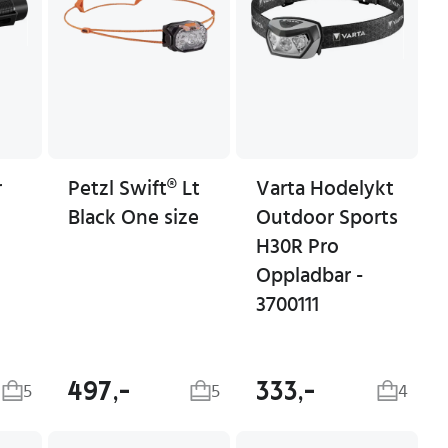
r
Petzl Swift® Lt
Varta Hodelykt
Black One size
Outdoor Sports
H30R Pro
Oppladbar -
3700111
497,-
333,-
5
5
4