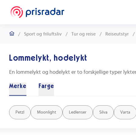
/
Sport og friluftsliv
/
Tur og reise
/
Reiseutstyr
/
Lommelykt, hodelykt
Merke
Farge
Svart
Hvit
Grønn
Grå
Gul
Rød
Blå
Oransje
Rosa
Petzl
Moonlight
Ledlenser
Silva
Varta