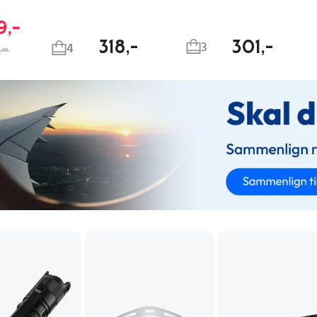
9,-
318,-
301,-
3
,-
4