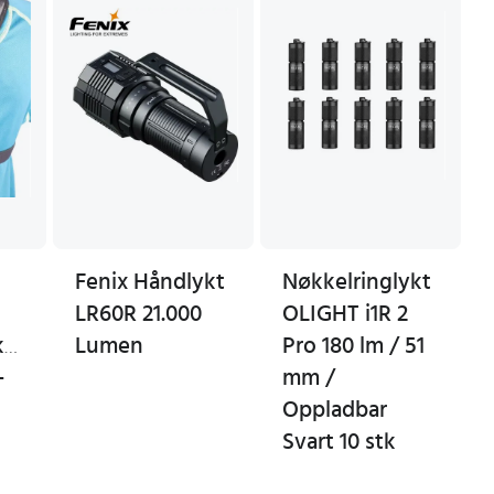
Fenix Håndlykt
Nøkkelringlykt
LR60R 21.000
OLIGHT i1R 2
kpack
Lumen
Pro 180 lm / 51
-
mm /
Oppladbar
Svart 10 stk