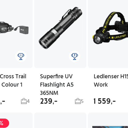
 Cross Trail
Superfire UV
Ledlenser H1
 Colour 1
Flashlight A5
Work
365NM
,-
239,-
1 559,-
4
5
%