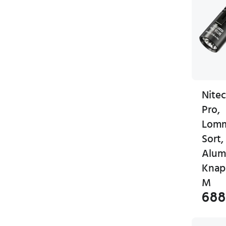
Nite
Pro,
Lomm
Sort,
Alum
Knapp
M
688