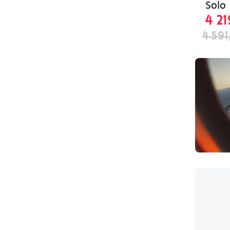
Solo
4 21
4 591