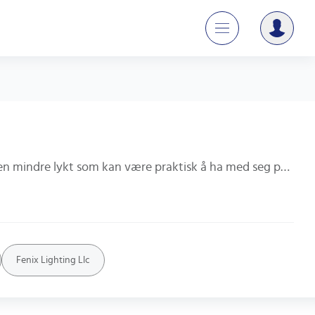
En lommelykt og hodelykt er to forskjellige typer lykter som kan være nyttige i ulike situasjoner. En lommelykt er en mindre lykt som kan være praktisk å ha med seg på farten, mens en hodelykt kan være mer egnet for aktiviteter som løping eller camping. Begge typer lykter kan være nyttige å ha tilgjengelig i tilfelle strømbrudd eller andre nødsituasjoner. Utforsk vårt utvalg av lommelykter og hodelykter for å finne den som passer best for deg.
Fenix Lighting Llc