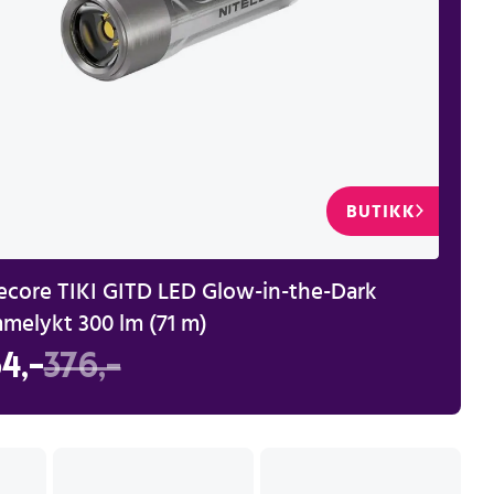
BUTIKK
ecore TIKI GITD LED Glow-in-the-Dark
melykt 300 lm (71 m)
4,-
376,-