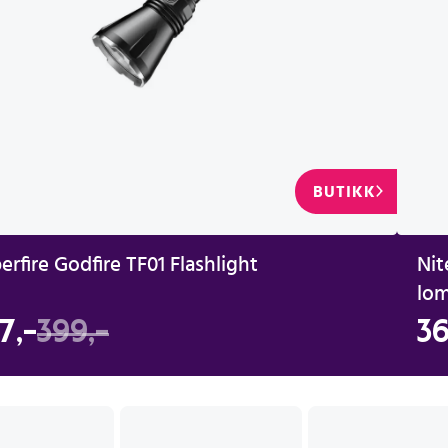
BUTIKK
erfire Godfire TF01 Flashlight
Nit
lom
7,-
399,-
36