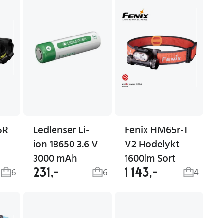
5R
Ledlenser Li-
Fenix HM65r-T
ion 18650 3.6 V
V2 Hodelykt
3000 mAh
1600lm Sort
231,-
1 143,-
6
6
4