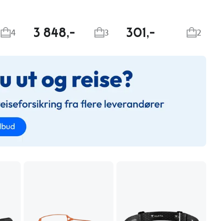
3 848,-
301,-
4
3
2