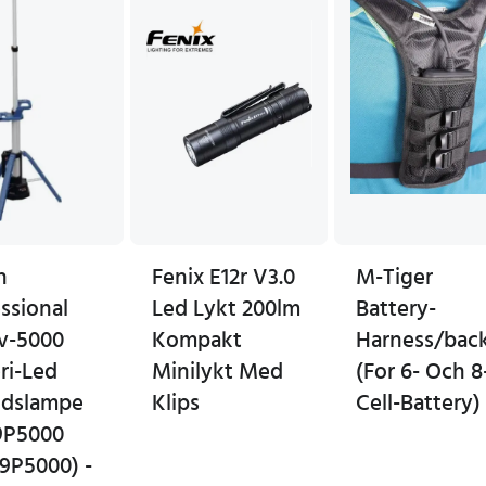
h
Fenix E12r V3.0
M-Tiger
ssional
Led Lykt 200lm
Battery-
8v-5000
Kompakt
Harness/bac
ri-Led
Minilykt Med
(For 6- Och 8
idslampe
Klips
Cell-Battery)
9P5000
9P5000) -