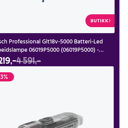
BUTIKK
ch Professional Glt18v-5000 Batteri-Led
beidslampe 06019P5000 (06019P5000) -
lo
219,-
4 591,-
-3%