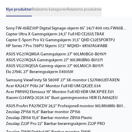
Nye produkter
Relaterte kategorier
Relaterte produkter
Sony FW-65BZ30P Digital Signage-skjerm 65" 24/7 400 nits FW65BZ30PB.CEI
Cepter Ultra X Gamingskjerm 24,5" Full HD CE25ULTRAX
Cepter E-Sport Pro V2 Gamingskjerm 31,5" QHD C32ESPORTP2
HP Series 7 Pro 738PU Skjerm 37,5" WQHD+ 8K167A5#ABB
ASUS VG27AQM5A Gamingskjerm 27" 90LM0BG0-B01971
ASUS VG27AQ5A Gamingskjerm 27" 90LM0BN0-B01371
ASUS VG27AQE5A Gaming-skjerm 27" 90LM0CJ1-B01171
Elo 2794L 27" Berøringsskjerm E493591
Samsung ViewFinity S8 S80HF 27" 5K-monitor LS27H802EFAXEN
Acer KA242Y P0bi 24" Monitor Full HD UM.QX2EE.034
Acer PM191Q Ebmiuux 19" Monitor Full HD HDR UM.XP1EE.E01
Xiaomi G34WQi 2026 34" Buet gamingmonitor HDR ELA6562EU
ASUS ProArt PA279CDV 26,5" Profesjonell monitor 90LM06M0-B01K71
Zeuslap ZP156 15,6" Bærbar monitor ZP156
Zeuslap ZB156 15,6" Bærbar monitor ZB156 Plastic
Zeuslap Z22P Pro 22" Bærbar berøringsskjerm Z22P PRO