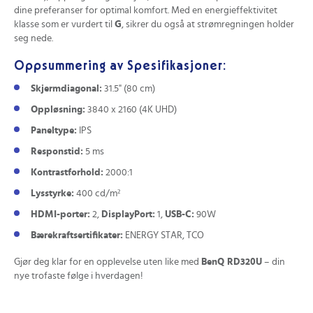
dine preferanser for optimal komfort. Med en energieffektivitet
klasse som er vurdert til
G
, sikrer du også at strømregningen holder
seg nede.
Oppsummering av Spesifikasjoner:
Skjermdiagonal:
31.5" (80 cm)
Oppløsning:
3840 x 2160 (4K UHD)
Paneltype:
IPS
Responstid:
5 ms
Kontrastforhold:
2000:1
Lysstyrke:
400 cd/m²
HDMI-porter:
2,
DisplayPort:
1,
USB-C:
90W
Bærekraftsertifikater:
ENERGY STAR, TCO
Gjør deg klar for en opplevelse uten like med
BenQ RD320U
– din
nye trofaste følge i hverdagen!