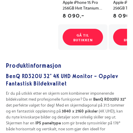
Apple iPhone 15 Pro
Apple iPho
256GB Hvit Titanium
256GB Tita
5G med iOS 2023
5G og OLE
8 090,-
8 090,
GÅ TIL
GÅ
BUTIKKEN
BUT
Produktinformasjon
BenQ RD320U 32" 4K UHD Monitor - Opplev
Fantastisk Bildekvalitet
Er du på utkikk etter en skjerm som kombinerer imponerende
bildekvalitet med profesjonelle funksjoner? Da er
BenQ RD320U 32"
det perfekte valget for deg! Med en skjermdiagonal på 31.5 tommer
og en fantastisk oppløsning på
3840 x 2160 piksler
(4K UHD), kan
du nyte knivskarpe bilder og detaljer som virkelig skiller seg ut.
Skjermen har en
IPS paneltype
som gir brede synsvinkler på 178°
både horisontalt og vertikalt, noe som gjør den ideell for