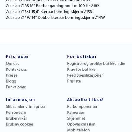
Zeuslap Z18W Dobbel 18" Bærbar monitor Z18W
Zeuslap Z18S 18" Bærbar gamingmonitor 100 Hz Z18S
Zeuslap Z15ST 15,6" Bærbar berøringsskjerm Z15ST
Zeuslap Z14W 14" Dobbel bærbar berøringsskjerm Z14W
Prisradar
For butikker
Om oss
Registrer og profiler butikken din
Kontakt oss
Krav for butikker
Presse
Feed Spesifikasjoner
Blogg
Prisliste
Funksjoner
Informasjon
Aktuelle tilbud
Slik samler vi inn priser
Pc-komponenter
Personvern
Kameraer
Brukervilkår
Skjønnhet
Bruk av cookies
Oppvaskmaskin
Mobiltelefon