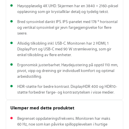
Høyoppløselig 4K UHD. Skjermen har en 3840 × 2160-piksel
oppløsning som gir krystallklar detalj og tydelig tekst.
Bred synsvinkel dankt IPS. IPS‑panelet med 178 ° horisontal
og vertikal synsvinkel gir jevn fargegjengivelse for flere
seere.
Allsidig tilkobling inkl. USB‑C. Monitoren har 2 HDMI, 1
DisplayPort og USB‑C med 90 W strømlevering, som gir
enkel tilkobling av flere enheter.
Ergonomisk justerbarhet. Høydejustering på opptil 110 mm,
pivot, vipp og dreining gir individuell komfort og optimal
arbeidsstilling.
HDR‑støtte for bedre kontrast. DisplayHDR 400 og HDR10-
støtte forbedrer farge- og kontrastytelsen i visse medier.
Ulemper med dette produktet
Begrenset oppdateringsfrekvens. Monitoren har maks
60 Hz, noe som kan påvirke spillopplevelsen i hurtige