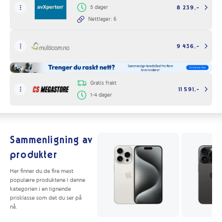
5 dager
8 239,-
Nettlager: 6
9 436,-
Gratis frakt
11 591,-
1-4 dager
Sammenligning av
produkter
Her finner du de fire mest
populære produktene i denne
kategorien i en lignende
prisklasse som det du ser på
nå.