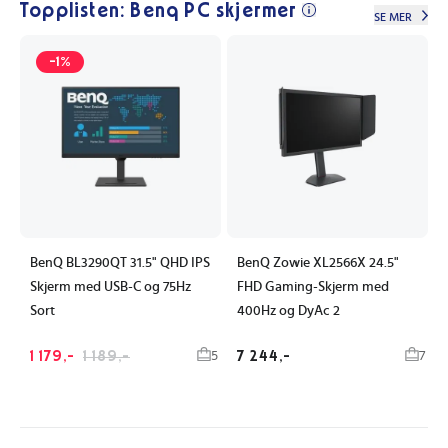
Topplisten: Benq PC skjermer
SE MER
-1%
BenQ BL3290QT 31.5" QHD IPS
BenQ Zowie XL2566X 24.5"
Skjerm med USB-C og 75Hz
FHD Gaming-Skjerm med
Sort
400Hz og DyAc 2
1 179,-
1 189,-
7 244,-
5
7