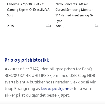
Lenovo G27qc-30 Buet 27"
Nitro Concepts SM1 49"
Gaming Skjerm QHD 165Hz VA
Curved Simracing Monitor
Sort
144Hz med FreeSync og G-
Sync
299,-
649,-
4
3
Pris og prishistorikk
Akkurat nå er
7 147,-
den billigste prisen for
BenQ
RD320U 32" 4K UHD IPS Skjerm med USB-C og HDR
svarts
blant
4
butikker hos Prisradar.
Sjekk også vår
topp 5-rangering av
beste
pc skjermer
for å være
sikker på at du gjør det beste kjøpet.