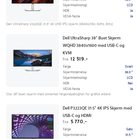
Skjermteknologi
LCD
HDR
Ja
VESA-feste
Ja
Dell UltraSharp U3223QE 31,5" 4K UHD IPS-skjerm (3840x2160, 60Hz, 8ms)
Dell UltraSharp 38" Buet Skjerm
WQHD 3840x1600 med USB-C og
KVM
12 519,-
fra
Farge
Svart
Skjermstørrelse
38.0 "
Skjermteknologi
LCD
HDR
Nei
VESA-feste
Ja
Stor 38" buet skjerm med utmerket fargenøyaktighet for grafisk arbeid
Dell P3223QE 31.5" 4K IPS Skjerm med
USB-C og HDMI
5 770,-
fra
Farge
Sølv
Skjermstørrelse
31.5 "