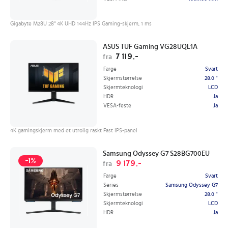
Gigabyte M28U 28" 4K UHD 144Hz IPS Gaming-skjerm, 1 ms
ASUS TUF Gaming VG28UQL1A
7 119,-
fra
Farge
Svart
Skjermstørrelse
28.0 "
Skjermteknologi
LCD
HDR
Ja
VESA-feste
Ja
4K gamingskjerm med et utrolig raskt Fast IPS-panel
Samsung Odyssey G7 S28BG700EU
-1%
9 179,-
fra
Farge
Svart
Series
Samsung Odyssey G7
Skjermstørrelse
28.0 "
Skjermteknologi
LCD
HDR
Ja