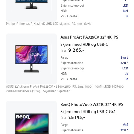
Skjermstørrelse
31.5 "
Skjermteknologi
LED
HDR
Nei
VESA-feste
Ja
Philips P-line 329P1H 32" 4K UHD LED-skjerm, IPS, 4ms, 60Hz
Asus ProArt PA329CV 32" 4K IPS
Skjerm med HDR og USB-C
9 263,-
fra
Farge
Svart
Skjermstørrelse
32.0 "
Skjermteknologi
LCD
HDR
Ja
VESA-feste
Ja
ASUS 32" skjerm ProArt PA329CV - 3840x2160 IPS, 5ms, 1000:1, 100% sRGB, HDR400,
2xHDMI/DP/USB-C(90w) - Skjermer Skjermer
BenQ PhotoVue SW321C 32" 4K IPS
Skjerm med HDR og USB-C Grå
25 143,-
fra
Farge
Grå
Skjermstørrelse
32.0 "