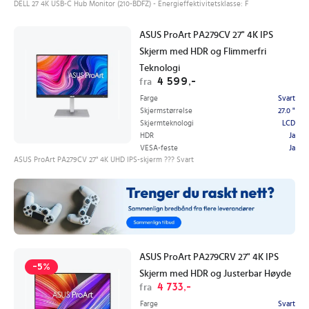
DELL 27 4K USB-C Hub Monitor (210-BDFZ) - Energieffektivitetsklasse: F
ASUS ProArt PA279CV 27" 4K IPS
Skjerm med HDR og Flimmerfri
Teknologi
4 599,-
fra
Farge
Svart
Skjermstørrelse
27.0 "
Skjermteknologi
LCD
HDR
Ja
VESA-feste
Ja
ASUS ProArt PA279CV 27" 4K UHD IPS-skjerm ??? Svart
ASUS ProArt PA279CRV 27" 4K IPS
-5%
Skjerm med HDR og Justerbar Høyde
4 733,-
fra
Farge
Svart