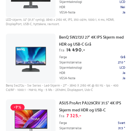
Skjermteknologi
LCD
HDR
Nei
VESA-feste
Ja
LED-skjerm, 32" (31,5" synlig), 3840 x 2160 4K, IPS, 350 cd/m, 1000:1, 4 ms, HDMI,
DisplayPort, USB-C, hyttalere, ravnsort.
BenQ SW272U 27" 4K IPS Skjerm med
HDR og USB-C Grå
14 490,-
fra
Farge
Grå
Skjermstørrelse
27.0 "
Skjermteknologi
LCD
HDR
Ja
VESA-feste
Ja
Benq Sw272u - Sw Series - Led-Skjerm - 27" - 3840 X 2160 4K @ 60 Hz - Ips - 400
Cd/M² - 1000:1 - Hdr10, Hlg - 5 Ms - 2Xhdmi, Displayport, Usb-C
ASUS ProArt PA329CRV 31.5" 4K IPS
-7%
Skjerm med HDR og USB-C
7 325,-
fra
Farge
Svart
Skjermstørrelse
31.5 "