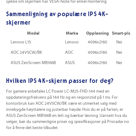
sjekke om skjermen har VESA-feste for enkel montering.
Sammenligning av populære IPS 4K-
skjermer
Model
Merke
Oppløsning
Smart-platt
Lenovo L15
Lenovo
4096x2160
Nei
AOC 24V5CW/BK
AOC
4096x2160
Nei
ASUS ZenScreen MB166B
ASUS
4096x2160
Nei
Hvilken IPS 4K-skjerm passer for deg?
For gamere anbefales LC Power LC-M25-FHD-144 med en
oppdateringsfrekvens på 144 Hz og en responstid på 1 ms. For
kontorbruk kan AOC 24V5CW/BK være et utmerket valg med
innebygde høyttalere og justerbar høyde. Hvis du er på farten, er
ASUS ZenScreen MB166B en lett og bærbar løsning. Uansett hva du
velger, bør du sammenligne priser og spesifikasjoner på Prisradar.no
for å finne det beste tilbudet.