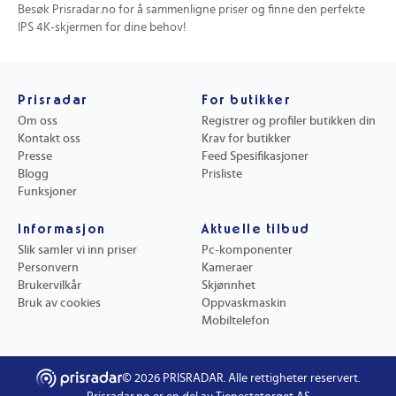
Besøk Prisradar.no for å sammenligne priser og finne den perfekte
IPS 4K-skjermen for dine behov!
Prisradar
For butikker
Om oss
Registrer og profiler butikken din
Kontakt oss
Krav for butikker
Presse
Feed Spesifikasjoner
Blogg
Prisliste
Funksjoner
Informasjon
Aktuelle tilbud
Slik samler vi inn priser
Pc-komponenter
Personvern
Kameraer
Brukervilkår
Skjønnhet
Bruk av cookies
Oppvaskmaskin
Mobiltelefon
©
2026
PRISRADAR. Alle rettigheter reservert.