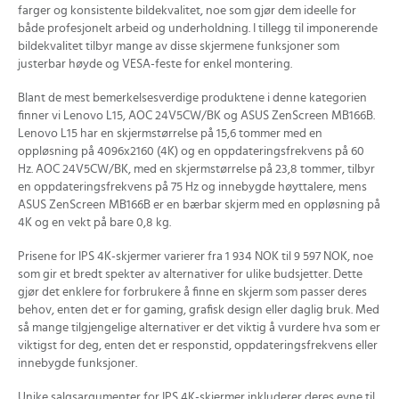
farger og konsistente bildekvalitet, noe som gjør dem ideelle for
både profesjonelt arbeid og underholdning. I tillegg til imponerende
bildekvalitet tilbyr mange av disse skjermene funksjoner som
justerbar høyde og VESA-feste for enkel montering.
Blant de mest bemerkelsesverdige produktene i denne kategorien
finner vi Lenovo L15, AOC 24V5CW/BK og ASUS ZenScreen MB166B.
Lenovo L15 har en skjermstørrelse på 15,6 tommer med en
oppløsning på 4096x2160 (4K) og en oppdateringsfrekvens på 60
Hz. AOC 24V5CW/BK, med en skjermstørrelse på 23,8 tommer, tilbyr
en oppdateringsfrekvens på 75 Hz og innebygde høyttalere, mens
ASUS ZenScreen MB166B er en bærbar skjerm med en oppløsning på
4K og en vekt på bare 0,8 kg.
Prisene for IPS 4K-skjermer varierer fra 1 934 NOK til 9 597 NOK, noe
som gir et bredt spekter av alternativer for ulike budsjetter. Dette
gjør det enklere for forbrukere å finne en skjerm som passer deres
behov, enten det er for gaming, grafisk design eller daglig bruk. Med
så mange tilgjengelige alternativer er det viktig å vurdere hva som er
viktigst for deg, enten det er responstid, oppdateringsfrekvens eller
innebygde funksjoner.
Unike salgsargumenter for IPS 4K-skjermer inkluderer deres evne til