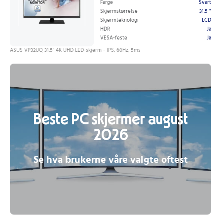
Farge
Svart
Skjermstørrelse
31.5 "
Skjermteknologi
LCD
HDR
Ja
VESA-feste
Ja
ASUS VP32UQ 31,5" 4K UHD LED-skjerm - IPS, 60Hz, 5ms
Beste PC skjermer august
2026
Se hva brukerne våre valgte oftest