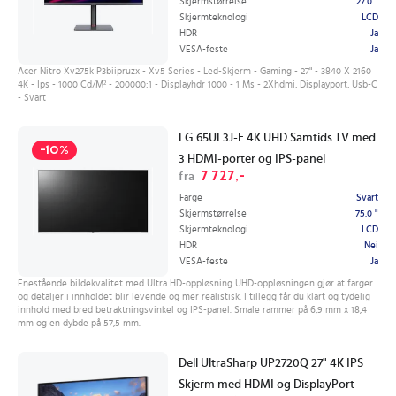
Skjermstørrelse
27.0 "
Skjermteknologi
LCD
HDR
Ja
VESA-feste
Ja
Acer Nitro Xv275k P3biipruzx - Xv5 Series - Led-Skjerm - Gaming - 27" - 3840 X 2160
4K - Ips - 1000 Cd/M² - 200000:1 - Displayhdr 1000 - 1 Ms - 2Xhdmi, Displayport, Usb-C
- Svart
LG 65UL3J-E 4K UHD Samtids TV med
-10%
3 HDMI-porter og IPS-panel
7 727,-
fra
Farge
Svart
Skjermstørrelse
75.0 "
Skjermteknologi
LCD
HDR
Nei
VESA-feste
Ja
Enestående bildekvalitet med Ultra HD-oppløsning UHD-oppløsningen gjør at farger
og detaljer i innholdet blir levende og mer realistisk. I tillegg får du klart og tydelig
innhold med bred betraktningsvinkel og IPS-panel. Smale rammer på 6,9 mm x 18,4
mm og en dybde på 57,5 mm.
Dell UltraSharp UP2720Q 27" 4K IPS
Skjerm med HDMI og DisplayPort