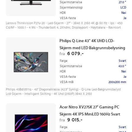
Skjermstørrelse
27.0 "
Skjermteknologi
LCD
HDR
Nei
VESA-feste
Ja
Lenovo Thinkvision P27u-20 - Led-Skjerm - 27" - 3840 X 2160 4K @ 60 Hz - Ips - 450
Cd/M² - 1000:1 - 4 Ms - Thunderbolt 4, 2Xhdmi, Displayport - Høyttalere - Ravnsort
Philips Q-Line 43" 4K UHD LCD-
Skjerm med LED Bakgrunnsbelysning
6 079,-
fra
Farge
Svart
Skjermstørrelse
43.0 "
HDR
Nei
VESA-feste
Ja
VESA-mål
200x200 mm
Philips 43Bdl3511q - 43" Diagonalklasse (42.5" Synlig) - Q-Line Led-Bakgrunnsbelyst
Lcd-Skjerm - Intelligent Skilting - 4K Uhd (2160P) 3840 X 2160
Acer Nitro XV275K 27" Gaming PC
Skjerm 4K IPS MiniLED 160Hz Svart
9 015,-
fra
Farge
Svart