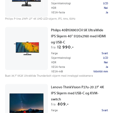
Skjermteknologi
LCD
HDR
Nei
VESA-feste
Ja
Philips P-line 279P1 27'' 4K UHD LED-skjerm, IPS, 4ms, 60Hz
Philips 40B1U6903CH 5K UltraWide
IPS Skjerm 40" 5120x2160 med HDMI
og USB-C
12 990,-
fra
Farge
Svart
Skjermteknologi
LCD
HDR
Nei
VESA-feste
Ja
VESA-mål
100x100 mm
Buet 39,7" 5K2K UltraWide Thunderbolt skjerm med innebygd webkamera
Lenovo ThinkVision P27u-20 27" 4K
IPS Skjerm med USB-C og KVM-
switch
809,-
fra
Farge
Svart