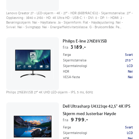
Lenovo Qreator 27 - LED-skjerm - 4K - 27" - HDR (66B7RAC1EU) - Skjermstørrelse: 27" -
Oppløsning : 3840 x 2160 - HD: 4K Ultra HD - USB-C: 1 - DVI: 0 - DP: 1 - HDMI: 2 -
Berøringsskjerm: Nei - Høyttalere: Ja - Skjermform: Flat - Høydejustering: Nei -
Svivel: Nei - Svingtapp: Nei - Energieffektivitetsklasse: G - Bruksområde: Pe...
Philips E-line 276E8VJSB
3 189,-
fra
Farge
Svart
Skjermstørrelse
27.0 "
Skjermteknologi
LCD
HDR
Nei
VESA-feste
Nei
Philips 276E8VJSB 27" 4K UHD LED-skjerm - IPS, 5 ms, 60Hz
Dell Ultrasharp U4323qe 42,5" 4K IPS
Skjerm med Justerbar Høyde
9 799,-
fra
Farge
Svart
Skjermteknologi
LCD
HDR
Nei