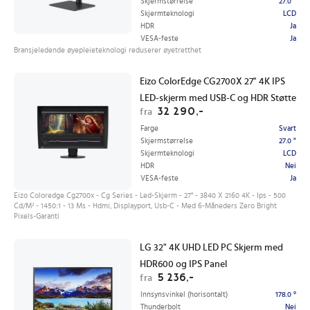
Skjermstørrelse
27.0 "
Skjermteknologi
LCD
HDR
Ja
VESA-feste
Ja
Bransjeledende øyepleieteknologi reduserer øyetretthet
Eizo ColorEdge CG2700X 27" 4K IPS
LED-skjerm med USB-C og HDR Støtte
32 290,-
fra
Farge
Svart
Skjermstørrelse
27.0 "
Skjermteknologi
LCD
HDR
Nei
VESA-feste
Ja
Eizo Coloredge Cg2700x - Cg Series - Led-Skjerm - 27" - 3840 X 2160 4K - Ips - 500
Cd/M² - 1450:1 - 13 Ms - Hdmi, Displayport, Usb-C - Med 6-Måneders Zero Bright
Pixels-Garanti
LG 32" 4K UHD LED PC Skjerm med
HDR600 og IPS Panel
5 236,-
fra
Innsynsvinkel (horisontalt)
178.0 °
Thunderbolt
Nei