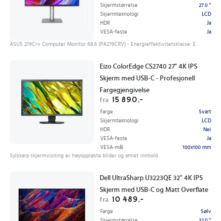
Skjermstørrelse
27.0 "
Skjermteknologi
LCD
HDR
Ja
VESA-feste
Ja
ASUS 279Crv Computer Monitor 68.6 (PA279CRV) - Energieffektivitetsklasse: E
Eizo ColorEdge CS2740 27" 4K IPS
Skjerm med USB-C - Profesjonell
Fargegjengivelse
15 890,-
fra
Farge
Svart
Skjermteknologi
LCD
HDR
Nei
VESA-feste
Ja
VESA-mål
100x100 mm
Sylskarp skjermvisning av høyoppløste bilder og annet innhold
Dell UltraSharp U3223QE 32" 4K IPS
Skjerm med USB-C og Matt Overflate
10 489,-
fra
Farge
Sølv
Skjermstørrelse
32.0 "