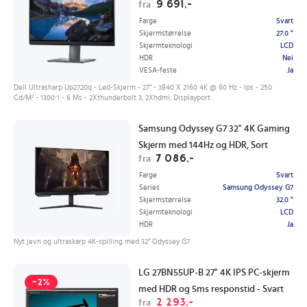
9 691,-
fra
Farge
Svart
Skjermstørrelse
27.0 "
Skjermteknologi
LCD
HDR
Nei
VESA-feste
Ja
Dell Ultrasharp Up2720q - Led-Skjerm - 27" - 3840 X 2160 4K @ 60 Hz - Ips - 250
Cd/M² - 1300:1 - 6 Ms - 2Xthunderbolt 3, 2Xhdmi, Displayport
Samsung Odyssey G7 32" 4K Gaming
Skjerm med 144Hz og HDR, Sort
7 086,-
fra
Farge
Svart
Series
Samsung Odyssey G7
Skjermstørrelse
32.0 "
Skjermteknologi
LCD
HDR
Ja
Nyt jevn og ultraskarp 4K-spilling med 32" Odyssey G7
LG 27BN55UP-B 27" 4K IPS PC-skjerm
-2%
med HDR og 5ms responstid - Svart
2 293,-
fra