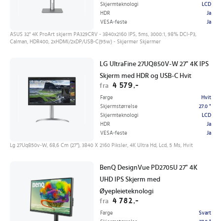
Skjermteknologi
LCD
HDR
Ja
VESA-feste
Ja
ASUS 32" 4K ProArt skjerm PA329CRV - 3840x2160 IPS, 5ms, 3000:1, 98% DCI-P3,
Calman, HDR400, 2xHDMI/2xDP/USB-C(95w) - Skjermer Skjermer
LG UltraFine 27UQ850V-W 27" 4K IPS
Skjerm med HDR og USB-C Hvit
4 579,-
fra
Farge
Hvit
Skjermstørrelse
27.0 "
Skjermteknologi
LCD
HDR
Ja
VESA-feste
Ja
Lg 27Uq850v-W, 68,6 Cm (27"), 3840 X 2160 Piksler, 4K Ultra Hd, Lcd, 5 Ms, Hvit
BenQ DesignVue PD2705U 27" 4K
UHD IPS Skjerm med
Øyepleieteknologi
4 782,-
fra
Farge
Svart