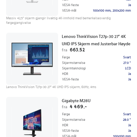
VESA-feste
Ja
VESA-mål
100x100 mm, 200x200 mm
Massiv 42,5" skjerm gjengir livaktig 4K-innhold med bemerkelsesverdig
fargegjengivelse
Lenovo ThinkVision T27p-30 27" 4K
UHD IPS Skjerm med Justerbar Høyde
663,52
fra
Farge
Svart
Skjermstørrelse
27.0 "
Skjermteknologi
LCD
HDR
Ja
VESA-feste
Ja
Lenovo ThinkVision T27p-30 27" 4K UHD IPS-skjerm, 60Hz, 4ms
Gigabyte M28U
4 469,-
fra
Farge
Svart
Skjermstørrelse
28.0 "
HDR
Ja
VESA-feste
Ja
VESA-mål
100x100 mm