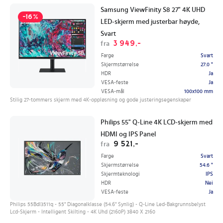
Samsung ViewFinity S8 27" 4K UHD
-16%
LED-skjerm med justerbar høyde,
Svart
3 949,-
fra
Farge
Svart
Skjermstørrelse
27.0 "
HDR
Ja
VESA-feste
Ja
VESA-mål
100x100 mm
Stilig 27-tommers skjerm med 4K-oppløsning og gode justeringsegenskaper
Philips 55" Q-Line 4K LCD-skjerm med
HDMI og IPS Panel
9 521,-
fra
Farge
Svart
Skjermstørrelse
54.6 "
Skjermteknologi
IPS
HDR
Nei
VESA-feste
Ja
Philips 55Bdl3511q - 55" Diagonalklasse (54.6" Synlig) - Q-Line Led-Bakgrunnsbelyst
Lcd-Skjerm - Intelligent Skilting - 4K Uhd (2160P) 3840 X 2160