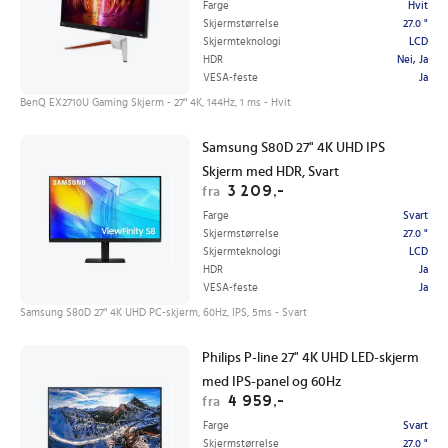
Farge
Hvit
Skjermstørrelse
27.0 "
Skjermteknologi
LCD
HDR
Nei, Ja
VESA-feste
Ja
BenQ EX2710U Gaming Skjerm - 27" 4K, 144Hz, 1 ms - Hvit
Samsung S80D 27" 4K UHD IPS
Skjerm med HDR, Svart
3 209,-
fra
Farge
Svart
Skjermstørrelse
27.0 "
Skjermteknologi
LCD
HDR
Ja
VESA-feste
Ja
Samsung S80D 27" 4K UHD PC-skjerm, 60Hz, IPS, 5ms - Svart
Philips P-line 27" 4K UHD LED-skjerm
med IPS-panel og 60Hz
4 959,-
fra
Farge
Svart
Skjermstørrelse
27.0 "