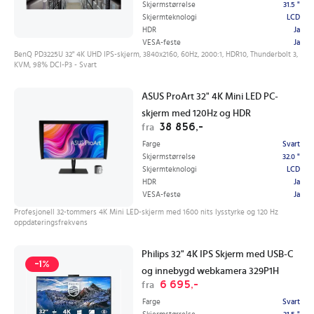
Skjermstørrelse
31.5 "
Skjermteknologi
LCD
HDR
Ja
VESA-feste
Ja
BenQ PD3225U 32" 4K UHD IPS-skjerm, 3840x2160, 60Hz, 2000:1, HDR10, Thunderbolt 3,
KVM, 98% DCI-P3 - Svart
ASUS ProArt 32" 4K Mini LED PC-
skjerm med 120Hz og HDR
38 856,-
fra
Farge
Svart
Skjermstørrelse
32.0 "
Skjermteknologi
LCD
HDR
Ja
VESA-feste
Ja
Profesjonell 32-tommers 4K Mini LED-skjerm med 1600 nits lysstyrke og 120 Hz
oppdateringsfrekvens
Philips 32" 4K IPS Skjerm med USB-C
-1%
og innebygd webkamera 329P1H
6 695,-
fra
Farge
Svart