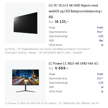
LG 75" UL3J-E 4K UHD Skjerm med
webOS og LED Bakgrunnsbelysning i
Blå
16 233,-
fra
Farge
Svart
Skjermstørrelse
75.0 "
Skjermteknologi
LCD
HDR
Nei
VESA-feste
Ja
Lg 75Ul3j - 75" Diagonalklasse Ul3j Series Led-Bakgrunnsbelyst Lcd-Skjerm -
Intelligent Skilting - Webos - 4K Uhd (2160P) 3840 X 2160 - Askeblå
LC Power LC-M27-4K-UHD-144-V2
4 669,-
fra
Farge
Svart
Skjermstørrelse
27.0 "
Skjermteknologi
LCD
HDR
Ja
VESA-feste
Ja
LC-Power LC-M27-4K-UHD-144-V2 PC-skjerm - 27", 3840x2160, IPS, HDR400, 144 Hz