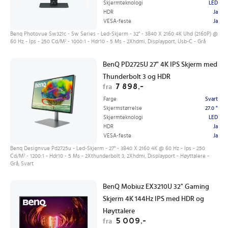
Skjermteknologi
LED
HDR
Ja
VESA-feste
Ja
Benq Photovue Sw321c - Sw Series - Led-Skjerm - 32" - 3840 X 2160 4K Uhd (2160P) @
60 Hz - Ips - 250 Cd/M² - 1000:1 - Hdr10 - 5 Ms - 2Xhdmi, Displayport, Usb-C - Grå
BenQ PD2725U 27" 4K IPS Skjerm med
Thunderbolt 3 og HDR
7 898,-
fra
Farge
Svart
Skjermstørrelse
27.0 "
Skjermteknologi
LED
HDR
Ja
VESA-feste
Ja
Benq Designvue Pd2725u - Led-Skjerm - 27" - 3840 X 2160 4K @ 60 Hz - Ips - 250
Cd/M² - 1200:1 - Hdr10 - 5 Ms - 2Xthunderbolt 3, 2Xhdmi, Displayport - Høyttalere -
Grå, Svart
BenQ Mobiuz EX3210U 32" Gaming
Skjerm 4K 144Hz IPS med HDR og
Høyttalere
5 009,-
fra