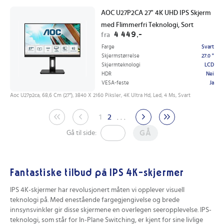
AOC U27P2CA 27" 4K UHD IPS Skjerm
med Flimmerfri Teknologi, Sort
4 449,-
fra
Farge
Svart
Skjermstørrelse
27.0 "
Skjermteknologi
LCD
HDR
Nei
VESA-feste
Ja
Aoc U27p2ca, 68,6 Cm (27"), 3840 X 2160 Piksler, 4K Ultra Hd, Led, 4 Ms, Svart
1
2
. . .
GÅ
Gå til side:
Fantastiske tilbud på IPS 4K-skjermer
IPS 4K-skjermer har revolusjonert måten vi opplever visuell
teknologi på. Med enestående fargegjengivelse og brede
innsynsvinkler gir disse skjermene en overlegen seeropplevelse. IPS-
teknologi, som står for In-Plane Switching, er kjent for sine livlige