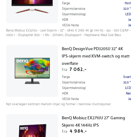
Farge
Hvit
Skjermstørrelse
32.0 "
Skjermteknologi
LED
HDR
Ja
VESA-feste
Ja
Benq Mobiuz Ex3210u - Led-Skjerm - 32" - 3840 X 2160 4K @ 144 Hz - Ips - 300 Cd/M² -
1000:1 - Displayhdr 600 - 1 Ms - 2Xhdmi, Displayport - Høyttalere Med Sub-Bass
BenQ DesignVue PD3205U 32" 4K
IPS-skjerm med KVM-switch og matt
overflate
7 062,-
fra
Farge
Svart
Skjermstørrelse
32.0 "
Skjermteknologi
LCD
HDR
Nei
VESA-feste
Ja
Nyt overlegen kontrast mellom linjer og former i tekniske illustrasjoner
BenQ Mobiuz EX2710U 27" Gaming
Skjerm 4K 144Hz IPS
4 984,-
fra