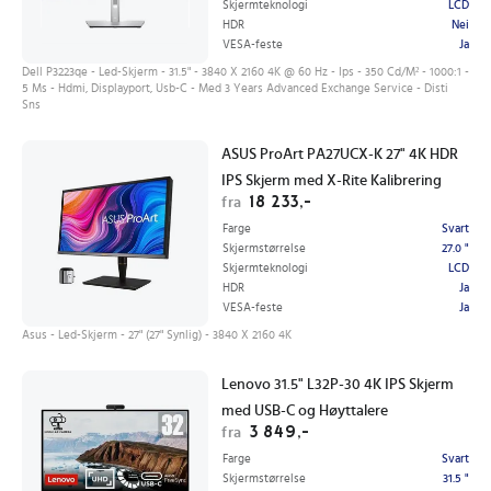
Skjermteknologi
LCD
HDR
Nei
VESA-feste
Ja
Dell P3223qe - Led-Skjerm - 31.5" - 3840 X 2160 4K @ 60 Hz - Ips - 350 Cd/M² - 1000:1 -
5 Ms - Hdmi, Displayport, Usb-C - Med 3 Years Advanced Exchange Service - Disti
Sns
ASUS ProArt PA27UCX-K 27" 4K HDR
IPS Skjerm med X-Rite Kalibrering
18 233,-
fra
Farge
Svart
Skjermstørrelse
27.0 "
Skjermteknologi
LCD
HDR
Ja
VESA-feste
Ja
Asus - Led-Skjerm - 27" (27" Synlig) - 3840 X 2160 4K
Lenovo 31.5" L32P-30 4K IPS Skjerm
med USB-C og Høyttalere
3 849,-
fra
Farge
Svart
Skjermstørrelse
31.5 "