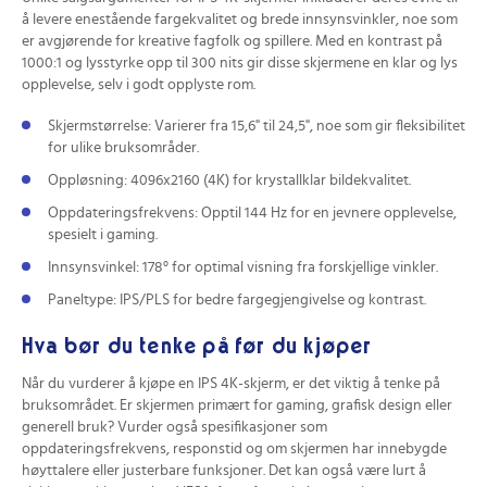
å levere enestående fargekvalitet og brede innsynsvinkler, noe som
er avgjørende for kreative fagfolk og spillere. Med en kontrast på
1000:1 og lysstyrke opp til 300 nits gir disse skjermene en klar og lys
opplevelse, selv i godt opplyste rom.
Skjermstørrelse: Varierer fra 15,6" til 24,5", noe som gir fleksibilitet
for ulike bruksområder.
Oppløsning: 4096x2160 (4K) for krystallklar bildekvalitet.
Oppdateringsfrekvens: Opptil 144 Hz for en jevnere opplevelse,
spesielt i gaming.
Innsynsvinkel: 178° for optimal visning fra forskjellige vinkler.
Paneltype: IPS/PLS for bedre fargegjengivelse og kontrast.
Hva bør du tenke på før du kjøper
Når du vurderer å kjøpe en IPS 4K-skjerm, er det viktig å tenke på
bruksområdet. Er skjermen primært for gaming, grafisk design eller
generell bruk? Vurder også spesifikasjoner som
oppdateringsfrekvens, responstid og om skjermen har innebygde
høyttalere eller justerbare funksjoner. Det kan også være lurt å