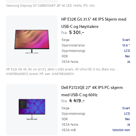
Samsung Odyssey G7 S28BG700EP 28" 4K LED, 144Hz, IPS, 1ms
HP E32K G5 31.5" 4K IPS Skjerm med
USB-C og Høyttalere
5 301,-
fra
Farge
Svart
Skjermstørrelse
15.6 "
Skjermteknologi
LCD
HDR
Nei
VESA-feste
Ja
HP E32k G5 4K, 80 cm (31.5"), 3840 x 2160 pixels, 4K Ultra HD, 5 ms, Black sku:
0196786296673, brand: HP, ean: 0196786296673
Dell P2723QE 27" 4K IPS PC-skjerm
med USB-C og 60Hz
4 419,-
fra
Farge
Svart
Skjermteknologi
LCD
HDR
Nei
VESA-feste
Ja
VESA-mål
100x100 mm