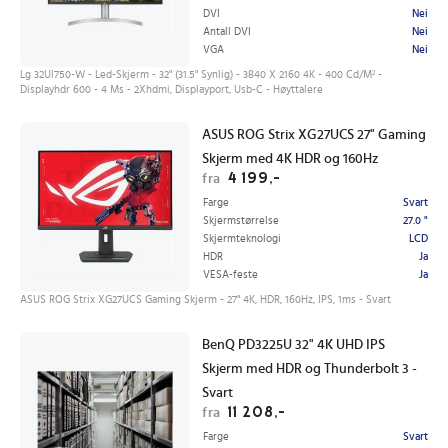
DVI
Nei
Antall DVI
Nei
VGA
Nei
Lg 32Ul750-W - Led-Skjerm - 32" (31.5" Synlig) - 3840 X 2160 4K - 400 Cd/M² -
Displayhdr 600 - 4 Ms - 2Xhdmi, Displayport, Usb-C - Høyttalere
ASUS ROG Strix XG27UCS 27" Gaming
Skjerm med 4K HDR og 160Hz
4 199,-
fra
Farge
Svart
Skjermstørrelse
27.0 "
Skjermteknologi
LCD
HDR
Ja
VESA-feste
Ja
ASUS ROG Strix XG27UCS Gaming Skjerm - 27" 4K, HDR, 160Hz, IPS, 1ms - Svart
BenQ PD3225U 32" 4K UHD IPS
Skjerm med HDR og Thunderbolt 3 -
Svart
11 208,-
fra
Farge
Svart