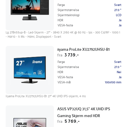
Farge
Svart
Skjermstørrelse
27.0 "
Skjermteknologi
LCD
HDR
Ja
VESA-feste
Ja
Lg 27Bn55up-B - Led-Skjerm - 27" - 3840 X 2160 4K @ 60 Hz - Ips - 300 Cd/M² - 1000:1
- Hdr10 - 5 Ms - Hdmi, Displayport - Svart
iiyama ProLite XU2792UHSU-B1
3 739,-
fra
Farge
Svart
Skjermstørrelse
27.0 "
HDR
Nei
VESA-feste
Ja
VESA-mål
100x100 mm
Iiyama ProLite XU2792UHSU-B1 27" 4K UHD IPS-skjerm, 4 ms
ASUS VP32UQ 31,5" 4K UHD IPS
Gaming Skjerm med HDR
5 769,-
fra