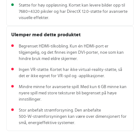
Støtte for høy oppløsning. Kortet kan levere bilder opp til
7680×4320 piksler og har DirectX 12.0‑støtte for avanserte
visuelle effekter.
Ulemper med dette produktet
Begrenset HDMI‑tilkobling. Kun én HDMI‑port er
tilgjengelig, og det finnes ingen DVI‑porter, noe som kan
hindre bruk med eldre skjermer.
Ingen VR‑støtte. Kortet har ikke virtual‑reality‑støtte, så
det er ikke egnet for VR‑spil og -applikasjoner.
Mindre minne for avanserte spill. Med kun 6 GB minne kan
nyere spill med store teksturer bli begrenset på høye
innstillinger.
Stor anbefalt strømforsyning. Den anbefalte
500‑W‑strømforsyningen kan være over dimensjonert for
små, energieffektive systemer.