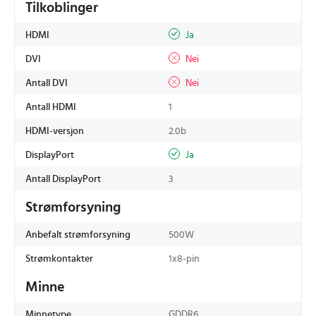
Tilkoblinger
HDMI
Ja
DVI
Nei
Antall DVI
Nei
Antall HDMI
1
HDMI-versjon
2.0b
DisplayPort
Ja
Antall DisplayPort
3
Strømforsyning
Anbefalt strømforsyning
500W
Strømkontakter
1x8-pin
Minne
Minnetype
GDDR6