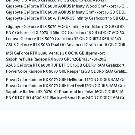
Lenovo RTX A1000 Grafikkort 8 GB GDDR6 4X67A96431
Gigabyte GeForce RTX 5080 AORUS Infinity Wood Grafikkort 16 GB GDDR7 GV-N5080AORUSIF WD-16GD
Gigabyte GeForce RTX 5080 AORUS Infinity Grafikkort 16 GB GDDR7 GV-N5080AORUS IF-16GD
Gigabyte GeForce RTX 5070 Ti AORUS Infinity Grafikkort 16 GB GDDR7 GV-N507TAORUS IF-16GD
Gigabyte GeForce RTX 5070 AORUS Infinity Grafikkort 12 GB GDDR7 GV-N5070AORUS IF-12GD
PNY GeForce RTX 5070 Ti Slim OC Grafikkort 16 GB GDDR7 VCG5070T16DFSXPB1-O
Lenovo GeForce RTX 5090 Grafikkort 32 GB GDDR7 4X61U41543
ASUS GeForce RTX 5060 Dual OC Advanced Grafikkort 8 GB GDDR7 90YV0PS0-M0NA00
MSI GeForce RTX 5080 Ventus 3X OC 16 GB skjermkort
Sapphire Pulse Radeon RX 9070 GRE 12GB 11354-01-20G
ASUS GeForce RTX 5080 TUF BTF OC 16GB GDDR7 RAM Grafikkort
PowerColor Radeon RX 9070 GRE Reaper 12GB GDDR6 RAM Grafikkort
PowerColor Radeon RX 9070 GRE Hellhound 12GB GDDR6 RAM Grafikkort
PowerColor Radeon RX 9070 GRE Red Devil 12GB GDDR6 RAM Grafikkort
Sapphire Radeon RX 9070 XT PhantomLink Polar 16GB GDDR6 RAM Grafikkort
PNY RTX PRO 4000 SFF Blackwell Small Box 24GB GDDR7 RAM Grafikkort