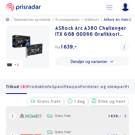
/
Datamaskiner og tilbehør
/
Pc-komponenter
/
Grafikkort
/
ASRock Arc A380 Chal
ASRock Arc A380 Challenger
ITX 6GB GDDR6 Grafikkort
med 4K støtte
1 639,-
fra
Detaljer og varianter
+
2
Tilbud
(8)
Produktinfo
Spesifikasjon
Fordeler og ulemper
Pris
Gratis frakt
1 dag
Klikk og hent
Gratis frakt
1 639,-
Gratis frakt