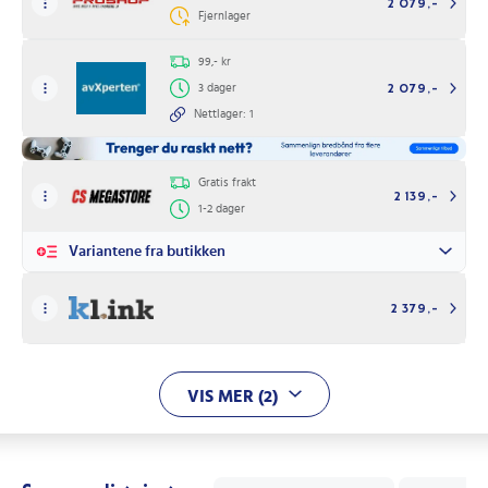
2 079,-
Fjernlager
99,- kr
3 dager
2 079,-
Nettlager: 1
Gratis frakt
2 139,-
1-2 dager
Variantene fra butikken
2 379,-
VIS MER (2)