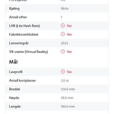
PCI Express
4.0
Kjøling
Aktiv
Antall vifter
1
LHR (Lite Hash Rate)
Nei
Fabrikkoverklokket
Nei
Lanseringsår
2022
VR-støtte (Virtual Reality)
Nei
Mål
Lavprofil
Nei
Antall kortplasser
2.0 st
Bredde
124.0 mm
Høyde
39.0 mm
Lengde
190.0 mm