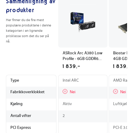
Sammenligning av
produkter
Her finner du de fire mest
populære produktene i denne
kategorien i en lignende
prisklasse som det du ser på
nå.
ASRock Arc A380 Low
Biostar Ra
Profile - 6GB GDDR6
4GB GDDR5
RAM - Grafikkort
med HDMI
1 839,-
1 839,-
DisplayPor
Type
Intel ARC
AMD Rade
Fabrikkoverklokket
Nei
Nei
Kjøling
Aktiv
Luftkjøling
Antall vifter
2
PCI Express
PCI-E 3.0