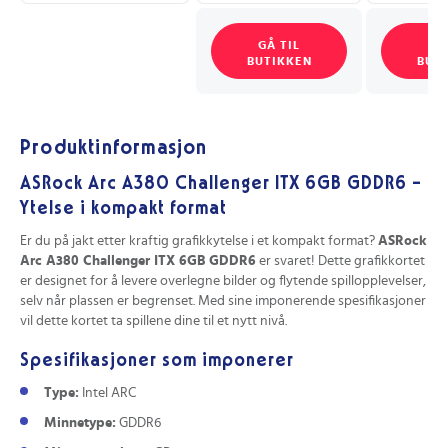
GÅ TIL
GÅ
BUTIKKEN
BUT
Produktinformasjon
ASRock Arc A380 Challenger ITX 6GB GDDR6 –
Ytelse i kompakt format
Er du på jakt etter kraftig grafikkytelse i et kompakt format?
ASRock
Arc A380 Challenger ITX 6GB GDDR6
er svaret! Dette grafikkortet
er designet for å levere overlegne bilder og flytende spillopplevelser,
selv når plassen er begrenset. Med sine imponerende spesifikasjoner
vil dette kortet ta spillene dine til et nytt nivå.
Spesifikasjoner som imponerer
Type:
Intel ARC
Minnetype:
GDDR6