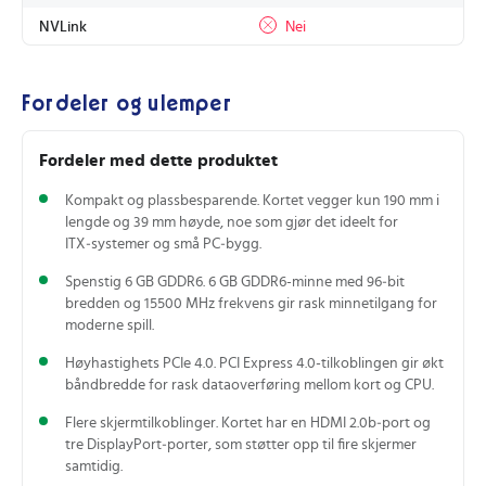
NVLink
Nei
Fordeler og ulemper
Fordeler med dette produktet
Kompakt og plassbesparende. Kortet vegger kun 190 mm i
lengde og 39 mm høyde, noe som gjør det ideelt for
ITX‑systemer og små PC‑bygg.
Spenstig 6 GB GDDR6. 6 GB GDDR6-minne med 96‑bit
bredden og 15500 MHz frekvens gir rask minnetilgang for
moderne spill.
Høyhastighets PCIe 4.0. PCI Express 4.0-tilkoblingen gir økt
båndbredde for rask dataoverføring mellom kort og CPU.
Flere skjermtilkoblinger. Kortet har en HDMI 2.0b‑port og
tre DisplayPort‑porter, som støtter opp til fire skjermer
samtidig.