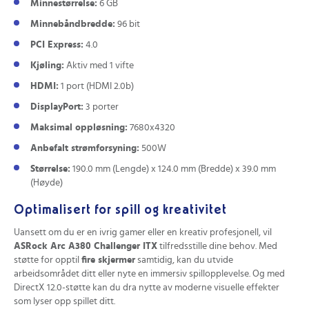
Minnestørrelse:
6 GB
Minnebåndbredde:
96 bit
PCI Express:
4.0
Kjøling:
Aktiv med 1 vifte
HDMI:
1 port (HDMI 2.0b)
DisplayPort:
3 porter
Maksimal oppløsning:
7680x4320
Anbefalt strømforsyning:
500W
Størrelse:
190.0 mm (Lengde) x 124.0 mm (Bredde) x 39.0 mm
(Høyde)
Optimalisert for spill og kreativitet
Uansett om du er en ivrig gamer eller en kreativ profesjonell, vil
ASRock Arc A380 Challenger ITX
tilfredsstille dine behov. Med
støtte for opptil
fire skjermer
samtidig, kan du utvide
arbeidsområdet ditt eller nyte en immersiv spillopplevelse. Og med
DirectX 12.0-støtte kan du dra nytte av moderne visuelle effekter
som lyser opp spillet ditt.