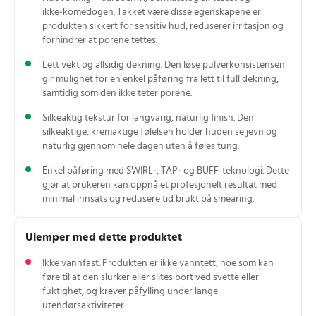
ikke‑komedogen. Takket være disse egenskapene er
produkten sikkert for sensitiv hud, reduserer irritasjon og
forhindrer at porene tettes.
Lett vekt og allsidig dekning. Den løse pulverkonsistensen
gir mulighet for en enkel påføring fra lett til full dekning,
samtidig som den ikke teter porene.
Silkeaktig tekstur for langvarig, naturlig finish. Den
silkeaktige, kremaktige følelsen holder huden se jevn og
naturlig gjennom hele dagen uten å føles tung.
Enkel påføring med SWIRL‑, TAP‑ og BUFF‑teknologi. Dette
gjør at brukeren kan oppnå et profesjonelt resultat med
minimal innsats og redusere tid brukt på smearing.
Ulemper med dette produktet
Ikke vannfast. Produkten er ikke vanntett, noe som kan
føre til at den slurker eller slites bort ved svette eller
fuktighet, og krever påfylling under lange
utendørsaktiviteter.