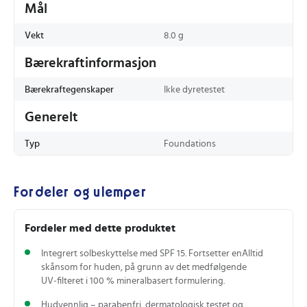
Mål
Vekt
8.0 g
Bærekraftinformasjon
Bærekraftegenskaper
Ikke dyretestet
Generelt
Typ
Foundations
Fordeler og ulemper
Fordeler med dette produktet
Integrert solbeskyttelse med SPF 15. Fortsetter enAlltid
skånsom for huden, på grunn av det medfølgende
UV‑filteret i 100 % mineralbasert formulering.
Hudvennlig – parabenfri, dermatologisk testet og