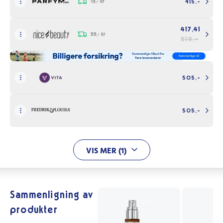
19,- kr
415,-
417,41
99,- kr
519,-
505,-
505,-
VIS MER (1)
Sammenligning av
produkter