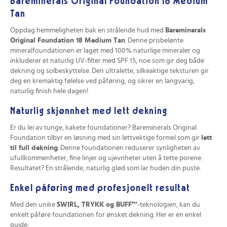
Bareminerals Original Foundation 18 Medium
Tan
Oppdag hemmeligheten bak en strålende hud med
Bareminerals
Original Foundation 18 Medium Tan
. Denne prisbelønte
mineralfoundationen er laget med 100% naturlige mineraler og
inkluderer et naturlig UV-filter med SPF 15, noe som gir deg både
dekning og solbeskyttelse. Den ultralette, silkeaktige teksturen gir
deg en kremaktig følelse ved påføring, og sikrer en langvarig,
naturlig finish hele dagen!
Naturlig skjønnhet med lett dekning
Er du lei av tunge, kakete foundationer? Bareminerals Original
Foundation tilbyr en løsning med sin lettvektige formel som gir
lett
til full dekning
. Denne foundationen reduserer synligheten av
ufullkommenheter, fine linjer og ujevnheter uten å tette porene.
Resultatet? En strålende, naturlig glød som lar huden din puste.
Enkel påføring med profesjonelt resultat
Med den unike
SWIRL, TRYKK og BUFF™
-teknologien, kan du
enkelt påføre foundationen for ønsket dekning. Her er en enkel
guide: