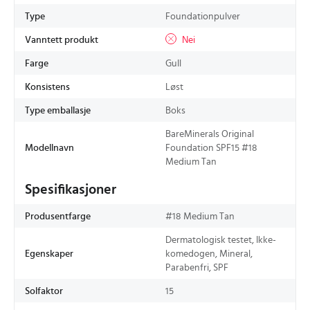
Type
Foundationpulver
Vanntett produkt
Nei
Farge
Gull
Konsistens
Løst
Type emballasje
Boks
BareMinerals Original
Modellnavn
Foundation SPF15 #18
Medium Tan
Spesifikasjoner
Produsentfarge
#18 Medium Tan
Dermatologisk testet, Ikke-
Egenskaper
komedogen, Mineral,
Parabenfri, SPF
Solfaktor
15