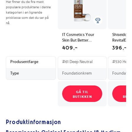
Her finner du de fire mest
populære produktene i denne
kategorien i en lignende
prisklasse som det du ser på
nå.
IT Cosmetics Your
Shiseido
Skin But Better
RevitalEss
Foundation + Skincare
Glow Foun
409,-
396,-
Deep Neutral 61
30ml SPF30
Opal
Produsentfarge
#61 Deep Neutral
#530 Henn
Type
Foundationkrem
Foundatio
GÅ TIL
GÅ
BUTIKKEN
BUT
Produktinformasjon