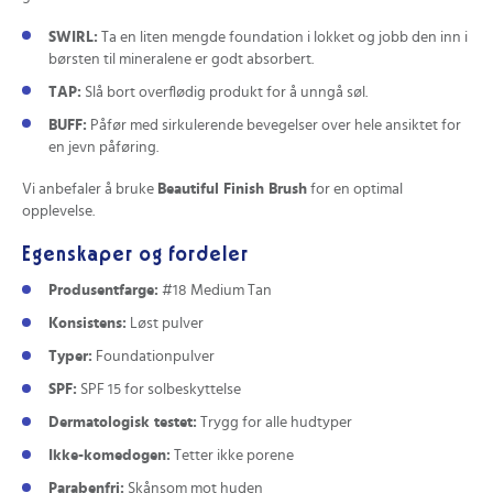
SWIRL:
Ta en liten mengde foundation i lokket og jobb den inn i
børsten til mineralene er godt absorbert.
TAP:
Slå bort overflødig produkt for å unngå søl.
BUFF:
Påfør med sirkulerende bevegelser over hele ansiktet for
en jevn påføring.
Vi anbefaler å bruke
Beautiful Finish Brush
for en optimal
opplevelse.
Egenskaper og fordeler
Produsentfarge:
#18 Medium Tan
Konsistens:
Løst pulver
Typer:
Foundationpulver
SPF:
SPF 15 for solbeskyttelse
Dermatologisk testet:
Trygg for alle hudtyper
Ikke-komedogen:
Tetter ikke porene
Parabenfri:
Skånsom mot huden