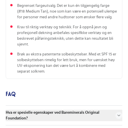
Begrenset fargeutvalg. Det er kun én tilgjengelig farge
(#18 Medium Tan), noe som kan være en potensiell ulempe
for personer med andre hudtoner som ønsker flere valg.
Krav til riktig verktøy og teknikk. For å oppnå jevn og
profesjonell dekning anbefales spesifikke verktøy og en
beskrevet påføringsteknikk; uten dette kan resultatet bli
ujevnt.
Brøk av ekstra patenterte solbeskyttelser. Med et SPF 15 er
solbeskyttelsen rimelig for lett bruk, men for uønsket høy
UV‑eksponering kan det være lurt å kombinere med
separat solkrem.
FAQ
Hva er spesielle egenskaper ved Bareminerals Original
Foundation?