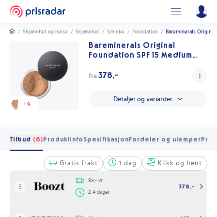
/
Skjønnhet og helse
/
Skjønnhet
/
Sminke
/
Foundation
/
Bareminerals Original
Bareminerals Original
Foundation SPF 15 Medium
Tan 18 - Løst Mineralpulver
378,-
fra
Detaljer og varianter
+
9
Tilbud
(6)
Produktinfo
Spesifikasjon
Fordeler og ulemper
Pris
Gratis frakt
1 dag
Klikk og hent
89,- kr
378,-
2-4 dager