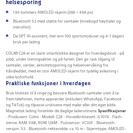
helsesporing
1.93-tommers AMOLED-skjerm (368 × 448 px)
Bluetooth 5.3 med støtte for samtaler (innebygd høyttaler og
mikrofon)
Da GPT AI-assistent, mer enn 100 sportsmoduser og 4-7 dagers
bruk per lading
COLMI C28 er en slank smartklokke designet for hverdagsbruk - på
jobb, under treningsøkter og på farten. Den gir rask tilgang til
samtaler, varsler, aktivitetssporing og helseovervåking fra
håndleddet, med en stor AMOLED-skjerm for tydelig avlesning i
ulike lysforhold.
Praktiske funksjoner i hverdagen
Bruk klokken til å ringe og besvare Bluetooth-samtaler uten å ta
frem telefonen, motta appvarsler (inkludert WhatsApp, Facebook
og TikTok) og tilpasse urskivene med maler eller ditt eget bilde.
Magnetisk lading forenkler de daglige laderutinene.
Spesifikasjoner
- Produsent: Colmi - Modell: C28 - Hovedbrikkesett: JL7074 - Flash-
minne: RAM 316K, ROM 128M - Pulssensor: VC30F - Bluetooth-
versjon: 5.3 - Bluetooth-rekkevidde: ca. 10 m - Skjermtype: AMOLED -