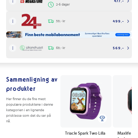
477,-
2-6 dager
59,- kr
499,-
69,- kr
569,-
Sammenligning av
produkter
Her finner du de fire mest
populære produktene i denne
kategorien i en lignende
prisklasse som det du ser på
nå.
Triacle Spark Two Lilla
Maxlife S