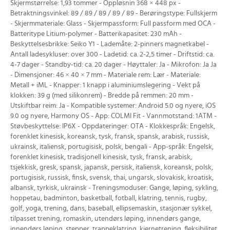
Skjermstørrelse: 1,93 tommer - Oppløsnin 368 × 448 px -
Betraktningsvinkel: 89 / 89 / 89 / 89 / 89 - Berøringstype: Fullskjerm
- Skjermmateriale: Glass - Skjermpassform: Full passform med OCA -
Batteritype Litium-polymer - Batterikapasitet: 230 mAh -
Beskyttelsesbrikke: Seiko Y1 - Lademåte: 2-pinners magnetkabel -
Antall ladesykluser: over 300 - Ladetid: ca. 2-2,5 timer - Driftstid: ca.
4-7 dager - Standby-tid: ca. 20 dager - Høyttaler: Ja - Mikrofon: Ja Ja
- Dimensjoner: 46 × 40 × 7 mm - Materiale rem: Lær - Materiale:
Metall + iML - Knapper: 1 knapp i aluminiumslegering - Vekt på
klokken: 39 g (med silikonrem) - Bredde på remmen: 20 mm -
Utskiftbar reim: Ja - Kompatible systemer: Android 5.0 og nyere, iOS
9.0 og nyere, Harmony OS - App: COLMI Fit - Vannmotstand: 1ATM -
Støvbeskyttelse: IP6X - Oppdateringer: OTA - Klokkespråk: Engelsk,
forenklet kinesisk, koreansk, tysk, fransk, spansk, arabisk, russisk,
ukrainsk, italiensk, portugisisk, polsk, bengali - App-språk: Engelsk,
forenklet kinesisk, tradisjonell kinesisk, tysk, fransk, arabisk,
tsjekkisk, gresk, spansk, japansk, persisk, italiensk, koreansk, polsk,
portugisisk, russisk, finsk, svensk, thai, ungarsk, slovakisk, kroatisk,
albansk, tyrkisk, ukrainsk - Treningsmoduser: Gange, løping, sykling,
hoppetau, badminton, basketball, fotball, klatring, tennis, rugby,
golf, yoga, trening, dans, baseball, ellipsemaskin, stasjonær sykkel,
tilpasset trening, romaskin, utendørs løping, innendørs gange,
innendørs løping, stepper, trappeklatring, kjernetrening, fleksibilitet,