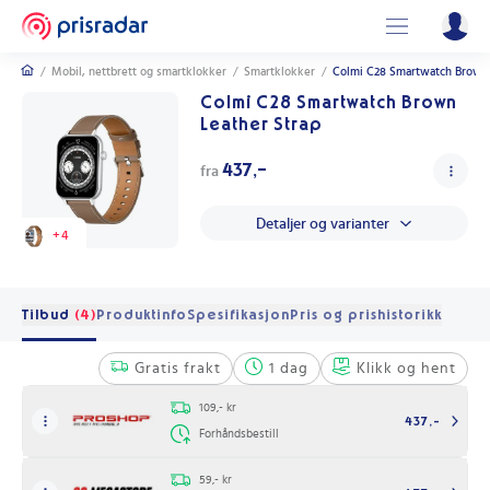
/
Mobil, nettbrett og smartklokker
/
Smartklokker
/
Colmi C28 Smartwatch Brown 
Colmi C28 Smartwatch Brown
Leather Strap
437,-
fra
Detaljer og varianter
+
4
Tilbud
(4)
Produktinfo
Spesifikasjon
Pris og prishistorikk
Gratis frakt
1 dag
Klikk og hent
109,- kr
437,-
Forhåndsbestill
59,- kr