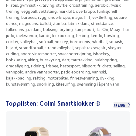
Pilates, gymnastikk, tøying, styrke, crosstraining, aerobic, fysisk
trening, veggball, vektstang, markløft, overkropp, funksjonell
trening, burpees, rygg, underkropp, mage, HIIT, vektløfting, square
dance, magedans, ballett, Zumba, latinsk dans, streetdance,
folkedans, jazzdans, boksing, bryting, kampsport, Tai Chi, Muay Thai,
judo, taekwondo, karate, kickboksing, fekting, kendo, bowling,
cricket, volleyball, softball, hockey, bordtennis, håndball, squash,
biljard, strandfotball, strandvolleyball, sepak takraw, ski, skøyter,
curling, andre vintersporter, snøscooterkjøring, ishockey,
bobkjøring, aking, bueskyting, dart, tautrekking, hulahopring,
drageflyging, ridning, frisbee, hestesport, bilsport, friidrett, seiling,
vannpolo, andre vannsporter, paddleboarding, vannski,
kajakkpadling, rafting, motorbåter, finnesvømming, dykking,
kunstsvømming, snorkling, kitesurfing, svømming i åpent vann
Topplisten: Colmi Smartklokker
SE MER