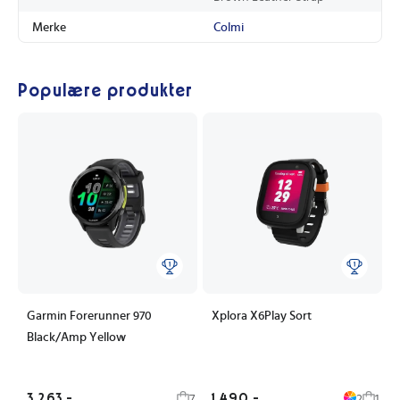
Merke
Colmi
Populære produkter
Garmin Forerunner 970
Xplora X6Play Sort
Black/Amp Yellow
3 263,-
1 490,-
7
2
1