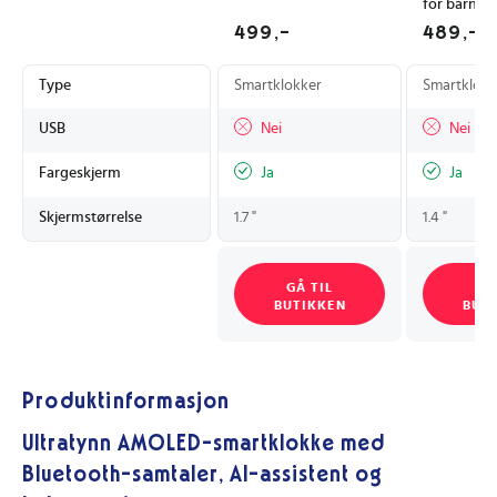
for barn 4
Rosa
499,-
489,-
Type
Smartklokker
Smartklokk
USB
Nei
Nei
Fargeskjerm
Ja
Ja
Skjermstørrelse
1.7 "
1.4 "
GÅ TIL
GÅ
BUTIKKEN
BUT
Produktinformasjon
Ultratynn AMOLED-smartklokke med
Bluetooth-samtaler, AI-assistent og