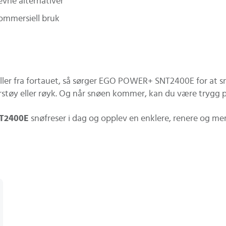
evne alternativer
kommersiell bruk
ller fra fortauet, så sørger EGO POWER+ SNT2400E for at sn
rstøy eller røyk. Og når snøen kommer, kan du være trygg p
T2400E
snøfreser i dag og opplev en enklere, renere og me