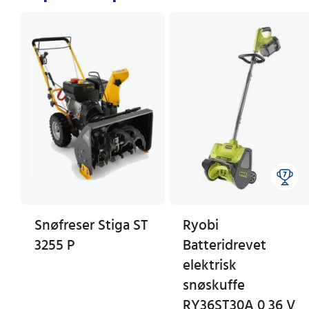
Snøfreser Stiga ST
Ryobi
3255 P
Batteridrevet
elektrisk
snøskuffe
RY36ST30A 0 36 V