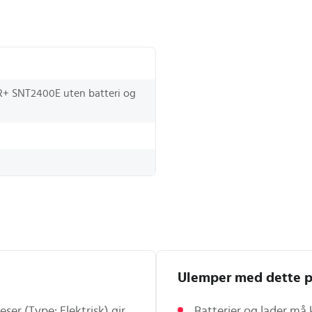
 SNT2400E uten batteri og
Ulemper med dette p
eser (Type: Elektrisk) gir
Batterier og lader må 