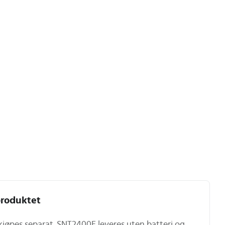
roduktet
kjøpes separat. SNT2400E leveres uten batteri og