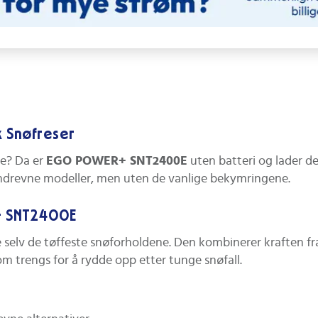
k Snøfreser
re? Da er
EGO POWER+ SNT2400E
uten batteri og lader de
nsindrevne modeller, men uten de vanlige bekymringene.
+ SNT2400E
 selv de tøffeste snøforholdene. Den kombinerer kraften fr
m trengs for å rydde opp etter tunge snøfall.