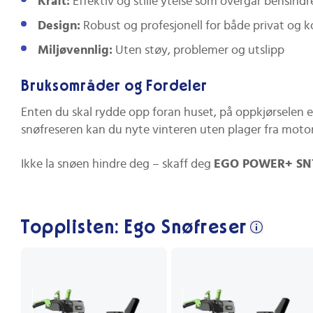
Kraft:
Effektiv og stille ytelse som overgår bensindr
Design:
Robust og profesjonell for både privat og 
Miljøvennlig:
Uten støy, problemer og utslipp
Bruksområder og Fordeler
Enten du skal rydde opp foran huset, på oppkjørselen e
snøfreseren kan du nyte vinteren uten plager fra moto
Ikke la snøen hindre deg – skaff deg
EGO POWER+ SN
Topplisten: Ego Snøfreser