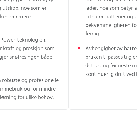
g utslipp, noe som er
lader, noe som betyr a
sker en renere
Lithium‑batterier og 
bekvemmeligheten for 
ferdig.
k Power-teknologien,
r kraft og presisjon som
Avhengighet av batter
g gjør snøfresingen både
bruken tilpasses tilgje
det lading før neste 
kontinuerlig drift ved
 robuste og profesjonelle
jemmebruk og for mindre
løsning for ulike behov.