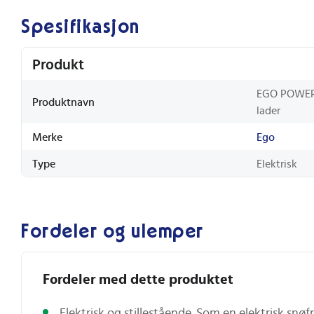
Spesifikasjon
Produkt
EGO POWER+
Produktnavn
lader
Merke
Ego
Type
Elektrisk
Fordeler og ulemper
Fordeler med dette produktet
Elektrisk og stillestående. Som en elektrisk snøfr