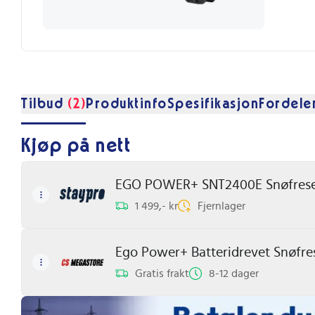
Tilbud
(2)
Produktinfo
Spesifikasjon
Fordele
Kjøp på nett
EGO POWER+ SNT2400E Snøfreser 
1 499,- kr
Fjernlager
Ego Power+ Batteridrevet Snøfre
Gratis frakt
8-12 dager