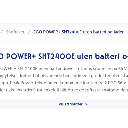
/
Snøfreser
/
EGO POWER+ SNT2400E uten batteri og lader
O POWER+ SNT2400E uten batteri o
OWER + SNT2400E er en batteridrevet totrinns snøfreser på 56 V
og ytelse i forhold til tilsvarende bensindrevne produkter uten st
slipp. Peak Power-teknologien kombinerer kraften fra 2 EGO 56 V 
ier (ikke inkludert) for enkelt å håndtere de tøffeste snøforholden
Vis attributter