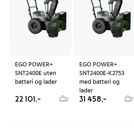
EGO POWER+
EGO POWER+
SNT2400E uten
SNT2400E-K2753
batteri og lader
med batteri og
lader
22 101,-
31 458,-
2
1