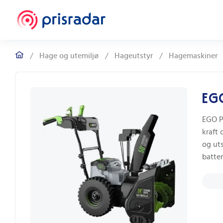
/
Hage og utemiljø
/
Hageutstyr
/
Hagemaskiner
EG
EGO P
kraft 
og ut
batter