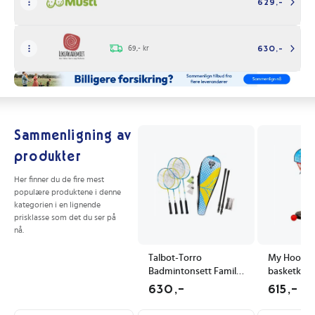
629,-
69,- kr
630,-
Sammenligning av
produkter
Her finner du de fire mest
populære produktene i denne
kategorien i en lignende
prisklasse som det du ser på
nå.
Talbot-Torro
My Hood 2-i
Badmintonsett Familie
basketkurv
inkl. nett
dartskive
630,-
615,-