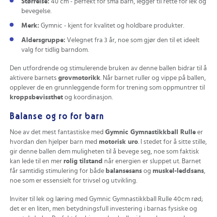
Størrelse:
40 cm - perfekt for små barn, legger til rette for lek og
bevegelse.
Merk:
Gymnic - kjent for kvalitet og holdbare produkter.
Aldersgruppe:
Velegnet fra 3 år, noe som gjør den til et ideelt
valg for tidlig barndom.
Den utfordrende og stimulerende bruken av denne ballen bidrar til å
aktivere barnets
grovmotorikk
. Når barnet ruller og vippe på ballen,
opplever de en grunnleggende form for trening som oppmuntrer til
kroppsbevissthet
og koordinasjon.
Balanse og ro for barn
Noe av det mest fantastiske med
Gymnic Gymnastikkball Rulle
er
hvordan den hjelper barn med
motorisk uro
. I stedet for å sitte stille,
gir denne ballen dem muligheten til å bevege seg, noe som faktisk
kan lede til en mer
rolig tilstand
når energien er sluppet ut. Barnet
får samtidig stimulering for både
balansesans
og
muskel-leddsans
,
noe som er essensielt for trivsel og utvikling.
Inviter til lek og læring med Gymnic Gymnastikkball Rulle 40cm rød;
det er en liten, men betydningsfull investering i barnas fysiske og