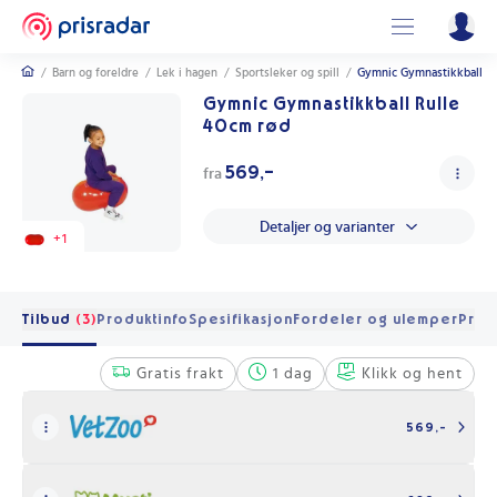
/
Barn og foreldre
/
Lek i hagen
/
Sportsleker og spill
/
Gymnic Gymnastikkball Ru
Gymnic Gymnastikkball Rulle
40cm rød
569,-
fra
Detaljer og varianter
+
1
Tilbud
(3)
Produktinfo
Spesifikasjon
Fordeler og ulemper
Pris 
Gratis frakt
1 dag
Klikk og hent
569,-