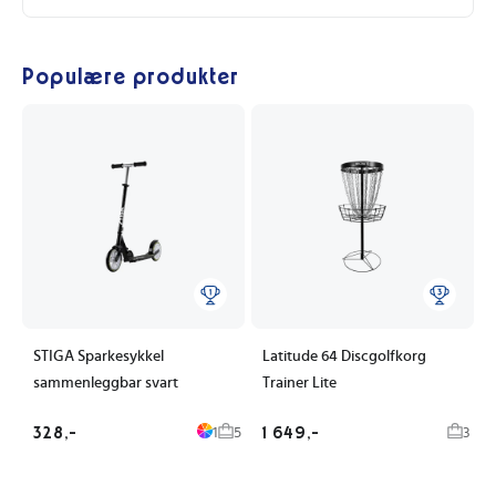
Populære produkter
STIGA Sparkesykkel
Latitude 64 Discgolfkorg
sammenleggbar svart
Trainer Lite
328,-
1 649,-
1
5
3