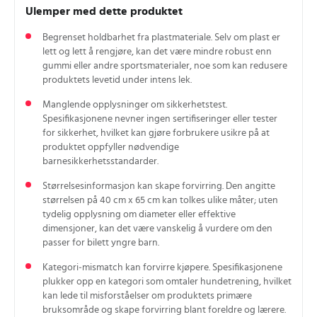
Ulemper med dette produktet
Begrenset holdbarhet fra plastmateriale. Selv om plast er
lett og lett å rengjøre, kan det være mindre robust enn
gummi eller andre sportsmaterialer, noe som kan redusere
produktets levetid under intens lek.
Manglende opplysninger om sikkerhetstest.
Spesifikasjonene nevner ingen sertifiseringer eller tester
for sikkerhet, hvilket kan gjøre forbrukere usikre på at
produktet oppfyller nødvendige
barnesikkerhetsstandarder.
Størrelsesinformasjon kan skape forvirring. Den angitte
størrelsen på 40 cm x 65 cm kan tolkes ulike måter; uten
tydelig opplysning om diameter eller effektive
dimensjoner, kan det være vanskelig å vurdere om den
passer for bilett yngre barn.
Kategori‑mismatch kan forvirre kjøpere. Spesifikasjonene
plukker opp en kategori som omtaler hundetrening, hvilket
kan lede til misforståelser om produktets primære
bruksområde og skape forvirring blant foreldre og lærere.