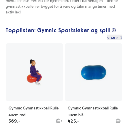
mentale helse. Perfekt for hjemmebruk eller i barnehagen – denne
gymnastikkballen er bygget for å vare og tåler mange timer med
aktiv lek!
Topplisten: Gymnic Sportsleker og spill
SE MER
Gymnic Gymnastikkball Rulle
Gymnic Gymnastikkball Rulle
40cm rød
30cm blå
569,-
425,-
3
1