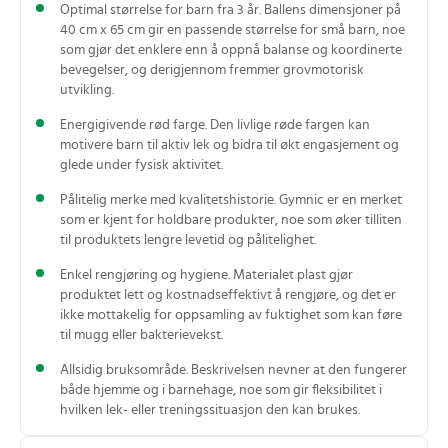
Optimal størrelse for barn fra 3 år. Ballens dimensjoner på
40 cm x 65 cm gir en passende størrelse for små barn, noe
som gjør det enklere enn å oppnå balanse og koordinerte
bevegelser, og derigjennom fremmer grovmotorisk
utvikling.
Energigivende rød farge. Den livlige røde fargen kan
motivere barn til aktiv lek og bidra til økt engasjement og
glede under fysisk aktivitet.
Pålitelig merke med kvalitetshistorie. Gymnic er en merket
som er kjent for holdbare produkter, noe som øker tilliten
til produktets lengre levetid og pålitelighet.
Enkel rengjøring og hygiene. Materialet plast gjør
produktet lett og kostnadseffektivt å rengjøre, og det er
ikke mottakelig for oppsamling av fuktighet som kan føre
til mugg eller bakterievekst.
Allsidig bruksområde. Beskrivelsen nevner at den fungerer
både hjemme og i barnehage, noe som gir fleksibilitet i
hvilken lek- eller treningssituasjon den kan brukes.