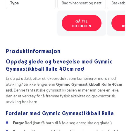
Type
Badmintonsett og nett
Basketballs
GÅ TIL
GÅ
BUTIKKEN
BUT
Produktinformasjon
Oppdag glede og bevegelse med Gymnic
Gymnastikkball Rulle 40cm rød
Er du på utkikk etter et lekeprodukt som kombinerer moro med
utvikling? Se ikke lenger enn
Gymnic Gymnastikkball Rulle 40cm
rød
. Denne fantastiske gymnastikkballen er mer enn bare en leke;
den er et verktøy for å fremme fysisk aktivitet og grovmotorisk
utvikling hos barn.
Fordeler med Gymnic Gymnastikkball Rulle
Farge:
Rød (kan få barn til å føle seg energiske og glade!)