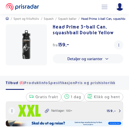
/
Sport og friluftsliv
/
Squash
/
Squash baller
/
Head Prime 3-ball Can, squashball
Head Prime 3-ball Can,
squashball Double Yellow
159,-
fra
Detaljer og varianter
Tilbud
(1)
Produktinfo
Spesifikasjon
Pris og prishistorikk
Gratis frakt
1 dag
Klikk og hent
Nettlager: 100+
159,-