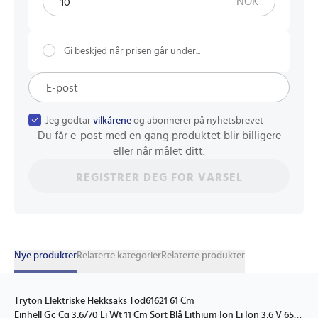
NOK
Gi beskjed når prisen går under...
Jeg godtar
vilkårene
og abonnerer på nyhetsbrevet
Du får e-post med en gang produktet blir billigere
eller når målet ditt.
REGISTRER DEG FOR VARSEL
Nye produkter
Relaterte kategorier
Relaterte produkter
Tryton Elektriske Hekksaks Tod61621 61 Cm
Einhell Gc Cg 3,6/70 Li Wt 11 Cm Sort Blå Lithium Ion Li Ion 3,6 V 650 G Solo