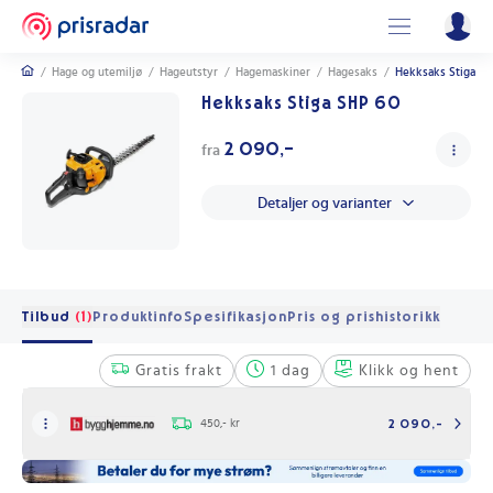
/
Hage og utemiljø
/
Hageutstyr
/
Hagemaskiner
/
Hagesaks
/
Hekksaks Stiga S
Hekksaks Stiga SHP 60
2 090,-
fra
Detaljer og varianter
Tilbud
(1)
Produktinfo
Spesifikasjon
Pris og prishistorikk
Gratis frakt
1 dag
Klikk og hent
450,- kr
2 090,-