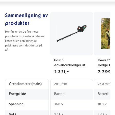
Sammenligning av
produkter
Her finner du de fire mest
populære produktene i denne
kategorien i en lignende
prisklasse som det du ser på
nå.
Bosch
Dewalt 18V
AdvancedHedgeCut
Hedge Trim
36V-65-28
Unit
2 321,-
2 299,
Grendiameter (maks)
28.0 mm
25.0 mm
Energikilde
Batteri
Batteri
Spenning
36.0 V
18.0 V
Vekt
3.5 kg
4.6 kg