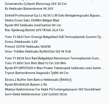
Greenworks G24psh Motorsag 24V 20 Cm
Ks Hekksaks Batteridrevet Ht 20V
Einhell Professional Gp Ls 18/35 Li Bl Solo Beskjæringssaks Bypass 3408360 Solo
Dedra Grass Saks 350Mm Bølget Blad
Ryobi 18V hekksaks med batteri 40 cm
Nac Kjedesag Batteri 20V 1X4ah 25,4 Cm
Yato Yt 8821 Sort Oransje Bølgeblad Stål Termoplastisk Gummi Tpr 20,5 Cm 520 Mm
Gress /Hekkesaks 3,6V
Prime3 GHT41 Hekksaks 1800W
One+ Trådløs Hekksaks Ry18ht50a 120 18 Volt
Yato Yt 8839 Sort Rød Bølgeblad Aluminium Termoplastisk Gummi Tpr 900 Mm
Yato Yt 8851 Sort Rett Blad 13 Cm 330 Mm
Ryobi RY36PHT50A 0 Max Power Teleskopisk hekksaks uten batteri 36V
Tryton Batteridrevne Hagesaks Tjd90 46 Cm
Ekstra 2 Buffer Sett Bahco Hekkesaks [R440v]
Ryobi Rht184520 Batteri 2 Ah
Makita Hekktrimmer For Hekk På Forlengelsesarm 18V Dun461wsf
Sort+Dekk Hekkkrimmer 3,6V Gsl300 15Cm