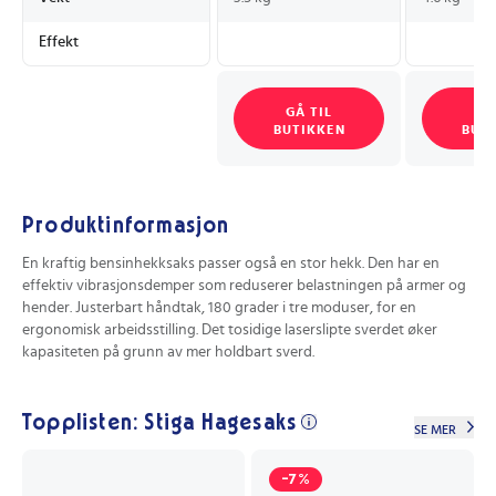
Effekt
GÅ TIL
GÅ
BUTIKKEN
BUT
Produktinformasjon
En kraftig bensinhekksaks passer også en stor hekk. Den har en
effektiv vibrasjonsdemper som reduserer belastningen på armer og
hender. Justerbart håndtak, 180 grader i tre moduser, for en
ergonomisk arbeidsstilling. Det tosidige laserslipte sverdet øker
kapasiteten på grunn av mer holdbart sverd.
Topplisten: Stiga Hagesaks
SE MER
-7%