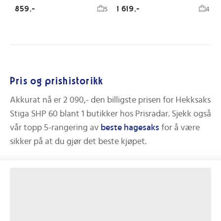
859,-
1 619,-
5
4
Pris og prishistorikk
Akkurat nå er
2 090,-
den billigste prisen for
Hekksaks
Stiga SHP 60
blant
1
butikker hos Prisradar.
Sjekk også
vår topp 5-rangering av
beste
hagesaks
for å være
sikker på at du gjør det beste kjøpet.