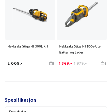
Hekksaks Stiga HT 300E KIT
Hekksaks Stiga HT 500e Uten
Batteri og Lader
2 009,-
1 849,-
1 979,-
5
4
Spesifikasjon