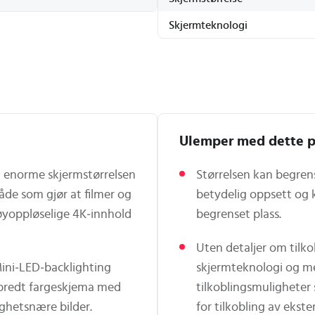
Skjermteknologi
Ulemper med dette p
n enorme skjermstørrelsen
Størrelsen kan begrens
åde som gjør at filmer og
betydelig oppsett og k
høyoppløselige 4K‑innhold
begrenset plass.
Uten detaljer om tilko
ini‑LED‑backlighting
skjermteknologi og mer
bredt fargeskjema med
tilkoblingsmuligheter 
lighetsnære bilder.
for tilkobling av ekste