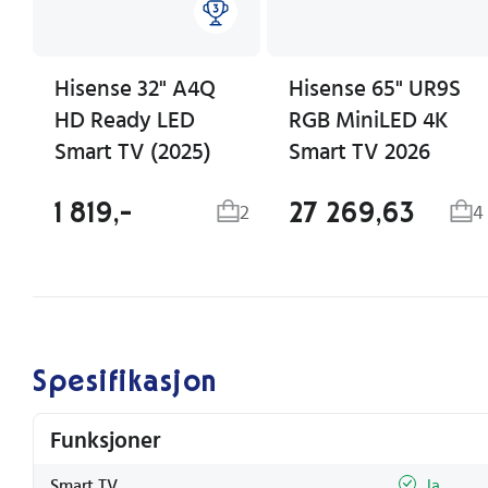
Hisense 32" A4Q
Hisense 65" UR9S
HD Ready LED
RGB MiniLED 4K
Smart TV (2025)
Smart TV 2026
1 819,-
27 269,63
2
4
Spesifikasjon
Funksjoner
Smart TV
Ja