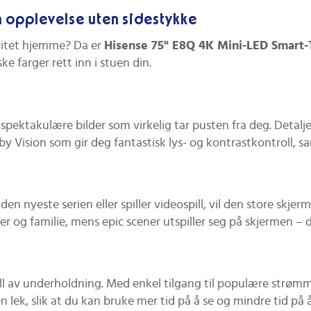
n opplevelse uten sidestykke
litet hjemme? Da er
Hisense 75" E8Q 4K Mini-LED Smart
e farger rett inn i stuen din.
ektakulære bilder som virkelig tar pusten fra deg. Detaljen
olby Vision som gir deg fantastisk lys- og kontrastkontroll
en nyeste serien eller spiller videospill, vil den store skj
r og familie, mens epic scener utspiller seg på skjermen – de
l av underholdning. Med enkel tilgang til populære strømmet
 lek, slik at du kan bruke mer tid på å se og mindre tid på å