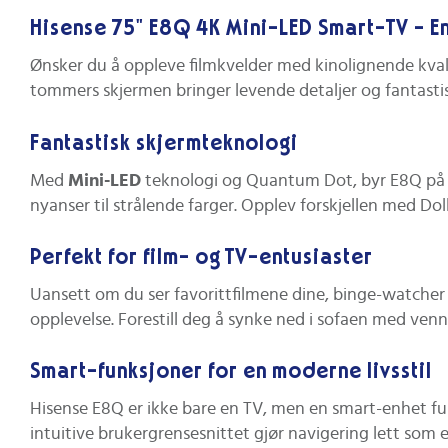
Hisense 75" E8Q 4K Mini-LED Smart-TV - E
Ønsker du å oppleve filmkvelder med kinolignende kva
tommers skjermen bringer levende detaljer og fantastisk
Fantastisk skjermteknologi
Med
Mini-LED
teknologi og Quantum Dot, byr E8Q på sp
nyanser til strålende farger. Opplev forskjellen med D
Perfekt for film- og TV-entusiaster
Uansett om du ser favorittfilmene dine, binge-watcher d
opplevelse. Forestill deg å synke ned i sofaen med venne
Smart-funksjoner for en moderne livsstil
Hisense E8Q er ikke bare en TV, men en smart-enhet ful
intuitive brukergrensesnittet gjør navigering lett som en