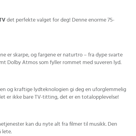
-TV
det perfekte valget for deg! Denne enorme 75-
e er skarpe, og fargene er naturtro – fra dype svarte
, samt Dolby Atmos som fyller rommet med suveren lyd.
ermen og kraftige lydteknologien gi deg en uforglemmelig
t er ikke bare TV-titting, det er en totalopplevelse!
jenester kan du nyte alt fra filmer til musikk. Den
 lete.