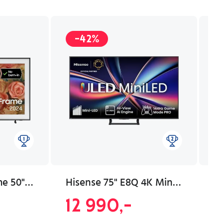
-42%
Samsung The Frame 50" 4K QLED Smart-TV 2024 TQ50LS03DAUXXC
Hisense 75" E8Q 4K Mini-LED Smart-TV (2025)
12 990,-