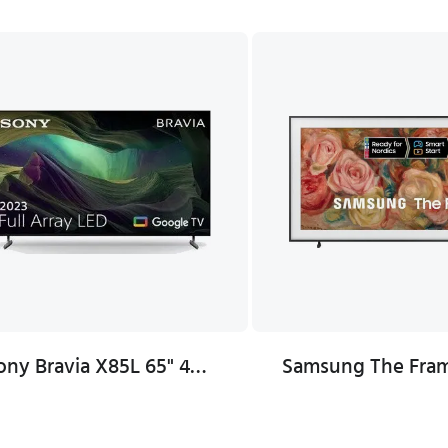
Sony Bravia X85L 65" 4K LED Smart TV med Google TV og HDR