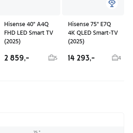
Hisense 40" A4Q
Hisense 75" E7Q
FHD LED Smart TV
4K QLED Smart-TV
(2025)
(2025)
2 859,-
14 293,-
5
4
75 "