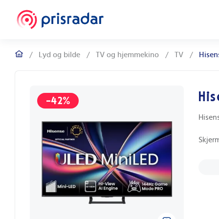
/
Lyd og bilde
/
TV og hjemmekino
/
TV
/
Hisen
His
-42%
Hisen
Skjerm