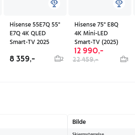
Hisense 55E7Q 55"
Hisense 75" E8Q
E7Q 4K QLED
4K Mini-LED
Smart-TV 2025
Smart-TV (2025)
12 990,-
8 359,-
2
22 459,-
1
Bilde
Skjermstørrelse