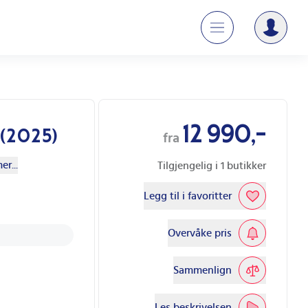
12 990,-
 (2025)
fra
er...
Tilgjengelig i
1
butikker
Legg til i favoritter
Overvåke pris
Sammenlign
Les beskrivelsen