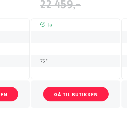
22 459,-
1
Ja
75 "
75
G
KEN
GÅ TIL BUTIKKEN