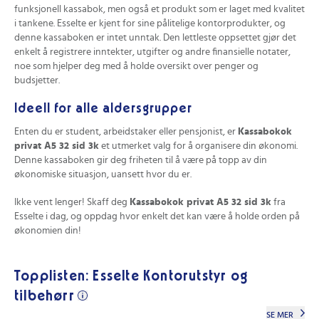
funksjonell kassabok, men også et produkt som er laget med kvalitet
i tankene. Esselte er kjent for sine pålitelige kontorprodukter, og
denne kassaboken er intet unntak. Den lettleste oppsettet gjør det
enkelt å registrere inntekter, utgifter og andre finansielle notater,
noe som hjelper deg med å holde oversikt over penger og
budsjetter.
Ideell for alle aldersgrupper
Enten du er student, arbeidstaker eller pensjonist, er
Kassabokok
privat A5 32 sid 3k
et utmerket valg for å organisere din økonomi.
Denne kassaboken gir deg friheten til å være på topp av din
økonomiske situasjon, uansett hvor du er.
Ikke vent lenger! Skaff deg
Kassabokok privat A5 32 sid 3k
fra
Esselte i dag, og oppdag hvor enkelt det kan være å holde orden på
økonomien din!
Topplisten: Esselte Kontorutstyr og
tilbehørr
SE MER