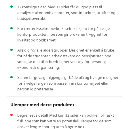
32 romslige sider. Med 32 sider får du god plass til
detaljerte økonomiske notater, som inntekter, utgifter og
budsjettoversikt.
Etterrettet Esselte-merke. Esselte er kjent for pålitelige
kontorprodukter, noe som gir brukeren trygghet for
kvalitet og holdbarhet.
Allsidig for alle aldersgrupper. Designet er enkelt å bruke
for både studenter, arbeidstakere og pensjonister, noe
som gjør den til et bredt egnet verktøy for personlig
økonomisk organisering.
Stilren fargevalg. Tilgjengelig i både blå og hvit gir mulighet
for å velge fargen som passer inn i kontormiljøet eller
personlig preferanse.
Ulemper med dette produktet
Begrenset sidetall. Med kun 32 sider kan bokken bli raskt
full, noe som kan være en potensiell ulempe for de som
ønsker lengre sporing uten å bytte bok.