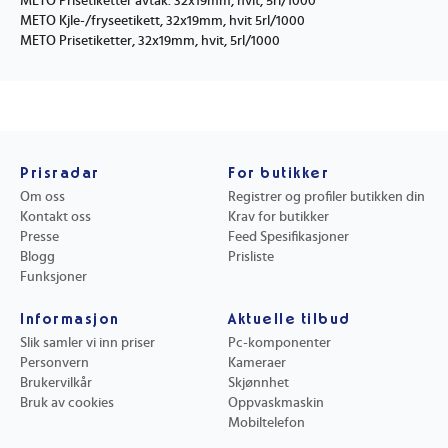
METO Prisetiketter avtak. 32x19mm, hvit, 5rl/1000
METO Kjle-/fryseetikett, 32x19mm, hvit 5rl/1000
METO Prisetiketter, 32x19mm, hvit, 5rl/1000
Prisradar
For butikker
Om oss
Registrer og profiler butikken din
Kontakt oss
Krav for butikker
Presse
Feed Spesifikasjoner
Blogg
Prisliste
Funksjoner
Informasjon
Aktuelle tilbud
Slik samler vi inn priser
Pc-komponenter
Personvern
Kameraer
Brukervilkår
Skjønnhet
Bruk av cookies
Oppvaskmaskin
Mobiltelefon