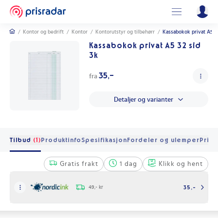
/
Kontor og bedrift
/
Kontor
/
Kontorutstyr og tilbehørr
/
Kassabokok privat A5 32
Kassabokok privat A5 32 sid
3k
35,-
fra
Detaljer og varianter
Tilbud
(1)
Produktinfo
Spesifikasjon
Fordeler og ulemper
Pris 
Gratis frakt
1 dag
Klikk og hent
49,- kr
35,-