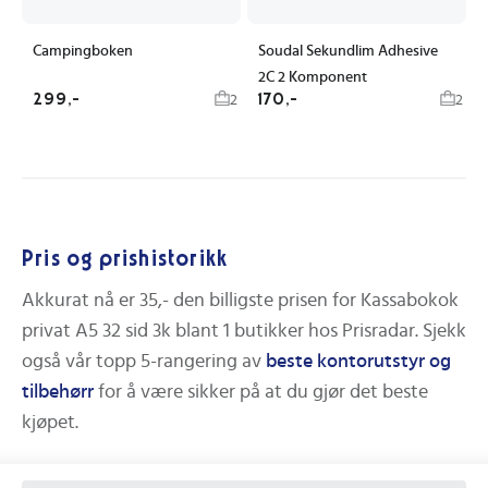
Campingboken
Soudal Sekundlim Adhesive
2C 2 Komponent
299,-
170,-
2
2
Pris og prishistorikk
Akkurat nå er
35,-
den billigste prisen for
Kassabokok
privat A5 32 sid 3k
blant
1
butikker hos Prisradar.
Sjekk
også vår topp 5-rangering av
beste
kontorutstyr og
tilbehørr
for å være sikker på at du gjør det beste
kjøpet.