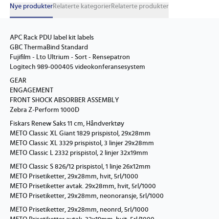
Nye produkter
Relaterte kategorier
Relaterte produkter
APC Rack PDU label kit labels
GBC ThermaBind Standard
Fujifilm - Lto Ultrium - Sort - Rensepatron
Logitech 989-000405 videokonferansesystem
GEAR
ENGAGEMENT
FRONT SHOCK ABSORBER ASSEMBLY
Zebra Z-Perform 1000D
Fiskars Renew Saks 11 cm, Håndverktøy
METO Classic XL Giant 1829 prispistol, 29x28mm
METO Classic XL 3329 prispistol, 3 linjer 29x28mm
METO Classic L 2332 prispistol, 2 linjer 32x19mm
METO Classic S 826/12 prispistol, 1 linje 26x12mm
METO Prisetiketter, 29x28mm, hvit, 5rl/1000
METO Prisetiketter avtak. 29x28mm, hvit, 5rl/1000
METO Prisetiketter, 29x28mm, neonoransje, 5rl/1000
METO Prisetiketter, 29x28mm, neonrd, 5rl/1000