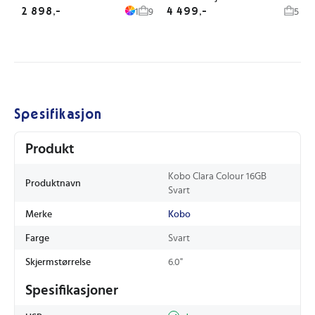
2 898,-
4 499,-
1
9
5
Spesifikasjon
Produkt
Kobo Clara Colour 16GB
Produktnavn
Svart
Merke
Kobo
Farge
Svart
Skjermstørrelse
6.0"
Spesifikasjoner