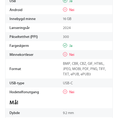
USB
Ja
Android
Nei
Innebygd minne
16 GB
Lanseringsår
2024
Pikseltetthet (PPI)
300
Fargeskjerm
Ja
Minnekortleser
Nei
BMP, CBR, CBZ, GIF, HTML,
Format
JPEG, MOBI, PDF, PNG, TIFF,
TXT, ePUB, ePUB3
USB-type
USB-C
Hodetelfonutgang
Nei
Mål
Dybde
9.2 mm