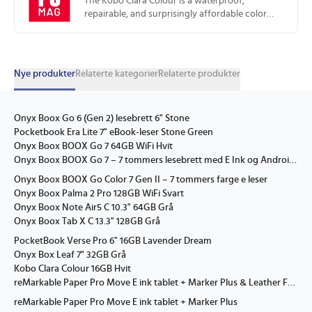
The Kobo Clara Colour is a waterproof,
repairable, and surprisingly affordable color
ereader with excellent library integration.
Nye produkter
Relaterte kategorier
Relaterte produkter
Onyx Boox Go 6 (Gen 2) lesebrett 6" Stone
Pocketbook Era Lite 7" eBook-leser Stone Green
Onyx Boox BOOX Go 7 64GB WiFi Hvit
Onyx Boox BOOX Go 7 – 7 tommers lesebrett med E Ink og Android 13 Svart
Onyx Boox BOOX Go Color 7 Gen II – 7 tommers farge e leser
Onyx Boox Palma 2 Pro 128GB WiFi Svart
Onyx Boox Note Air5 C 10.3" 64GB Grå
Onyx Boox Tab X C 13.3" 128GB Grå
PocketBook Verse Pro 6" 16GB Lavender Dream
Onyx Box Leaf 7" 32GB Grå
Kobo Clara Colour 16GB Hvit
reMarkable Paper Pro Move E ink tablet + Marker Plus & Leather Folio
reMarkable Paper Pro Move E ink tablet + Marker Plus