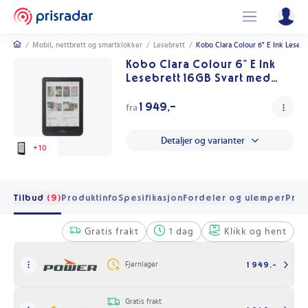
/
Mobil, nettbrett og smartklokker
/
Lesebrett
/
Kobo Clara Colour 6" E Ink Leseb
Kobo Clara Colour 6" E Ink
Lesebrett 16GB Svart med
Berøringsskjerm
1 949,-
fra
Detaljer og varianter
+
10
Tilbud
(9)
Produktinfo
Spesifikasjon
Fordeler og ulemper
Pris
Gratis frakt
1 dag
Klikk og hent
Fjernlager
1 949,-
Gratis frakt