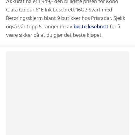
Akkurat nå er
1 949,-
den billigste prisen for
Kobo
Clara Colour 6" E Ink Lesebrett 16GB Svart med
Berøringsskjerm
blant
9
butikker hos Prisradar.
Sjekk
også vår topp 5-rangering av
beste
lesebrett
for å
være sikker på at du gjør det beste kjøpet.