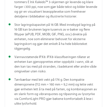
tommers E Ink Kaleido™ 3-skjermen gir levende og klare
farger i 300 ppi, noe som gjør både tekst og bilder levende
og gir en visualisert leseopplevelse som fremhever
detaljene i bildebøker og illustrerte historier.
Stor lagringskapasitet på 16 GB. Med innebygd lagring på
16 GB kan brukeren lagre tusenvis av e-bøker og flere
filtyper (ePUB, PDF, MOBI, GIF, PNG, osv.) direkte på
enheten, noe som eliminerer behovet for eksterne
lagringskort og gjør det enkelt å ha hele biblioteket
tilgjengelig.
Vannavstøtende IPX8. IPX8‑klassifiseringen tillater at
enheten kan gjenopprettes etter oppdykk i vann, slik at
den kan tas med på stranden, i badekaret eller andre våde
omgivelser uten risiko.
Tørrbærbar med lett vekt på 174 g. Den kompakte
dimensjonene (112 mm × 160 mm × 9,2 mm) og lette vekt
gjør enheten lett å ta med på farten, og kombinasjonen av
en slank form og vibranquotes og tilpasning av lysstyrke
via ComfortLight PRO gjør bøkene komfortabelt å lese i
ulike lysforhold.