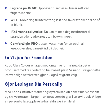
Lagrene på 16 GB:
Oppbevar tusenvis av bøker rett ved
fingertuppene.
Wi-Fi:
Koble deg til internett og last ned favorittbøkene dine på
et blunk.
IPX8 vannbeskyttelse:
Du kan ta med deg nettbrettet til
stranden eller badekaret uten bekymringer.
ComfortLight PRO:
Juster lysstyrken for en optimal
leseopplevelse, uansett tid på døgnet.
En Visjon for Fremtiden
Kobo Clara Colour er laget med omtanke for miljøet, da det er
produsert med resirkulert og havbasert plast. Så når du velger dette
lesevennlige nettbrettet, gjør du også et grønt valg.
Gjør Lesingen Din Personlig
Med Kobos intuitive markeringssystem kan du enkelt merke avsnitt
og skrive notater i farger – akkurat som du gjør i en trykt bok. Å lage
en personlig leseopplevelse har aldri vært enklere!