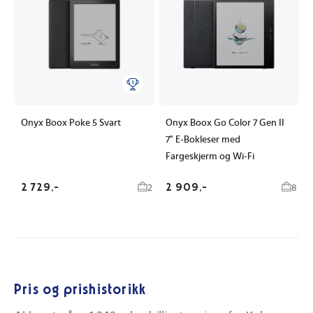
Onyx Boox Poke 5 Svart
Onyx Boox Go Color 7 Gen II
7" E-Bokleser med
Fargeskjerm og Wi-Fi
2 729,-
2 909,-
2
8
Pris og prishistorikk