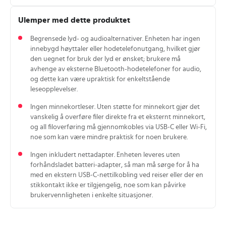
Ulemper med dette produktet
Begrensede lyd- og audioalternativer. Enheten har ingen
innebygd høyttaler eller hodetelefonutgang, hvilket gjør
den uegnet for bruk der lyd er ønsket; brukere må
avhenge av eksterne Bluetooth-hodetelefoner for audio,
og dette kan være upraktisk for enkeltstående
leseopplevelser.
Ingen minnekortleser. Uten støtte for minnekort gjør det
vanskelig å overføre filer direkte fra et eksternt minnekort,
og all filoverføring må gjennomkobles via USB‑C eller Wi‑Fi,
noe som kan være mindre praktisk for noen brukere.
Ingen inkludert nettadapter. Enheten leveres uten
forhåndsladet batteri‑adapter, så man må sørge for å ha
med en ekstern USB‑C‑nettilkobling ved reiser eller der en
stikkontakt ikke er tilgjengelig, noe som kan påvirke
brukervennligheten i enkelte situasjoner.