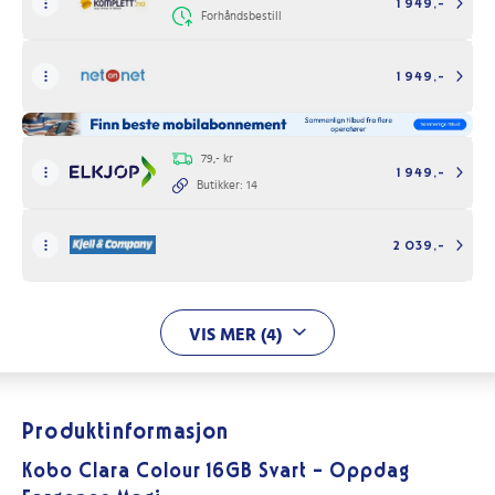
1 949,-
Forhåndsbestill
1 949,-
79,- kr
1 949,-
Butikker: 14
2 039,-
VIS MER (4)
Produktinformasjon
Kobo Clara Colour 16GB Svart - Oppdag