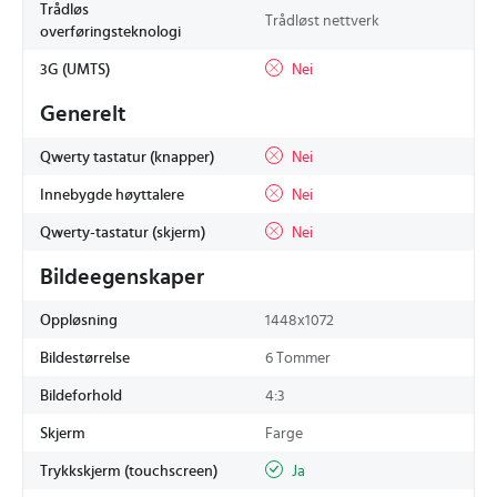
Trådløs
Trådløst nettverk
overføringsteknologi
3G (UMTS)
Nei
Generelt
Qwerty tastatur (knapper)
Nei
Innebygde høyttalere
Nei
Qwerty-tastatur (skjerm)
Nei
Bildeegenskaper
Oppløsning
1448x1072
Bildestørrelse
6 Tommer
Bildeforhold
4:3
Skjerm
Farge
Trykkskjerm (touchscreen)
Ja