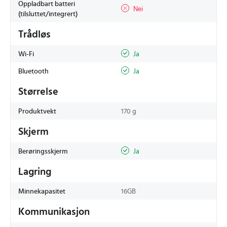
Oppladbart batteri
Nei
(tilsluttet/integrert)
Trådløs
Wi-Fi
Ja
Bluetooth
Ja
Størrelse
Produktvekt
170 g
Skjerm
Berøringsskjerm
Ja
Lagring
Minnekapasitet
16GB
Kommunikasjon