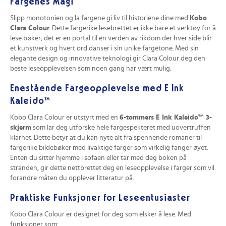
Fargenes Magi
Slipp monotonien og la fargene gi liv til historiene dine med
Kobo
Clara Colour
. Dette fargerike lesebrettet er ikke bare et verktøy for å
lese bøker; det er en portal til en verden av rikdom der hver side blir
et kunstverk og hvert ord danser i sin unike fargetone. Med sin
elegante design og innovative teknologi gir Clara Colour deg den
beste leseopplevelsen som noen gang har vært mulig.
Enestående Fargeopplevelse med E Ink
Kaleido™
Kobo Clara Colour er utstyrt med en
6-tommers E Ink Kaleido™ 3-
skjerm
som lar deg utforske hele fargespekteret med uovertruffen
klarhet. Dette betyr at du kan nyte alt fra spennende romaner til
fargerike bildebøker med livaktige farger som virkelig fanger øyet.
Enten du sitter hjemme i sofaen eller tar med deg boken på
stranden, gir dette nettbrettet deg en leseopplevelse i farger som vil
forandre måten du opplever litteratur på.
Praktiske Funksjoner for Leseentusiaster
Kobo Clara Colour er designet for deg som elsker å lese. Med
funksjoner som: