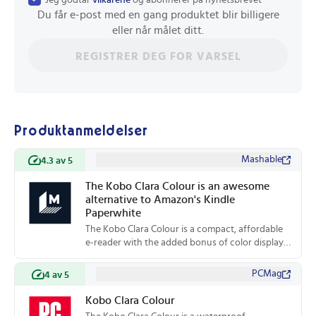
Du får e-post med en gang produktet blir billigere
eller når målet ditt.
REGISTRER DEG FOR VARSEL
Produktanmeldelser
Mashable
4.3 av 5
The Kobo Clara Colour is an awesome
alternative to Amazon's Kindle
Paperwhite
The Kobo Clara Colour is a compact, affordable
e-reader with the added bonus of color displays.
We just wish it had better battery life.
PCMag
4 av 5
Kobo Clara Colour