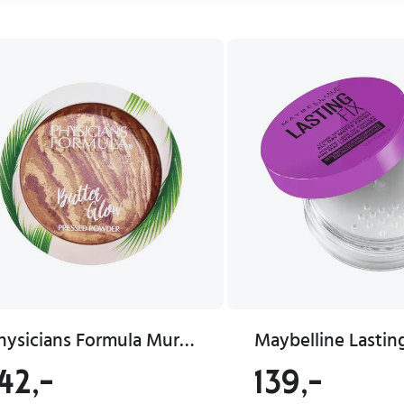
Physicians Formula Murumuru Butter Glow Pressed Powder 7.5g Natural
42,-
139,-