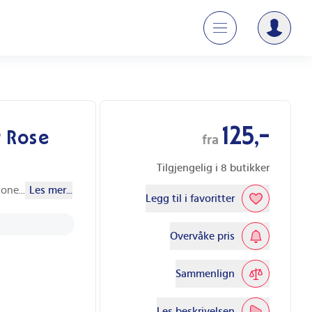
125,-
r Rose
fra
Tilgjengelig i
8
butikker
tone
...
Les mer...
Legg til i favoritter
Overvåke pris
Sammenlign
Les beskrivelsen