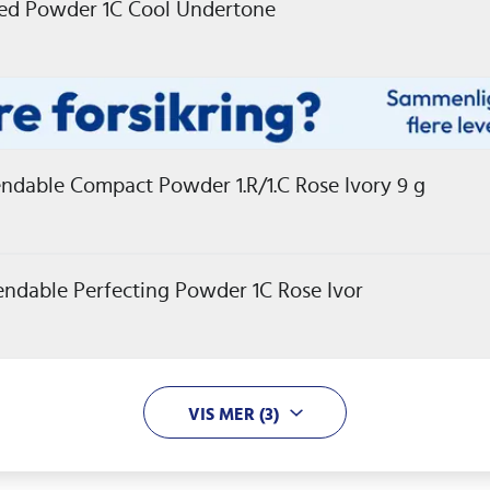
sed Powder 1C Cool Undertone
endable Compact Powder 1.R/1.C Rose Ivory 9 g
endable Perfecting Powder 1C Rose Ivor
VIS MER (3)