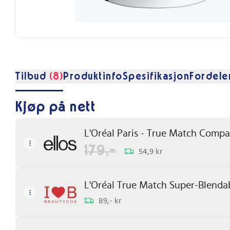
Tilbud
(8)
Produktinfo
Spesifikasjon
Fordele
Kjøp på nett
L'Oréal Paris - True Match Comp
179,-
54,9 kr
L'Oréal True Match Super-Blendab
89,- kr