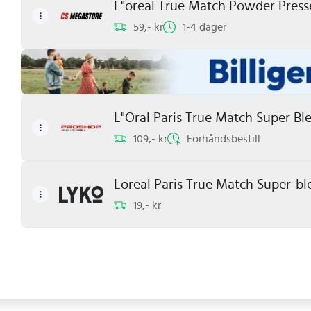
L"oreal True Match Powder Pres
59,- kr
1-4 dager
L"Oral Paris True Match Super Bl
109,- kr
Forhåndsbestill
Loreal Paris True Match Super-bl
19,- kr