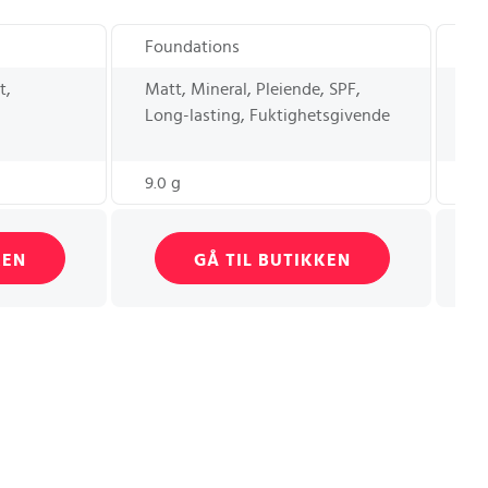
Foundations
Pu
t,
Matt, Mineral, Pleiende, SPF,
Gl
Long-lasting, Fuktighetsgivende
9.0 g
9.
KEN
GÅ TIL BUTIKKEN