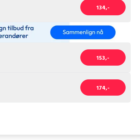
134,-
153,-
174,-