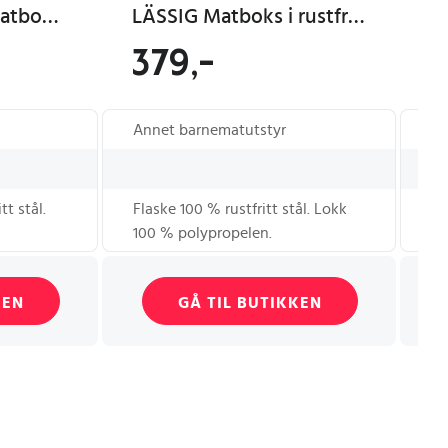
Liewood Arthur matboks Universe/Classic navy
LÄSSIG Matboks i rustfritt stål, Adventure Tractor
379,-
2
Annet barnematutstyr
Ba
tt stål.
Flaske 100 % rustfritt stål. Lokk
Ru
100 % polypropelen.
KEN
GÅ TIL BUTIKKEN