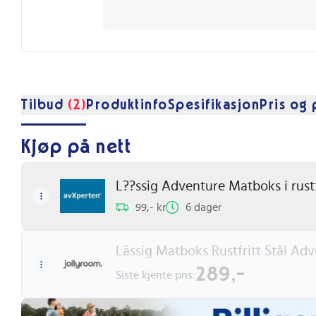
Tilbud
(2)
Produktinfo
Spesifikasjon
Pris og 
Kjøp på nett
L??ssig Adventure Matboks i rustfr
99,- kr
6 dager
Lässig Matboks Rustfritt Stål Ad
289,-
Siste kjente pris: