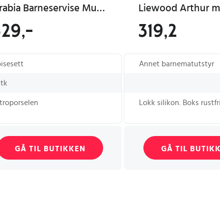
Arabia Barneservise Mummi Lille My
329,-
319,2
isesett
Annet barnematutstyr
stk
troporselen
Lokk silikon. Boks rustfri
GÅ TIL BUTIKKEN
GÅ TIL BUTIK