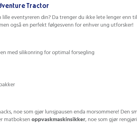
dventure Tractor
n lille eventyreren din? Da trenger du ikke lete lenger enn ti
 men også en perfekt følgesvenn for enhver ung utforsker!
len med silikonring for optimal forsegling
tpakker
 snacks, noe som gjør lunsjpausen enda morsommere! Den smar
n er matboksen
oppvaskmaskinsikker
, noe som gjør rengjøri