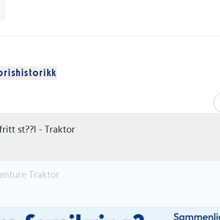
prishistorikk
itt st??l - Traktor
venture Traktor