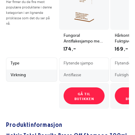
Her finner du de fire mest
populære produktene i denne
kategorien i en lignende
prisklasse som det du ser på
nå.
Fungoral
Hårkontrol
Antiflakesjampo med
Fuktgivend
Ketokonazol 120 ml
Sjampo for 
174,-
169,-
Hårtyper
Type
Flytende sjampo
Flytende s
Virkning
Antiflasse
Fuktighets
GÅ TIL
GÅ
BUTIKKEN
BUT
Produktinformasjon