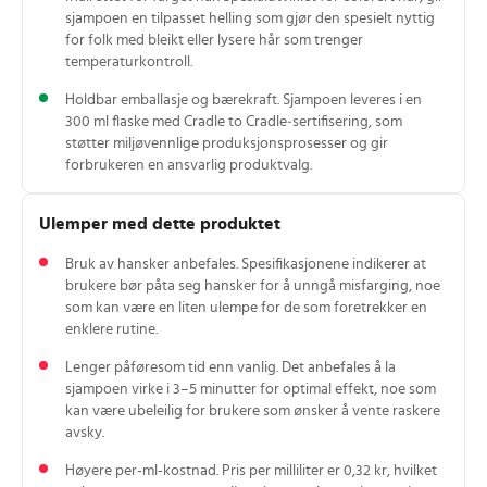
sjampoen en tilpasset helling som gjør den spesielt nyttig
for folk med bleikt eller lysere hår som trenger
temperaturkontroll.
Holdbar emballasje og bærekraft. Sjampoen leveres i en
300 ml flaske med Cradle to Cradle‑sertifisering, som
støtter miljøvennlige produksjonsprosesser og gir
forbrukeren en ansvarlig produktvalg.
Ulemper med dette produktet
Bruk av hansker anbefales. Spesifikasjonene indikerer at
brukere bør påta seg hansker for å unngå misfarging, noe
som kan være en liten ulempe for de som foretrekker en
enklere rutine.
Lenger påføresom tid enn vanlig. Det anbefales å la
sjampoen virke i 3–5 minutter for optimal effekt, noe som
kan være ubeleilig for brukere som ønsker å vente raskere
avsky.
Høyere per-ml-kostnad. Pris per milliliter er 0,32 kr, hvilket