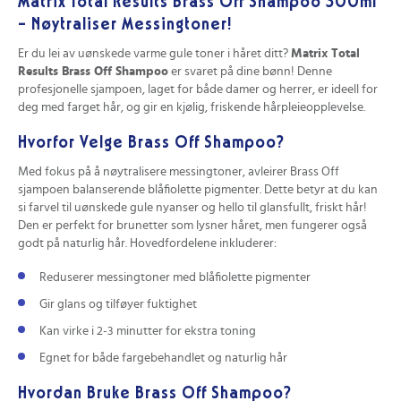
Matrix Total Results Brass Off Shampoo 300ml
- Nøytraliser Messingtoner!
Er du lei av uønskede varme gule toner i håret ditt?
Matrix Total
Results Brass Off Shampoo
er svaret på dine bønn! Denne
profesjonelle sjampoen, laget for både damer og herrer, er ideell for
deg med farget hår, og gir en kjølig, friskende hårpleieopplevelse.
Hvorfor Velge Brass Off Shampoo?
Med fokus på å nøytralisere messingtoner, avleirer Brass Off
sjampoen balanserende blåfiolette pigmenter. Dette betyr at du kan
si farvel til uønskede gule nyanser og hello til glansfullt, friskt hår!
Den er perfekt for brunetter som lysner håret, men fungerer også
godt på naturlig hår. Hovedfordelene inkluderer:
Reduserer messingtoner med blåfiolette pigmenter
Gir glans og tilføyer fuktighet
Kan virke i 2-3 minutter for ekstra toning
Egnet for både fargebehandlet og naturlig hår
Hvordan Bruke Brass Off Shampoo?