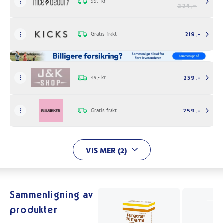
99,- kr
224,-
Gratis frakt
219,-
49,- kr
239,-
Gratis frakt
259,-
VIS MER (2)
Sammenligning av
produkter