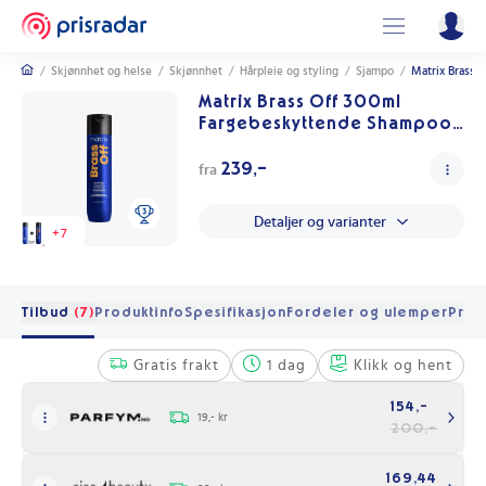
/
Skjønnhet og helse
/
Skjønnhet
/
Hårpleie og styling
/
Sjampo
/
Matrix Brass 
Matrix Brass Off 300ml
Fargebeskyttende Shampoo
for Farget Hår
239,-
fra
Detaljer og varianter
+
7
Tilbud
(7)
Produktinfo
Spesifikasjon
Fordeler og ulemper
Pris 
Gratis frakt
1 dag
Klikk og hent
154,-
19,- kr
200,-
169,44