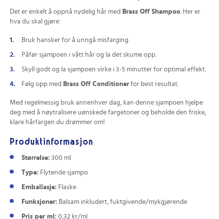
Det er enkelt å oppnå nydelig hår med
Brass Off Shampoo
. Her er
hva du skal gjøre:
Bruk hansker for å unngå misfarging.
Påfør sjampoen i vått hår og la det skume opp.
Skyll godt og la sjampoen virke i 3-5 minutter for optimal effekt.
Følg opp med
Brass Off Conditioner
for best resultat.
Med regelmessig bruk annenhver dag, kan denne sjampoen hjelpe
deg med å nøytralisere uønskede fargetoner og beholde den friske,
klare hårfargen du drømmer om!
Produktinformasjon
Størrelse:
300 ml
Type:
Flytende sjampo
Emballasje:
Flaske
Funksjoner:
Balsam inkludert, fuktgivende/mykgjørende
Pris per ml:
0,32 kr/ml