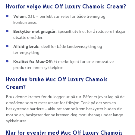
Hvorfor velge Muc Off Luxury Chamois Cream?
Volum:
0.1 L – perfekt størrelse for både trening og
konkurranse.
Beskytter mot gnagsår:
Spesielt utviklet for å redusere friksjon i
utsatte områder.
Allsidig bruk:
Ideell for både landeveissykling og
terrengsykling.
Kvalitet fra Muc-Off:
Et merke kjent for sine innovative
produkter innen sykkelpleie.
Hvordan bruke Muc Off Luxury Chamois
Cream?
Bruk denne kremet før du legger ut på tur. Påfør et jevnt lag på de
områdene som er mest utsatt for friksjon. Tenk på det som en
beskyttende barriere – akkurat som solkrem beskytter huden din
mot solen, beskytter denne kremen deg mot ubehag under lange
sykkelturer.
Klar for eventyr med Muc Off Luxury Chamois