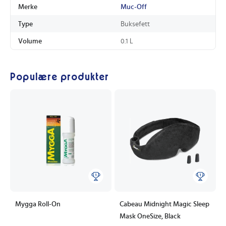
Merke
Muc-Off
Type
Buksefett
Volume
0.1 L
Populære produkter
Mygga Roll-On
Cabeau Midnight Magic Sleep
Mask OneSize, Black