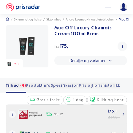
/
Skjønnhet og helse
/
Skjønnhet
/
Andre kosmetikk og pleietilbehør
/
Muc Off 
Muc Off Luxury Chamois
Cream 100ml Krem
175,-
fra
Detaljer og varianter
+
8
Tilbud
(4)
Produktinfo
Spesifikasjon
Pris og prishistorikk
Gratis frakt
1 dag
Klikk og hent
175,-
99,- kr
259,-