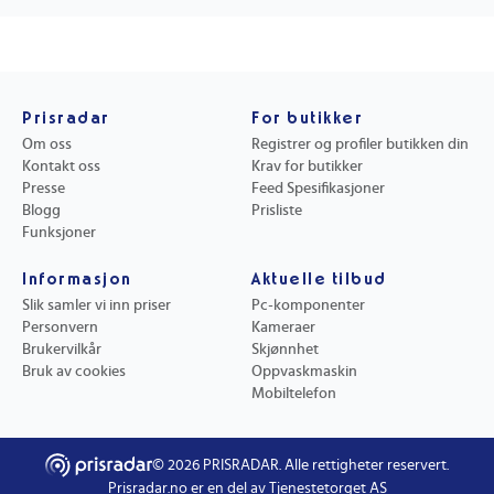
Prisradar
For butikker
Om oss
Registrer og profiler butikken din
Kontakt oss
Krav for butikker
Presse
Feed Spesifikasjoner
Blogg
Prisliste
Funksjoner
Informasjon
Aktuelle tilbud
Slik samler vi inn priser
Pc-komponenter
Personvern
Kameraer
Brukervilkår
Skjønnhet
Bruk av cookies
Oppvaskmaskin
Mobiltelefon
©
2026
PRISRADAR. Alle rettigheter reservert.
Prisradar.no er en del av Tjenestetorget AS