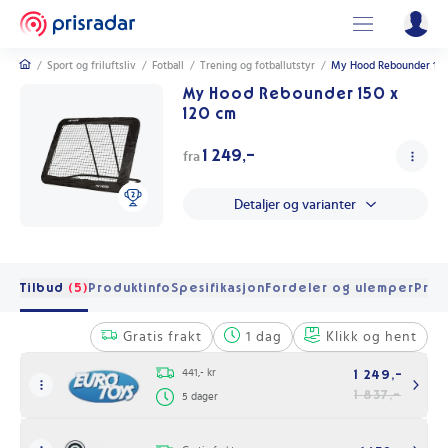
/
Sport og friluftsliv
/
Fotball
/
Trening og fotballutstyr
/
My Hood Rebounder 150
My Hood Rebounder 150 x
120 cm
1 249,-
fra
Detaljer og varianter
Tilbud
(5)
Produktinfo
Spesifikasjon
Fordeler og ulemper
Pris 
Gratis frakt
1 dag
Klikk og hent
441,- kr
1 249,-
1 837,-
5 dager