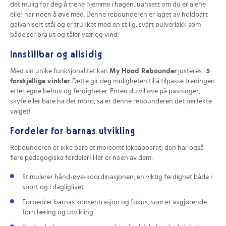
det mulig for deg å trene hjemme i hagen, uansett om du er alene
eller har noen å øve med. Denne rebounderen er laget av holdbart
galvanisert stål og er trukket med en stilig, svart pulverlakk som
både ser bra ut og tåler vær og vind.
Innstillbar og allsidig
Med sin unike funksjonalitet kan
My Hood Rebounder
justeres i
5
forskjellige vinkler
. Dette gir deg muligheten til å tilpasse treningen
etter egne behov og ferdigheter. Enten du vil øve på pasninger,
skyte eller bare ha det moro, så er denne rebounderen det perfekte
valget!
Fordeler for barnas utvikling
Rebounderen er ikke bare et morsomt lekeapparat; den har også
flere pedagogiske fordeler! Her er noen av dem:
Stimulerer hånd-øye-koordinasjonen, en viktig ferdighet både i
sport og i dagliglivet.
Forbedrer barnas konsentrasjon og fokus, som er avgjørende
forn læring og utvikling.