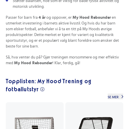
Støtter balansen, noe som er viktig for både fysisk aktivitet og
motorisk utvikling.
Passer for barn fra
4 år
og oppover, er
My Hood Rebounder
en
utmerket investering i barnets aktive livsstil. Og hvis du har barn
som elsker fotball, anbefaler vi å ta en titt på My Hoods øvrige
produktspekter. Dette merket er kjent for variert og kvalitetsrik
sportsutstyr, og er et populært valg blant foreldre som ønsker det
beste for sine barn.
Så, hva venter du på? Gjør treningen morsommere og mer effektiv
med
My Hood Rebounder
! Klar, ferdig, gå!
Topplisten: My Hood Trening og
fotballutstyr
SE MER