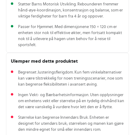
Støtter Barns Motorisk Utvikling. Rebounderen fremmer
hånd‑øye‑koordinasjon, konsentrasjon og balanse, som er
viktige ferdigheter for barn fra 4 år og oppover.
Passer for Hjemmet. Med dimensjonene 150 × 120 cm er
enheten stor nok til effektive økter, men fortsatt kompakt
nok til å utlevere på hagen uten behov for å reise til
sportsfelt.
Ulemper med dette produktet
Begrenset Justeringsflerigdom. Kun fem vinkelalternativer
kan være tilstrekkelig for noen treningsscenarier, noe som
kan begrense fleksibiliteten i avansert øving.
Ingen Vekt‑ og Bærbarhetsinformasjon. Uten opplysninger
om enhetens vekt eller størrelse på en tydelig drivhånd kan
det være vanskelig å vurdere hvor lett den er å flytte.
Størrelse kan begrense Innendørs Bruk. Enheten er
designet for utendørs bruk; størrelsen og manen kan gjøre
den mindre egnet for små eller innendørs rom.