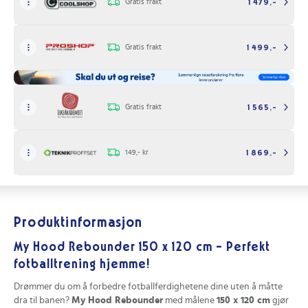
Gratis frakt
1 479,-
Gratis frakt
1 499,-
Gratis frakt
1 565,-
149,- kr
1 869,-
Produktinformasjon
My Hood Rebounder 150 x 120 cm - Perfekt
fotballtrening hjemme!
Drømmer du om å forbedre fotballferdighetene dine uten å måtte
dra til banen?
My Hood Rebounder
med målene
150 x 120 cm
gjør