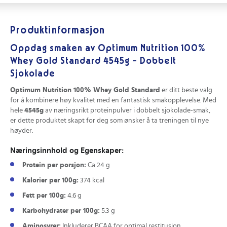
Produktinformasjon
Oppdag smaken av Optimum Nutrition 100%
Whey Gold Standard 4545g - Dobbelt
Sjokolade
Optimum Nutrition 100% Whey Gold Standard
er ditt beste valg
for å kombinere høy kvalitet med en fantastisk smakopplevelse. Med
hele
4545g
av næringsrikt proteinpulver i dobbelt sjokolade-smak,
er dette produktet skapt for deg som ønsker å ta treningen til nye
høyder.
Næringsinnhold og Egenskaper:
Protein per porsjon:
Ca 24 g
Kalorier per 100g:
374 kcal
Fett per 100g:
4.6 g
Karbohydrater per 100g:
5.3 g
Aminosyrer:
Inkluderer BCAA for optimal restitusjon