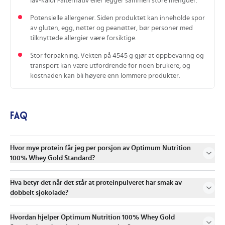
lav‑kalori‑alternativ eller legger sammen store mengder.
Potensielle allergener. Siden produktet kan inneholde spor
av gluten, egg, nøtter og peanøtter, bør personer med
tilknyttede allergier være forsiktige.
Stor forpakning. Vekten på 4545 g gjør at oppbevaring og
transport kan være utfordrende for noen brukere, og
kostnaden kan bli høyere enn lommere produkter.
FAQ
Hvor mye protein får jeg per porsjon av Optimum Nutrition
100% Whey Gold Standard?
Hva betyr det når det står at proteinpulveret har smak av
dobbelt sjokolade?
Hvordan hjelper Optimum Nutrition 100% Whey Gold