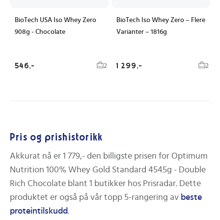
BioTech USA Iso Whey Zero
BioTech Iso Whey Zero – Flere
908g - Chocolate
Varianter – 1816g
546,-
1 299,-
2
2
Pris og prishistorikk
Akkurat nå er
1 779,-
den billigste prisen for
Optimum
Nutrition 100% Whey Gold Standard 4545g - Double
Rich Chocolate
blant
1
butikker hos Prisradar. Dette
produktet er også på vår topp 5-rangering av
beste
proteintilskudd
.