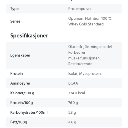
Type
Proteinpulver
Optimum Nutrition 100 %
Series
Whey Gold Standard
Spesifikasjoner
Glutenfri, Søtningsmiddel,
Forbedrer
Egenskaper
muskelfunksjonen,
Restituerende
Protein
Isolat, Myseprotein
Aminosyrer
BCAA
Kalorier/100 g
374.0 kcal
Protein/100g
76.0 g
Karbohydrater/100ml
5.3 g
Fett/100g
4.6 g