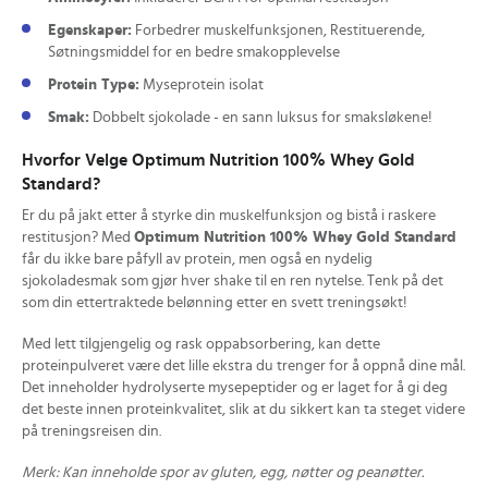
Egenskaper:
Forbedrer muskelfunksjonen, Restituerende,
Søtningsmiddel for en bedre smakopplevelse
Protein Type:
Myseprotein isolat
Smak:
Dobbelt sjokolade - en sann luksus for smaksløkene!
Hvorfor Velge Optimum Nutrition 100% Whey Gold
Standard?
Er du på jakt etter å styrke din muskelfunksjon og bistå i raskere
restitusjon? Med
Optimum Nutrition 100% Whey Gold Standard
får du ikke bare påfyll av protein, men også en nydelig
sjokoladesmak som gjør hver shake til en ren nytelse. Tenk på det
som din ettertraktede belønning etter en svett treningsøkt!
Med lett tilgjengelig og rask oppabsorbering, kan dette
proteinpulveret være det lille ekstra du trenger for å oppnå dine mål.
Det inneholder hydrolyserte mysepeptider og er laget for å gi deg
det beste innen proteinkvalitet, slik at du sikkert kan ta steget videre
på treningsreisen din.
Merk: Kan inneholde spor av gluten, egg, nøtter og peanøtter.