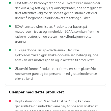
Lavt fett‑ og karbohydratinnhold. I hvert 100 g inneholder
det kun 4,6 g fett og 5,3 g karbohydrater, noe som gjør det
til et attraktivt valg for de som følger en stram diett eller
ønsker å begrense kaloriinntaket fra fett og sukker.
BCAA‑støttet whey isolat. Produktet er basert på
myseprotein isolat og inneholder BCAA, som kan fremme
raskere restitusjon og støtte muskelfunksjonen etter
trening.
Luksjøs dobbel rik sjokolade‑smak. Den rike
sjokoladesmaken gjør shake‑opplevelsen behagelig, noe
som kan øke motivasjonen og lojaliteten til produktet.
Glutenfri formel. Produktet er formulert som glutenfritt,
noe som er gunstig for personer med glutenintoleranse
eller cøliaksi.
Ulemper med dette produktet
Høyt kaloriinnhold. Med 374 kcal per 100 g kan den
generelle kaloriinnholdet være høy for de som ønsker et