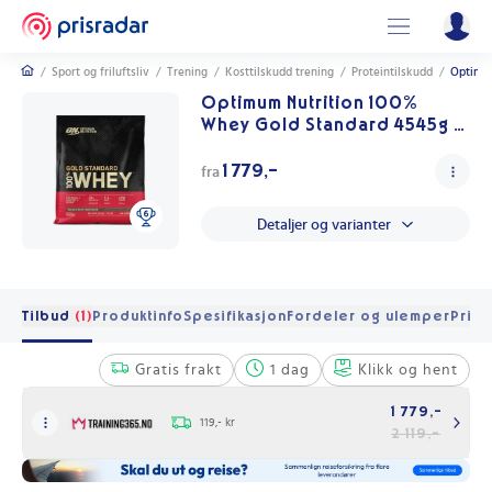
/
Sport og friluftsliv
/
Trening
/
Kosttilskudd trening
/
Proteintilskudd
/
Optimum
Optimum Nutrition 100%
Whey Gold Standard 4545g -
Double Rich Chocolate
1 779,-
fra
Detaljer og varianter
Tilbud
(1)
Produktinfo
Spesifikasjon
Fordeler og ulemper
Pris 
Gratis frakt
1 dag
Klikk og hent
1 779,-
119,- kr
2 119,-