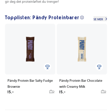
gir deg det proteinløftet du trenger!
Topplisten: Pändy Proteinbarer
SE MER
Pändy Protein Bar Salty Fudge
Pändy Protein Bar Chocolate
Brownie
with Creamy Milk
15,-
15,-
2
2