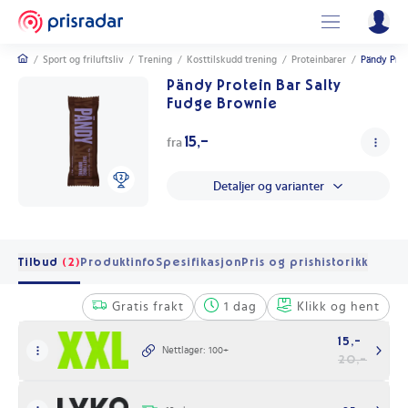
/
Sport og friluftsliv
/
Trening
/
Kosttilskudd trening
/
Proteinbarer
/
Pändy Prot
Pändy Protein Bar Salty
Fudge Brownie
15,-
fra
Detaljer og varianter
Tilbud
(2)
Produktinfo
Spesifikasjon
Pris og prishistorikk
Gratis frakt
1 dag
Klikk og hent
15,-
Nettlager: 100+
20,-