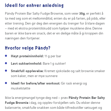
Ideell for enhver anledning
Pändy Protein Bar Salty Fudge Brownie, som veier
35g
, er perfekt å
ta med seg som et mellommåltid, enten du er på farten, på jobb, eller
etter trening. Den gir deg den energien du trenger for å klare dagen
– med et ekstra proteintilskudd som hjelper musklene dine. Denne
baren er ikke bare en snack; det er en deilige måte å gi kroppen din
næringen den fortjener.
Hvorfor velge Pändy?
Høyt proteininnhold:
11 g per bar
Lavt sukkerinnhold:
Bare 1 g sukker!
Smakfull opplevelse:
Kremet sjokolade og salt brownie smaker
som kaker, men er mye sunnere
Ideell for before/after workout:
Gir rask energi og
muskelstøtte
Ikke la energimangel tynge deg ned – prøv
Pändy Protein Bar Salty
Fudge Brownie
i dag, og opplev forskjellen selv. Du elsker denne
balanserte, smakfulle snakken som både tilfredsstiller søtsuget og