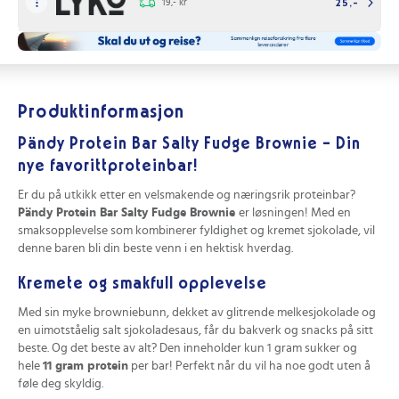
19,- kr
25,-
Produktinformasjon
Pändy Protein Bar Salty Fudge Brownie – Din
nye favorittproteinbar!
Er du på utkikk etter en velsmakende og næringsrik proteinbar?
Pändy Protein Bar Salty Fudge Brownie
er løsningen! Med en
smaksopplevelse som kombinerer fyldighet og kremet sjokolade, vil
denne baren bli din beste venn i en hektisk hverdag.
Kremete og smakfull opplevelse
Med sin myke browniebunn, dekket av glitrende melkesjokolade og
en uimotståelig salt sjokoladesaus, får du bakverk og snacks på sitt
beste. Og det beste av alt? Den inneholder kun 1 gram sukker og
hele
11 gram protein
per bar! Perfekt når du vil ha noe godt uten å
føle deg skyldig.