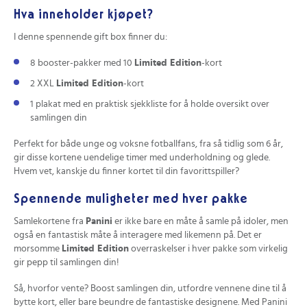
Hva inneholder kjøpet?
I denne spennende gift box finner du:
8 booster-pakker med 10
Limited Edition
-kort
2 XXL
Limited Edition
-kort
1 plakat med en praktisk sjekkliste for å holde oversikt over
samlingen din
Perfekt for både unge og voksne fotballfans, fra så tidlig som 6 år,
gir disse kortene uendelige timer med underholdning og glede.
Hvem vet, kanskje du finner kortet til din favorittspiller?
Spennende muligheter med hver pakke
Samlekortene fra
Panini
er ikke bare en måte å samle på idoler, men
også en fantastisk måte å interagere med likemenn på. Det er
morsomme
Limited Edition
overraskelser i hver pakke som virkelig
gir pepp til samlingen din!
Så, hvorfor vente? Boost samlingen din, utfordre vennene dine til å
bytte kort, eller bare beundre de fantastiske designene. Med Panini