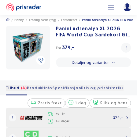
/
Hobby
/
Trading cards (tcg)
/
Fotballkort
/
Panini Adrenalyn XL 2026 FIFA World 
Panini Adrenalyn XL 2026
FIFA World Cup Samlekort Gift
Box med Limited Edition-kort
374,-
fra
Detaljer og varianter
Tilbud
(4)
Produktinfo
Spesifikasjon
Pris og prishistorikk
Gratis frakt
1 dag
Klikk og hent
59,- kr
374,-
2-6 dager