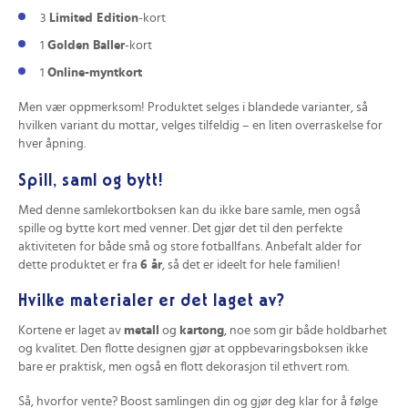
3
Limited Edition
-kort
1
Golden Baller
-kort
1
Online-myntkort
Men vær oppmerksom! Produktet selges i blandede varianter, så
hvilken variant du mottar, velges tilfeldig – en liten overraskelse for
hver åpning.
Spill, saml og bytt!
Med denne samlekortboksen kan du ikke bare samle, men også
spille og bytte kort med venner. Det gjør det til den perfekte
aktiviteten for både små og store fotballfans. Anbefalt alder for
dette produktet er fra
6 år
, så det er ideelt for hele familien!
Hvilke materialer er det laget av?
Kortene er laget av
metall
og
kartong
, noe som gir både holdbarhet
og kvalitet. Den flotte designen gjør at oppbevaringsboksen ikke
bare er praktisk, men også en flott dekorasjon til ethvert rom.
Så, hvorfor vente? Boost samlingen din og gjør deg klar for å følge