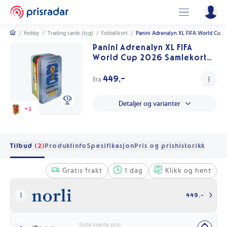
/
Hobby
/
Trading cards (tcg)
/
Fotballkort
/
Panini Adrenalyn XL FIFA World Cup 
Panini Adrenalyn XL FIFA
World Cup 2026 Samlekort
Mega Tin med Limited Edition
Kort
449,-
fra
Detaljer og varianter
+
3
Tilbud
(2)
Produktinfo
Spesifikasjon
Pris og prishistorikk
Gratis frakt
1 dag
Klikk og hent
449,-
Siste kjente pris: