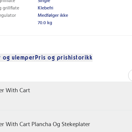
rillflate
Single
 grillflate
Klebefri
egulator
Medfølger ikke
70.0 kg
r og ulemper
Pris og prishistorikk
er With Cart
ner With Cart Plancha Og Stekeplater