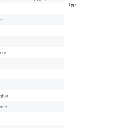
Typ
r
kke
gbar
nner