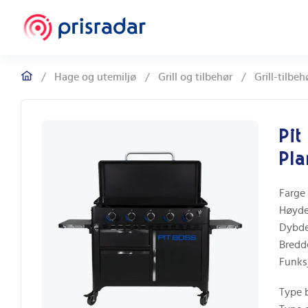
/
Hage og utemiljø
/
Grill og tilbehør
/
Grill-tilbeh
Pit
Pla
Farge
Høyd
Dybd
Bredd
Funks
Type 