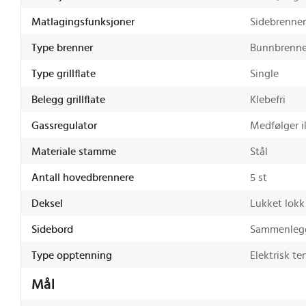
Matlagingsfunksjoner
Sidebrenner
Type brenner
Bunnbrenne
Type grillflate
Single
Belegg grillflate
Klebefri
Gassregulator
Medfølger i
Materiale stamme
Stål
Antall hovedbrennere
5 st
Deksel
Lukket lokk
Sidebord
Sammenleg
Type opptenning
Elektrisk te
Mål