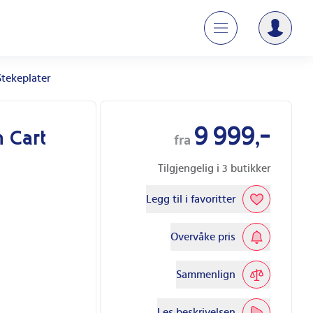
Stekeplater
9 999,-
h Cart
fra
Tilgjengelig i
3
butikker
Legg til i favoritter
Overvåke pris
Sammenlign
Les beskrivelsen