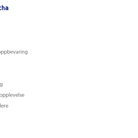
cha
 oppbevaring
ng
eopplevelse
lere