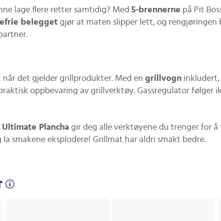
nne lage flere retter samtidig? Med
5-brennerne
på Pit Bos
efrie belegget
gjør at maten slipper lett, og rengjøringen b
partner.
et når det gjelder grillprodukter. Med en
grillvogn
inkludert, 
 praktisk oppbevaring av grillverktøy. Gassregulator følger
s Ultimate Plancha
gir deg alle verktøyene du trenger for å
 la smakene eksplodere! Grillmat har aldri smakt bedre.
r