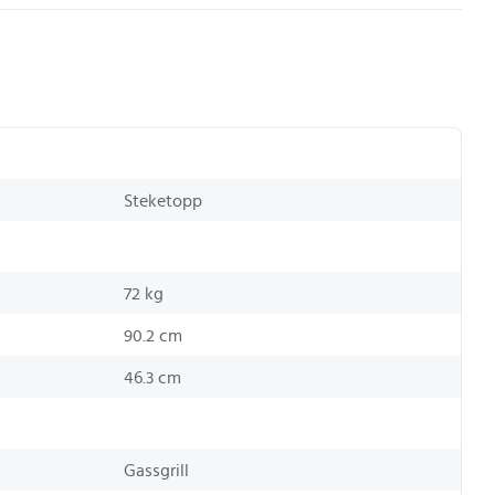
Steketopp
72 kg
90.2 cm
46.3 cm
Gassgrill