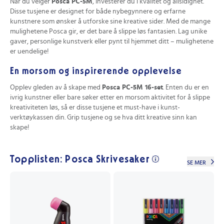
Når du velger
Posca PC-5M
, investerer du i kvalitet og allsidighet.
Disse tusjene er designet for både nybegynnere og erfarne
kunstnere som ønsker å utforske sine kreative sider. Med de mange
mulighetene Posca gir, er det bare å slippe løs fantasien. Lag unike
gaver, personlige kunstverk eller pynt til hjemmet ditt – mulighetene
er uendelige!
En morsom og inspirerende opplevelse
Opplev gleden av å skape med
Posca PC-5M 16-set
. Enten du er en
ivrig kunstner eller bare søker etter en morsom aktivitet for å slippe
kreativiteten løs, så er disse tusjene et must-have i kunst-
verktøykassen din. Grip tusjene og se hva ditt kreative sinn kan
skape!
Topplisten: Posca Skrivesaker
SE MER