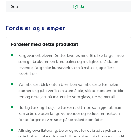
Sett
Ja
Fordeler og ulemper
Fordeler med dette produktet
Fargevariert eleven. Settet leveres med 16 ulike farger, noe
som gir brukeren en bred palett og mulighet til å skape
levende, fargerike kunstverk uten å måtte kjøpe flere
produkter.
Vannbasert blekk uten blør. Den vannbaserte formelen
danner seg på overflaten uten å blø, slik at kunsten forblir
ren og detaljert på materialer som glass, tre og metall.
Hurtig tørking. Tusjene tørker raskt, noe som gjør at man
kan arbeide uten lange ventetider og reduserer risikoen
for at fargene av misner på uønskede områder.
Allsidig overflaterang. De er egnet for et bredt spekter av
substrater – glass, tre, metall, porselen, tekstil og mer – slik