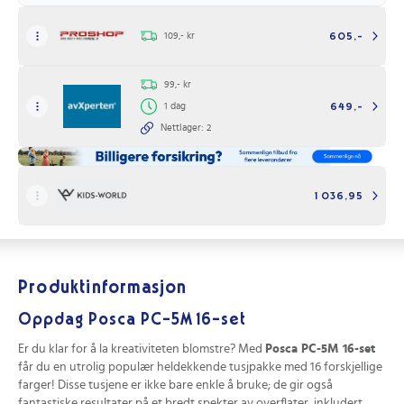
109,- kr
605,-
99,- kr
1 dag
649,-
Nettlager: 2
1 036,95
Produktinformasjon
Oppdag Posca PC-5M 16-set
Er du klar for å la kreativiteten blomstre? Med
Posca PC-5M 16-set
får du en utrolig populær heldekkende tusjpakke med 16 forskjellige
farger! Disse tusjene er ikke bare enkle å bruke; de gir også
fantastiske resultater på et bredt spekter av overflater, inkludert