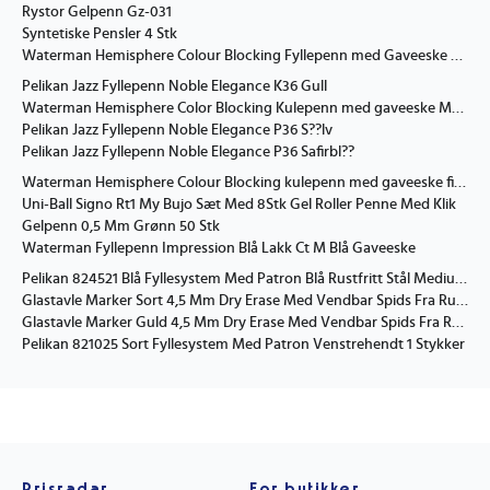
Rystor Gelpenn Gz-031
Syntetiske Pensler 4 Stk
Waterman Hemisphere Colour Blocking Fyllepenn med Gaveeske Medium Gr??nn
Pelikan Jazz Fyllepenn Noble Elegance K36 Gull
Waterman Hemisphere Color Blocking Kulepenn med gaveeske Medium Lilla
Pelikan Jazz Fyllepenn Noble Elegance P36 S??lv
Pelikan Jazz Fyllepenn Noble Elegance P36 Safirbl??
Waterman Hemisphere Colour Blocking kulepenn med gaveeske fin gr??nn
Uni-Ball Signo Rt1 My Bujo Sæt Med 8Stk Gel Roller Penne Med Klik
Gelpenn 0,5 Mm Grønn 50 Stk
Waterman Fyllepenn Impression Blå Lakk Ct M Blå Gaveeske
Pelikan 824521 Blå Fyllesystem Med Patron Blå Rustfritt Stål Medium Høyrehendt
Glastavle Marker Sort 4,5 Mm Dry Erase Med Vendbar Spids Fra Rund Til Skrå 2 Stk. I Pakke
Glastavle Marker Guld 4,5 Mm Dry Erase Med Vendbar Spids Fra Rund Til Skrå 2 Stk. I Pakke
Pelikan 821025 Sort Fyllesystem Med Patron Venstrehendt 1 Stykker
Prisradar
For butikker