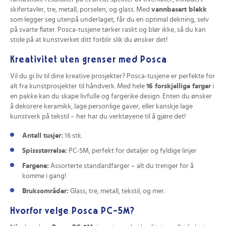
skifertavler, tre, metall, porselen, og glass. Med
vannbasert blekk
som legger seg utenpå underlaget, får du en optimal dekning, selv
på svarte flater. Posca-tusjene tørker raskt og blør ikke, så du kan
stole på at kunstverket ditt forblir slik du ønsker det!
Kreativitet uten grenser med Posca
Vil du gi liv til dine kreative prosjekter? Posca-tusjene er perfekte for
alt fra kunstprosjekter til håndverk. Med hele
16 forskjellige farger
i
en pakke kan du skape livfulle og fargerike design. Enten du ønsker
å dekorere keramikk, lage personlige gaver, eller kanskje lage
kunstverk på tekstil – her har du verktøyene til å gjøre det!
Antall tusjer:
16 stk.
Spissstørrelse:
PC-5M, perfekt for detaljer og fyldige linjer
Fargene:
Assorterte standardfarger – alt du trenger for å
komme i gang!
Bruksområder:
Glass, tre, metall, tekstil, og mer.
Hvorfor velge Posca PC-5M?