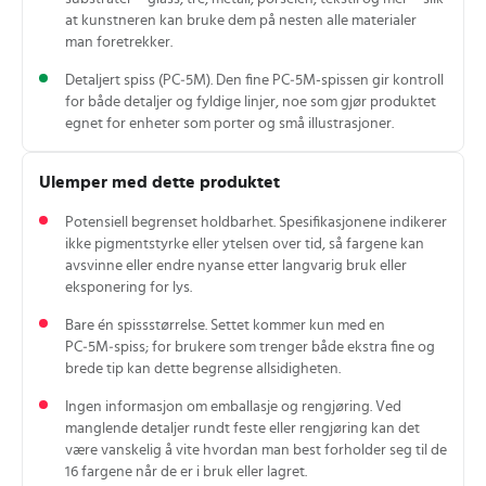
at kunstneren kan bruke dem på nesten alle materialer
man foretrekker.
Detaljert spiss (PC‑5M). Den fine PC‑5M-spissen gir kontroll
for både detaljer og fyldige linjer, noe som gjør produktet
egnet for enheter som porter og små illustrasjoner.
Ulemper med dette produktet
Potensiell begrenset holdbarhet. Spesifikasjonene indikerer
ikke pigmentstyrke eller ytelsen over tid, så fargene kan
avsvinne eller endre nyanse etter langvarig bruk eller
eksponering for lys.
Bare én spissstørrelse. Settet kommer kun med en
PC‑5M‑spiss; for brukere som trenger både ekstra fine og
brede tip kan dette begrense allsidigheten.
Ingen informasjon om emballasje og rengjøring. Ved
manglende detaljer rundt feste eller rengjøring kan det
være vanskelig å vite hvordan man best forholder seg til de
16 fargene når de er i bruk eller lagret.