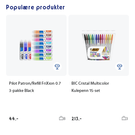
Populære produkter
Pilot Patron/Refill FriXion 0.7
BIC Cristal Multicolor
3-pakke Black
Kulepenn 15-set
44,-
213,-
8
3