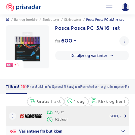
/
Barn og foreldre
/
Skoleutstyr
/
Skrivesaker
/
Posca Posca PC-5M 16-set
Posca Posca PC-5M 16-set
600,-
fra
Detaljer og varianter
+
3
Tilbud
(6)
Produktinfo
Spesifikasjon
Fordeler og ulemper
Pris
Gratis frakt
1 dag
Klikk og hent
59,- kr
600,-
1-2 dager
Variantene fra butikken