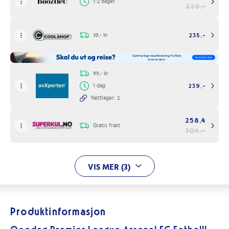
1-2 dager
229,-
39,- kr
235,-
99,- kr
1 dag
239,-
Nettlager: 2
258,4
Gratis frakt
304,-
VIS MER (3)
Produktinformasjon