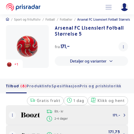
/
Sport og friluftsliv
/
Fotball
/
Fotballer
/
Arsenal FC Lisensiert Fotball Størrelse 
Arsenal FC Lisensiert Fotball
Størrelse 5
171,-
fra
Detaljer og varianter
+
1
Tilbud
(8)
Produktinfo
Spesifikasjon
Pris og prishistorikk
Gratis frakt
1 dag
Klikk og hent
89,- kr
171,-
2-4 dager
171,75