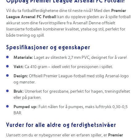
Oppdag Premier League Arsenal FC Fotball!
Vil du ta fotballferdighetene dine til neste nivå? Med den
Premier
League Arsenal FC Fotball
kan du oppleve gleden av å spille fotball
akkurat som dine favorittspillere fra Arsenal! Denne offisielt
lisensierte fotballen kombinerer kvalitet, ytelse og stil, perfekt for
både trening og spill.
Spesifikasjoner og egenskaper
Materiale:
Laget av slitesterk 2,7 mm PVC, designet for å vare!
Vekt:
Ca 410 gram – ideell vekt for presisjonen i spillet.
Design:
Offisiell Premier League-fotball med stilig Arsenal-logo
og mønster.
Bruk:
Utmerket for gressbane, perfekt for hagen, treningsfeltet
eller på parken.
Pumped up:
Fukt nålen for å pumpes, maks lufttrykk 0,30-0,5
BAR.
Vurder for alle aldre og ferdighetsnivåer
Uansett om du er nybegynner eller en erfaren spiller, er
Premier