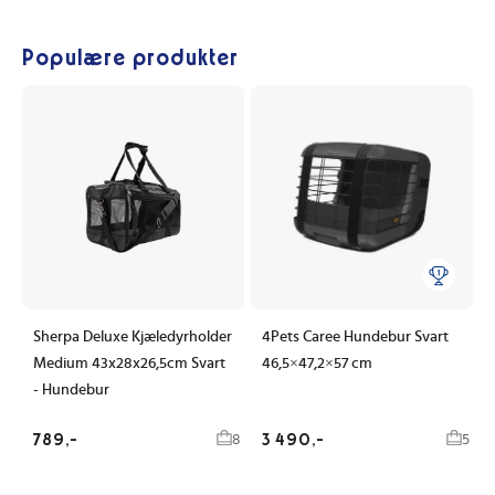
Populære produkter
Sherpa Deluxe Kjæledyrholder
4Pets Caree Hundebur Svart
Medium 43x28x26,5cm Svart
46,5×47,2×57 cm
- Hundebur
789,-
3 490,-
8
5