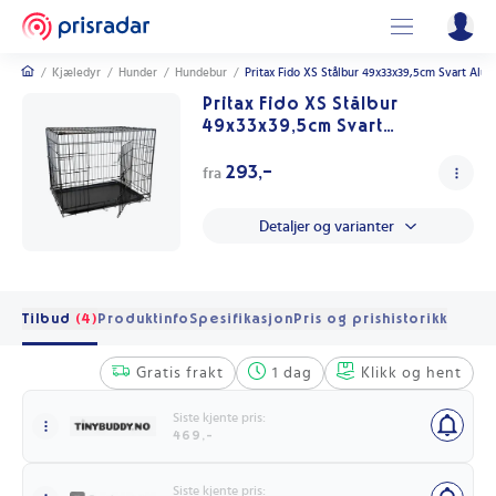
/
Kjæledyr
/
Hunder
/
Hundebur
/
Pritax Fido XS Stålbur 49x33x39,5cm Svart Alu
Pritax Fido XS Stålbur
49x33x39,5cm Svart
Aluminiumsbur for Hund
293,-
fra
Detaljer og varianter
Tilbud
(4)
Produktinfo
Spesifikasjon
Pris og prishistorikk
Gratis frakt
1 dag
Klikk og hent
Siste kjente pris:
469,-
Siste kjente pris: