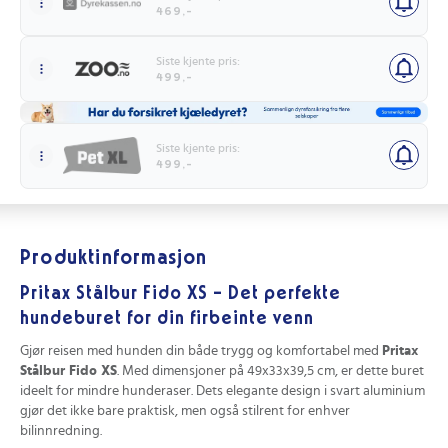
469,-
Siste kjente pris:
499,-
Siste kjente pris:
499,-
Produktinformasjon
Pritax Stålbur Fido XS - Det perfekte
hundeburet for din firbeinte venn
Gjør reisen med hunden din både trygg og komfortabel med
Pritax
Stålbur Fido XS
. Med dimensjoner på 49x33x39,5 cm, er dette buret
ideelt for mindre hunderaser. Dets elegante design i svart aluminium
gjør det ikke bare praktisk, men også stilrent for enhver
bilinnredning.