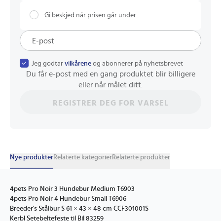
Gi beskjed når prisen går under...
Jeg godtar
vilkårene
og abonnerer på nyhetsbrevet
Du får e-post med en gang produktet blir billigere
eller når målet ditt.
REGISTRER DEG FOR VARSEL
Nye produkter
Relaterte kategorier
Relaterte produkter
4pets Pro Noir 3 Hundebur Medium T6903
4pets Pro Noir 4 Hundebur Small T6906
Breeder's Stålbur S 61 × 43 × 48 cm CCF301001S
Kerbl Setebeltefeste til Bil 83259