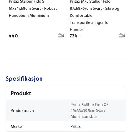
Pritax Stålbur Fido S
Pritax M/L Stålbur Fido
61x54x58cm Svart - Robust
87x58x67cm Svart - Sikre og
Hundebur i Aluminium
Komfortable
Transportløsninger for
Hunder
440,-
734,-
4
4
Spesifikasjon
Produkt
Pritax Stålbur Fido XS
Produktnavn
49x33x39.5cm Svart
Aluminiumsbur
Merke
Pritax