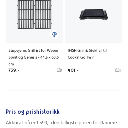
Støpejerns Grillrist for Weber
IFISH Grill & Stekhäll till
Spirit og Genesis - 44,5 x 60,6
Cook'n Go Twin
cm
739,-
401,-
1
3
Pris og prishistorikk
Akkurat nå er
1 599,-
den billigste prisen for
Ramme