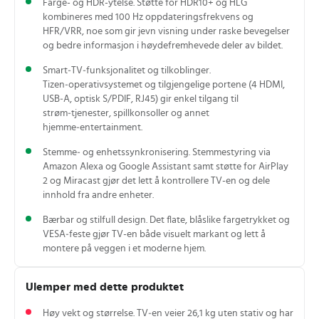
Farge- og HDR-ytelse. Støtte for HDR10+ og HLG
kombineres med 100 Hz oppdateringsfrekvens og
HFR/VRR, noe som gir jevn visning under raske bevegelser
og bedre informasjon i høydefremhevede deler av bildet.
Smart‑TV‑funksjonalitet og tilkoblinger.
Tizen‑operativsystemet og tilgjengelige portene (4 HDMI,
USB‑A, optisk S/PDIF, RJ45) gir enkel tilgang til
strøm‑tjenester, spillkonsoller og annet
hjemme‑entertainment.
Stemme‑ og enhetssynkronisering. Stemmestyring via
Amazon Alexa og Google Assistant samt støtte for AirPlay
2 og Miracast gjør det lett å kontrollere TV-en og dele
innhold fra andre enheter.
Bærbar og stilfull design. Det flate, blåslike fargetrykket og
VESA‑feste gjør TV-en både visuelt markant og lett å
montere på veggen i et moderne hjem.
Ulemper med dette produktet
Høy vekt og størrelse. TV‑en veier 26,1 kg uten stativ og har