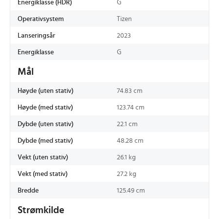
Energiklasse (HDR)
G
Operativsystem
Tizen
Lanseringsår
2023
Energiklasse
G
Mål
Høyde (uten stativ)
74.83 cm
Høyde (med stativ)
123.74 cm
Dybde (uten stativ)
22.1 cm
Dybde (med stativ)
48.28 cm
Vekt (uten stativ)
26.1 kg
Vekt (med stativ)
27.2 kg
Bredde
125.49 cm
Strømkilde