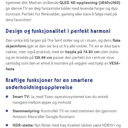
hjemmet ditt. Med en strålende
QLED 4K-oppløsning (3840x2160)
gir denne TV-en deg fantastiske bilder med levende farger og dyp
kontrast. Perfekt for filmkvelder, gaming eller bare å følge med på
dine favoritter!
Design og funksjonalitet i perfekt harmoni
Den unike blå fargen på The Serif skiller seg ut i stuen, og dens
flate
skjermform
gjør at den ser bra ut fra alle vinkler. TV-en er ikke bare
vakker, men også praktisk; med en
høyde på 74.83 cm
uten stativ
og en bredde på
125.49 cm
passer den perfekt inn i enhver stue
samtidig som den er enkel å montere på veggen ved hjelp av
VESA-
feste
.
Kraftige funksjoner for en smartere
underholdningsopplevelse
Smart TV:
Ja, med Tizen-operativsystemet kan du enkelt
navigere mellom apper og innhold.
Stemmestyring:
Kontrollér TV-en med stemmen din gjennom
Amazon Alexa eller Google Assistant.
HDR-støtte:
Nyt filmer med høy kvalitet takket være HDR10+ og