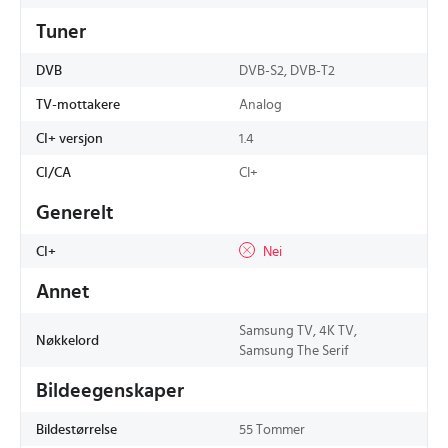
Tuner
DVB
DVB-S2, DVB-T2
TV-mottakere
Analog
CI+ versjon
1.4
CI/CA
CI+
Generelt
CI+
Nei
Annet
Samsung TV, 4K TV,
Nøkkelord
Samsung The Serif
Bildeegenskaper
Bildestørrelse
55 Tommer