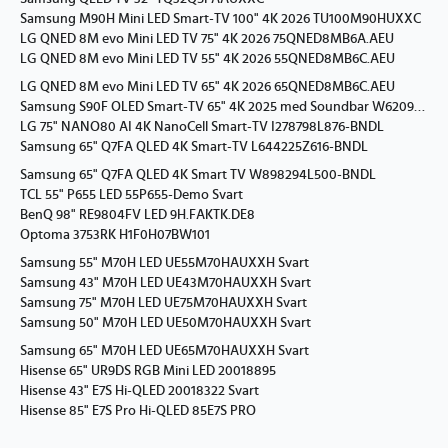
Samsung M90H Mini LED Smart-TV 100" 4K 2026 TU100M90HUXXC
LG QNED 8M evo Mini LED TV 75" 4K 2026 75QNED8MB6A.AEU
LG QNED 8M evo Mini LED TV 55" 4K 2026 55QNED8MB6C.AEU
LG QNED 8M evo Mini LED TV 65" 4K 2026 65QNED8MB6C.AEU
Samsung S90F OLED Smart-TV 65" 4K 2025 med Soundbar W620983Z546-BNDL
LG 75" NANO80 AI 4K NanoCell Smart-TV I278798L876-BNDL
Samsung 65" Q7FA QLED 4K Smart-TV L644225Z616-BNDL
Samsung 65" Q7FA QLED 4K Smart TV W898294L500-BNDL
TCL 55" P655 LED 55P655-Demo Svart
BenQ 98" RE9804FV LED 9H.FAKTK.DE8
Optoma 3753RK H1F0H07BW101
Samsung 55" M70H LED UE55M70HAUXXH Svart
Samsung 43" M70H LED UE43M70HAUXXH Svart
Samsung 75" M70H LED UE75M70HAUXXH Svart
Samsung 50" M70H LED UE50M70HAUXXH Svart
Samsung 65" M70H LED UE65M70HAUXXH Svart
Hisense 65" UR9DS RGB Mini LED 20018895
Hisense 43" E7S Hi-QLED 20018322 Svart
Hisense 85" E7S Pro Hi-QLED 85E7S PRO