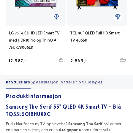
LG 75" 4K UHD LED Smart TV
TCL 40" QLED Full HD Smart
med HDR10Pro og ThinQ AI
TV 40S5K
75UR78006LK
12 987,-
2 649,-
1
2
Produktinfo
Spesifikasjon
Fordeler og ulemper
Produktinformasjon
Samsung The Serif 55" QLED 4K Smart TV - Blå
TQ55LS01BHUXXC
Er du klar for en ny TV-opplevelse?
Samsung The Serif 55"
er mer
enn bare en skjerm; den er en
designperle
som tilfører stil til