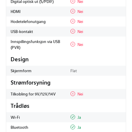
Digital optisk ut (S/PDIF)
Nei
HDMI
Nei
Hodetelefonutgang
Nei
USB-kontakt
Nei
Innspillingsfunksjon via USB
Nei
(PVR)
Design
Skjermform
Flat
Strømforsyning
Tilkobling for 9V/12V/14V
Nei
Trådløs
Wi-Fi
Ja
Bluetooth
Ja