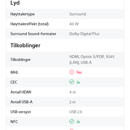
Lyd
Høyttalertype
Surround
Høyttalereffekt (total)
40 W
Surround Sound-formater
Dolby Digital Plus
Tilkoblinger
HDMI, Optisk S/PDIF, RJ45
Tilkoblinger
(LAN), USB-A
MHL
Nei
CEC
Ja
Antall HDMI
4 st
Antall USB-A
2 st
USB versjon
USB 2.0
NFC
Ja