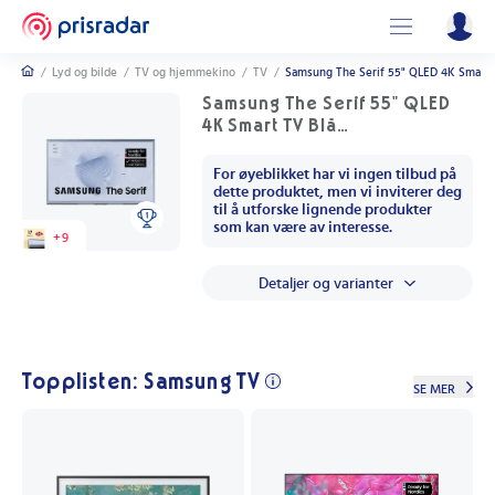
/
Lyd og bilde
/
TV og hjemmekino
/
TV
/
Samsung The Serif 55" QLED 4K Smart
Samsung The Serif 55" QLED
4K Smart TV Blå
TQ55LS01BHUXXC
For øyeblikket har vi ingen tilbud på
dette produktet, men vi inviterer deg
til å utforske lignende produkter
som kan være av interesse.
+
9
Detaljer og varianter
Topplisten: Samsung TV
SE MER