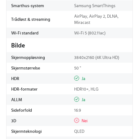
Smarthus-system
Samsung SmartThings
AirPlay, AirPlay 2, DLNA,
Trådløst & streaming
Miracast
Wi-Fi standard
Wi-Fi 5 (802.11ac)
Bilde
Skjermoppløsning
3840x2160 (4K Ultra HD)
Skjermstørrelse
50 "
HDR
Ja
HDR-formater
HDR10+, HLG
ALLM
Ja
Sideforfold
16:9
3D
Nei
Skjermteknologi
QLED