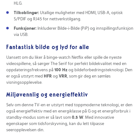
HLG.
Tilkoblinger:
Utallige muligheter med HDMI, USB-A, optisk
S/PDIF og RJ45 for nettverkstilgang.
Funksjoner:
Inkluderer Bilde-i-Bilde (PiP) og innspillingsfunksjon
via USB.
Fantastisk bilde og lyd for alle
Uansett om du liker å binge-watch Netflix eller spille de nyeste
videospillene, så sørger The Serif for perfekt bildekvalitet med en
oppdateringsfrekvens på
100 Hz
og bildeforbedringsteknologi. Den
er også utstyrt med
HFR
og
VRR
, som gir deg en sømløs
visningsopplevelse.
Miljøvennlig og energieffektiv
Selv om denne TV-en er utstyrt med toppmoderne teknologi, er den
også energieffektiv med en energiklasse på G og et energiforbruk i
standby-modus som er så lavt som
0.5 W
. Med innovative
egenskaper som tidsforskyvning, kan du lett tilpasse
seeropplevelsen din.