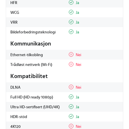
HFR
Ja
WCG
Ja
VRR
Ja
Bildeforbedringsteknologi
Ja
Kommunikasjon
Ethernet-tilkobling
Nei
Trådløst nettverk (Wi-Fi)
Nei
Kompatibilitet
DLNA
Nei
Full HD (HD ready 1080p)
Ja
Ultra HD-sertifisert (UHD/4K)
Ja
HDR-stöd
Ja
4K120
Nei