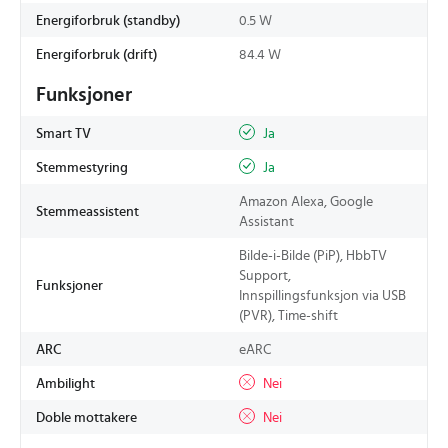
Energiforbruk (standby)
0.5 W
Energiforbruk (drift)
84.4 W
Funksjoner
Smart TV
Ja
Stemmestyring
Ja
Amazon Alexa, Google
Stemmeassistent
Assistant
Bilde-i-Bilde (PiP), HbbTV
Support,
Funksjoner
Innspillingsfunksjon via USB
(PVR), Time-shift
ARC
eARC
Ambilight
Nei
Doble mottakere
Nei