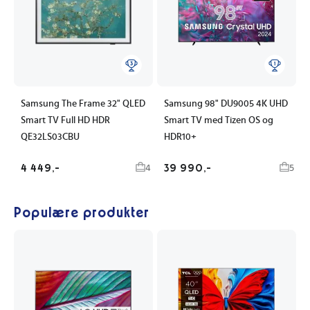
Samsung The Frame 32" QLED
Samsung 98" DU9005 4K UHD
Smart TV Full HD HDR
Smart TV med Tizen OS og
QE32LS03CBU
HDR10+
4 449,-
39 990,-
4
5
Populære produkter